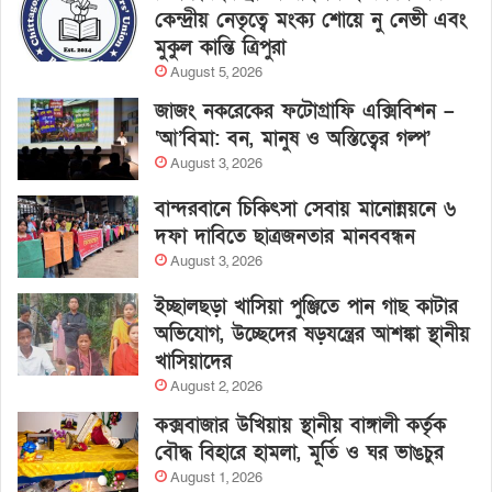
কেন্দ্রীয় নেতৃত্বে মংক্য শোয়ে নু নেভী এবং
মুকুল কান্তি ত্রিপুরা
August 5, 2026
জাজং নকরেকের ফটোগ্রাফি এক্সিবিশন –
‘আ’বিমা: বন, মানুষ ও অস্তিত্বের গল্প’
August 3, 2026
বান্দরবানে চিকিৎসা সেবায় মানোন্নয়নে ৬
দফা দাবিতে ছাত্রজনতার মানববন্ধন
August 3, 2026
ইচ্ছালছড়া খাসিয়া পুঞ্জিতে পান গাছ কাটার
অভিযোগ, উচ্ছেদের ষড়যন্ত্রের আশঙ্কা স্থানীয়
খাসিয়াদের
August 2, 2026
কক্সবাজার উখিয়ায় স্থানীয় বাঙ্গালী কর্তৃক
বৌদ্ধ বিহারে হামলা, মূর্তি ও ঘর ভাঙচুর
August 1, 2026