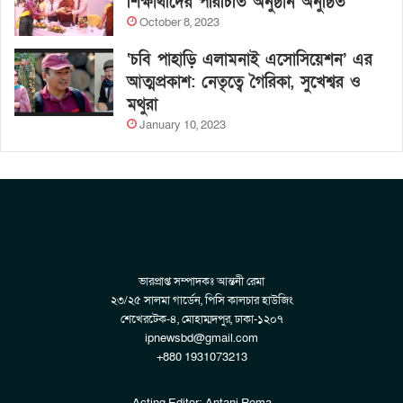
শিক্ষার্থীদের পরিচিতি অনুষ্ঠান অনুষ্ঠিত
October 8, 2023
‘চবি পাহাড়ি এলামনাই এসোসিয়েশন’ এর
আত্মপ্রকাশ: নেতৃত্বে গৈরিকা, সুখেশ্বর ও
মথুরা
January 10, 2023
ভারপ্রাপ্ত সম্পাদকঃ আন্তনী রেমা
২৩/২৫ সালমা গার্ডেন, পিসি কালচার হাউজিং
শেখেরটেক-৪, মোহাম্মদপুর, ঢাকা-১২০৭
ipnewsbd@gmail.com
+880 1931073213
Acting Editor: Antani Rema