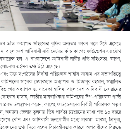
দের প্রতি ক্রমাগত সহিংসতা বৃদ্ধির অন্যতম কারণ বলে উঠে এসেছে
ডেশন, বাংলাদেশ আদিবাসী নারী নেটওয়ার্ক ও কাপেং ফাউন্ডেশন এর যৌথ
ারেন্স হল-এ ‘বাংলাদেশে আদিবাসী নারীর প্রতি সহিংসতা: কারণ,
আলোচনায় এইসব তথ্য উঠে এসেছে।
য় এবং উক্ত সংগঠনের নির্বাহী পরিচালক শাহীন আনাম এর সভাপতিত্বে
র কমিশনের সাবেক চেয়ারম্যান অধ্যাপক ড. মিজানুর রহমান, সম্মানিত
ান বিভাগের অধ্যাপক ড. সাদেকা হালিম, বাংলাদেশ আদিবাসী ফোরামের
েখক সোহরাব হাসান, জাতীয় মানবাধিকার কমিশনের উপ-পরিচালক গাজী
মূল প্রবন্ধ উপস্থাপন করেন, কাপেং ফাউন্ডেশনের নির্বাহী পরিচালক পল্লব
অন্যান্য জেলার তুলনায় তিন পার্বত্য চট্টগ্রামের মধ্যে গত ১০ বছরে
সবচেয়ে বেশি এবং আদিবাসী জনগোষ্ঠীর মধ্যে চাকমা, মারমা, ত্রিপুরা,
তিবেদনের তথ্য দিয়ে বলেন বিচারহীনতার কারণে অপরাধীদের বিরুদ্ধে