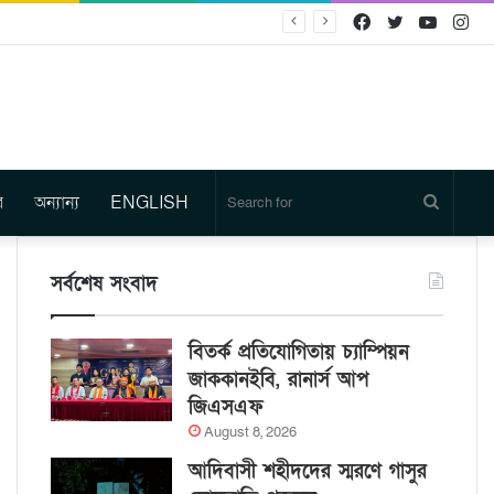
Facebook
Twitter
YouTu
In
র
অন্যান্য
ENGLISH
Search
for
সর্বশেষ সংবাদ
বিতর্ক প্রতিযোগিতায় চ্যাম্পিয়ন
জাককানইবি, রানার্স আপ
জিএসএফ
August 8, 2026
আদিবাসী শহীদদের স্মরণে গাসুর