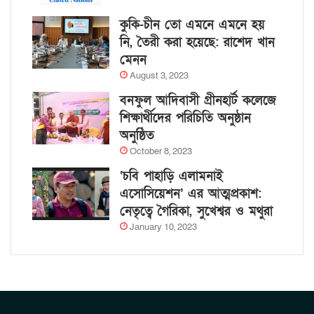
কুকি-চীন তো এমনে এমনে হয়
নি, তৈরী করা হয়েছে: রাশেদ খান
মেনন
August 3, 2023
বনফুল আদিবাসী গ্রীনহার্ট কলেজে
শিক্ষার্থীদের পরিচিতি অনুষ্ঠান
অনুষ্ঠিত
October 8, 2023
‘চবি পাহাড়ি এলামনাই
এসোসিয়েশন’ এর আত্মপ্রকাশ:
নেতৃত্বে গৈরিকা, সুখেশ্বর ও মথুরা
January 10, 2023