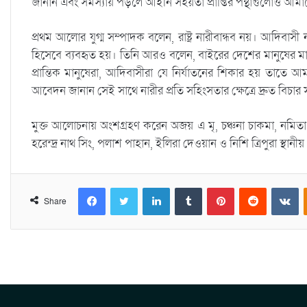
জানান এবং সমস্যায় পড়লে আইনি সহয়তা প্রাপ্তির পন্থাগুলোও আম
প্রথম আলোর যুগ্ম সম্পাদক বলেন, রাষ্ট্র নারীবান্ধব নয়। আদিবাসী
হিসেবে ব্যবহৃত হয়। তিনি আরও বলেন, বাইরের দেশের মানুষের ম
প্রান্তিক মানুষেরা, আদিবাসীরা যে নির্যাতনের শিকার হয় তাতে আমরা
আবেদন জানান সেই সাথে নারীর প্রতি সহিংসতার ক্ষেত্রে দ্রুত বিচার 
মুক্ত আলোচনায় অংশগ্রহণ করেন অজয় এ মৃ, চঞ্চনা চাকমা, নমিতা চাকমা
হরেন্দ্র নাথ সিং, পলাশ পাহান, ইলিরা দেওয়ান ও নিশি ত্রিপুরা স্থান
Facebook
Twitter
LinkedIn
Tumblr
Pinterest
Reddit
VKontakte
Share