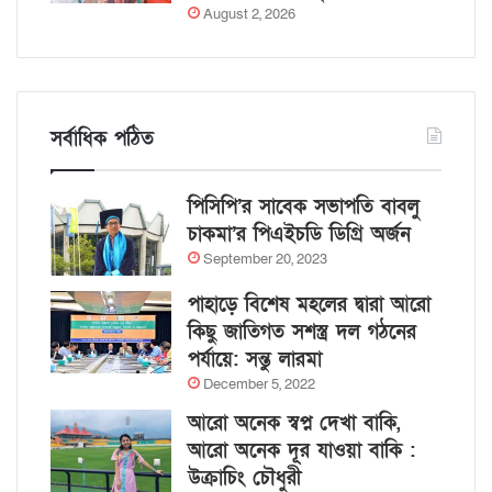
August 2, 2026
সর্বাধিক পঠিত
পিসিপি’র সাবেক সভাপতি বাবলু
চাকমা’র পিএইচডি ডিগ্রি অর্জন
September 20, 2023
পাহাড়ে বিশেষ মহলের দ্বারা আরো
কিছু জাতিগত সশস্ত্র দল গঠনের
পর্যায়ে: সন্তু লারমা
December 5, 2022
আরো অনেক স্বপ্ন দেখা বাকি,
আরো অনেক দূর যাওয়া বাকি :
উক্রাচিং চৌধুরী