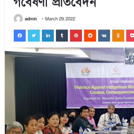
গবেষণা প্রতিবেদন
admin
March 29, 2022
Facebook
Twitter
LinkedIn
Tumblr
Pinterest
Reddit
VKontakte
Odnoklassniki