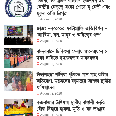
চিটাগং হিল ট্রাক্টস রাইটার্স ইউনিয়ন এর
কেন্দ্রীয় নেতৃত্বে মংক্য শোয়ে নু নেভী এবং
মুকুল কান্তি ত্রিপুরা
August 5, 2026
জাজং নকরেকের ফটোগ্রাফি এক্সিবিশন –
‘আ’বিমা: বন, মানুষ ও অস্তিত্বের গল্প’
August 3, 2026
বান্দরবানে চিকিৎসা সেবায় মানোন্নয়নে ৬
দফা দাবিতে ছাত্রজনতার মানববন্ধন
August 3, 2026
ইচ্ছালছড়া খাসিয়া পুঞ্জিতে পান গাছ কাটার
অভিযোগ, উচ্ছেদের ষড়যন্ত্রের আশঙ্কা স্থানীয়
খাসিয়াদের
August 2, 2026
কক্সবাজার উখিয়ায় স্থানীয় বাঙ্গালী কর্তৃক
বৌদ্ধ বিহারে হামলা, মূর্তি ও ঘর ভাঙচুর
August 1, 2026