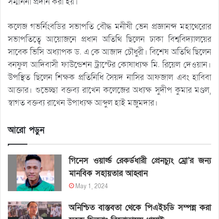
সম্মাননা প্রদান করা হয়।
কলেজ গভর্নিংবডির সভাপতি বৌদ্ধ মনীষী ভেন প্রজ্ঞানন্দ মহাথেরোর
সভাপতিত্বে আয়োজনে প্রধান অতিথি ছিলেন ঢাকা বিশ্ববিদ্যালয়ের
সাবেক ভিসি অধ্যাপক ড. এ কে আজাদ চৌধুরী। বিশেষ অতিথি ছিলেন
বনফুল আদিবাসী ফাউন্ডেশন ট্রাস্টের কোষাধ্যক্ষ মি. রিয়েল দেওয়ান।
উপস্থিত ছিলেন শিক্ষক প্রতিনিধি সৈয়দ নাসির আফজাল এবং হাবিবা
আক্তার। শুভেচ্ছা বক্তব্য রাখেন কলেজের অধ্যক্ষ সুদীপ কুমার মণ্ডল,
স্বাগত বক্তব্য রাখেন উপাধ্যক্ষ আব্দুল হাই মজুমদার।
আরো পড়ুন
গিনেস ওয়ার্ল্ড রেকর্ডধারী প্রেনচ্যুং ম্রো’র জন্য
মানবিক সহায়তার আহ্বান
May 1, 2024
অনিশ্চিত বাস্তবতা থেকে পিএইচডি সম্পন্ন করা