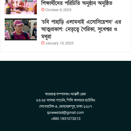
শিক্ষার্থীদের পরিচিতি অনুষ্ঠান অনুষ্ঠিত
October 8, 2023
‘চবি পাহাড়ি এলামনাই এসোসিয়েশন’ এর
আত্মপ্রকাশ: নেতৃত্বে গৈরিকা, সুখেশ্বর ও
মথুরা
January 10, 2023
ভারপ্রাপ্ত সম্পাদকঃ আন্তনী রেমা
২৩/২৫ সালমা গার্ডেন, পিসি কালচার হাউজিং
শেখেরটেক-৪, মোহাম্মদপুর, ঢাকা-১২০৭
ipnewsbd@gmail.com
+880 1931073213