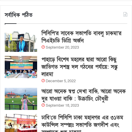
সর্বাধিক পঠিত
পিসিপি’র সাবেক সভাপতি বাবলু চাকমা’র
পিএইচডি ডিগ্রি অর্জন
September 20, 2023
পাহাড়ে বিশেষ মহলের দ্বারা আরো কিছু
জাতিগত সশস্ত্র দল গঠনের পর্যায়ে: সন্তু
লারমা
December 5, 2022
আরো অনেক স্বপ্ন দেখা বাকি, আরো অনেক
দূর যাওয়া বাকি : উক্রাচিং চৌধুরী
September 18, 2023
ঢাবি’তে পিসিপি ঢাকা মহানগর এর ৩১তম
কাউন্সিল সম্পন্নঃ সভাপতি জগদীশ এবং