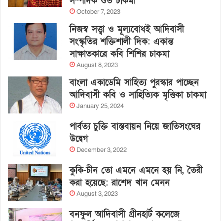
সম্পাদক শুভ চাকমা
October 7, 2023
নিজস্ব সত্ত্বা ও মূল্যবোধই আদিবাসী
সংস্কৃতির শক্তিশালী দিক: একান্ত
সাক্ষাতকারে কবি শিশির চাকমা
August 8, 2023
বাংলা একাডেমি সাহিত্য পুরস্কার পাচ্ছেন
আদিবাসী কবি ও সাহিত্যিক মৃত্তিকা চাকমা
January 25, 2024
পার্বত্য চুক্তি বাস্তবায়ন নিয়ে জাতিসংঘের
উদ্বেগ
December 3, 2022
কুকি-চীন তো এমনে এমনে হয় নি, তৈরী
করা হয়েছে: রাশেদ খান মেনন
August 3, 2023
বনফুল আদিবাসী গ্রীনহার্ট কলেজে