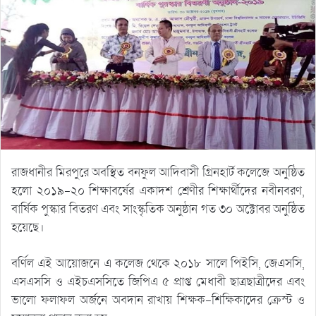
রাজধানীর মিরপুরে অবস্থিত বনফুল আদিবাসী গ্রিনহার্ট কলেজে অনুষ্ঠিত
হলো ২০১৯-২০ শিক্ষাবর্ষের একাদশ শ্রেণীর শিক্ষার্থীদের নবীনবরণ,
বার্ষিক পুস্কার বিতরণ এবং সাংস্কৃতিক অনুষ্ঠান গত ৩০ অক্টোবর অনুষ্ঠিত
হয়েছে।
বর্ণিল এই আয়োজনে এ কলেজ থেকে ২০১৮ সালে পিইসি, জেএসসি,
এসএসসি ও এইচএসসিতে জিপিএ ৫ প্রাপ্ত মেধাবী ছাত্রছাত্রীদের এবং
ভালো ফলাফল অর্জনে অবদান রাখায় শিক্ষক-শিক্ষিকাদের ক্রেস্ট ও