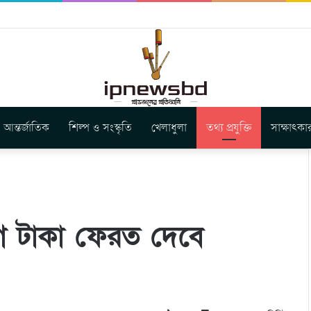
বুগার নতুন গান ‘Baljanggi’
আন্তর্জাতিক
শিল্প ও সংস্কৃতি
খেলাধুলা
তথ্য প্রযুক্তি
সাক্ষাৎকা
গ টাকা ফেরত দেবে