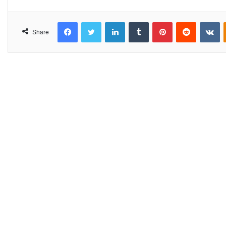
Facebook
Twitter
LinkedIn
Tumblr
Pinterest
Reddit
VKontakte
Share