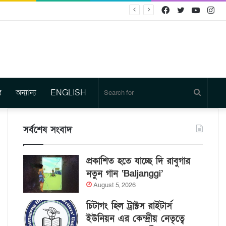
Facebook
Twitter
YouTu
In
র
অন্যান্য
ENGLISH
Search
for
সর্বশেষ সংবাদ
প্রকাশিত হতে যাচ্ছে দি রাবুগার
নতুন গান ‘Baljanggi’
August 5, 2026
চিটাগং হিল ট্রাক্টস রাইটার্স
ইউনিয়ন এর কেন্দ্রীয় নেতৃত্বে