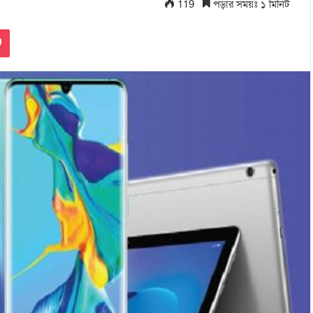
119
পড়ার সময়ঃ ১ মিনিট
Pocket