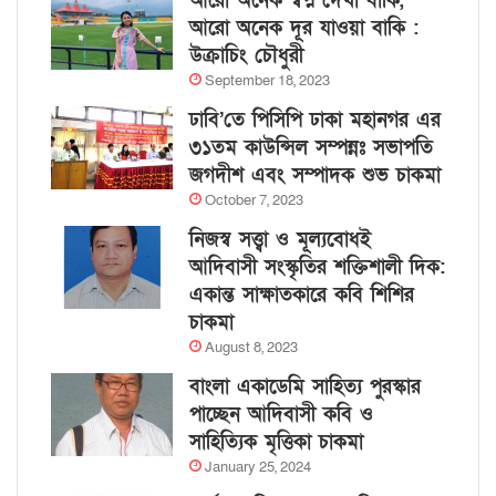
আরো অনেক স্বপ্ন দেখা বাকি,
আরো অনেক দূর যাওয়া বাকি :
উক্রাচিং চৌধুরী
September 18, 2023
ঢাবি’তে পিসিপি ঢাকা মহানগর এর
৩১তম কাউন্সিল সম্পন্নঃ সভাপতি
জগদীশ এবং সম্পাদক শুভ চাকমা
October 7, 2023
নিজস্ব সত্ত্বা ও মূল্যবোধই
আদিবাসী সংস্কৃতির শক্তিশালী দিক:
একান্ত সাক্ষাতকারে কবি শিশির
চাকমা
August 8, 2023
বাংলা একাডেমি সাহিত্য পুরস্কার
পাচ্ছেন আদিবাসী কবি ও
সাহিত্যিক মৃত্তিকা চাকমা
January 25, 2024