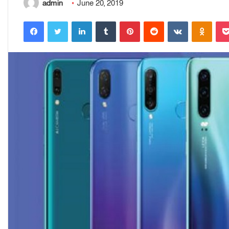
admin
June 20, 2019
Facebook
Twitter
LinkedIn
Tumblr
Pinterest
Reddit
VKontakte
Odnoklassniki