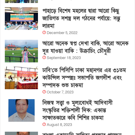
পাহাড়ে বিশেষ মহলের দ্বারা আরো কিছু
জাতিগত সশস্ত্র দল গঠনের পর্যায়ে: সন্তু
লারমা
December 5, 2022
আরো অনেক স্বপ্ন দেখা বাকি, আরো অনেক
দূর যাওয়া বাকি : উক্রাচিং চৌধুরী
September 18, 2023
ঢাবি’তে পিসিপি ঢাকা মহানগর এর ৩১তম
কাউন্সিল সম্পন্নঃ সভাপতি জগদীশ এবং
সম্পাদক শুভ চাকমা
October 7, 2023
নিজস্ব সত্ত্বা ও মূল্যবোধই আদিবাসী
সংস্কৃতির শক্তিশালী দিক: একান্ত
সাক্ষাতকারে কবি শিশির চাকমা
August 8, 2023