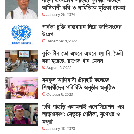
বাংলা একাডেমি সাহিত্য পুরস্কার পাচ্ছেন
আদিবাসী কবি ও সাহিত্যিক মৃত্তিকা চাকমা
January 25, 2024
পার্বত্য চুক্তি বাস্তবায়ন নিয়ে জাতিসংঘের
উদ্বেগ
December 3, 2022
কুকি-চীন তো এমনে এমনে হয় নি, তৈরী
করা হয়েছে: রাশেদ খান মেনন
August 3, 2023
বনফুল আদিবাসী গ্রীনহার্ট কলেজে
শিক্ষার্থীদের পরিচিতি অনুষ্ঠান অনুষ্ঠিত
October 8, 2023
‘চবি পাহাড়ি এলামনাই এসোসিয়েশন’ এর
আত্মপ্রকাশ: নেতৃত্বে গৈরিকা, সুখেশ্বর ও
মথুরা
January 10, 2023