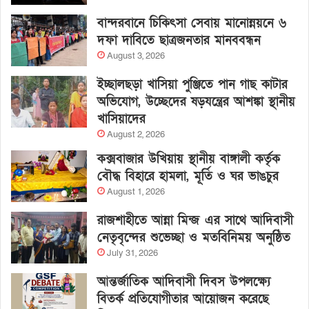
বান্দরবানে চিকিৎসা সেবায় মানোন্নয়নে ৬
দফা দাবিতে ছাত্রজনতার মানববন্ধন
August 3, 2026
ইচ্ছালছড়া খাসিয়া পুঞ্জিতে পান গাছ কাটার
অভিযোগ, উচ্ছেদের ষড়যন্ত্রের আশঙ্কা স্থানীয়
খাসিয়াদের
August 2, 2026
কক্সবাজার উখিয়ায় স্থানীয় বাঙ্গালী কর্তৃক
বৌদ্ধ বিহারে হামলা, মূর্তি ও ঘর ভাঙচুর
August 1, 2026
রাজশাহীতে আন্না মিন্জ এর সাথে আদিবাসী
নেতৃবৃন্দের শুভেচ্ছা ও মতবিনিময় অনুষ্ঠিত
July 31, 2026
আন্তর্জাতিক আদিবাসী দিবস উপলক্ষ্যে
বিতর্ক প্রতিযোগীতার আয়োজন করেছে