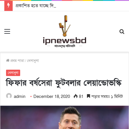
প্রকাশিত হতে যাচ্ছে দি রাবুগার নতুন গান ‘Baljanggi’
Menu
S
fo
প্রথম পাতা
/
খেলাধুলা
খেলাধুলা
ফিফার বর্ষসেরা ফুটবলার লেয়ান্ডোভস্কি
admin
December 18, 2020
81
পড়ার সময়ঃ ১ মিনিট