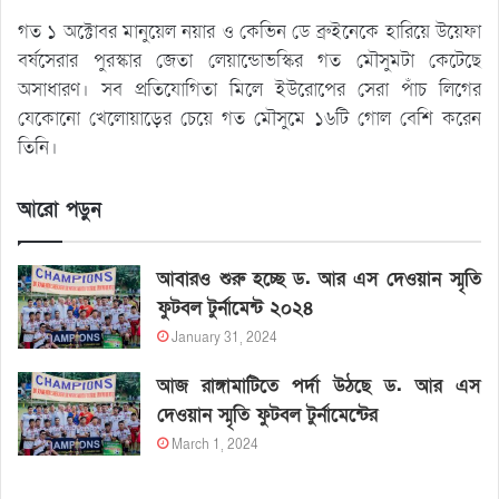
গত ১ অক্টোবর মানুয়েল নয়ার ও কেভিন ডে ব্রুইনেকে হারিয়ে উয়েফা
বর্ষসেরার পুরস্কার জেতা লেয়ান্ডোভস্কির গত মৌসুমটা কেটেছে
অসাধারণ। সব প্রতিযোগিতা মিলে ইউরোপের সেরা পাঁচ লিগের
যেকোনো খেলোয়াড়ের চেয়ে গত মৌসুমে ১৬টি গোল বেশি করেন
তিনি।
আরো পড়ুন
আবারও শুরু হচ্ছে ড. আর এস দেওয়ান স্মৃতি
ফুটবল টুর্নামেন্ট ২০২৪
January 31, 2024
আজ রাঙ্গামাটিতে পর্দা উঠছে ড. আর এস
দেওয়ান স্মৃতি ফুটবল টুর্নামেন্টের
March 1, 2024