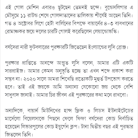
এই গোল মেশিন এবারও ছুটছেন তেমনই ছন্দে। বুন্ডেসলিগার এ
মৌসুমে ১১ রাউন্ড শেষে গোলদাতাদের তালিকায় শীর্ষেই আছেন তিনি।
গত ৪ অক্টোবর লিগে হের্টা বার্লিনের বিপক্ষে বায়ার্নের ৪-৩ ব্যবধানের
রোমাঞ্চকর জয়ে দলের চারটি গোলই করেছিলেন লেয়ান্ডোভস্কি।
বর্ষসেরা নারী ফুটবলারের পুরষ্কারটি জিতেছেন ইংল্যান্ডের লুসি ব্রোঞ্জ।
পুরষ্কার প্রাপ্তিতে আনন্দে আপ্লুত লুসি বলেন, আমার এটি একটি
সারপ্রাইজ। আমার কেমন অনুভূতি হচ্ছে তা এখন শব্দে প্রকাশ করা
সম্ভব না। ২০২০ সালে আমরা শিখেছি প্রত্যেকটি মুহুর্ত উপভোগ করতে
হবে। তাই এই জয়কে আমি অন্যান্য যেকোনো জয় থেকে বেশি
সাধুবাদ জানাই। আমার চির জীবন এই পুরষ্কারের কথা মনে রাখবো।
অন্যদিকে, বায়ার্ন মিউনিখের হান্স ফ্লিক ও লিডস ইউনাইটেডের
মার্সেলো বিয়েলসাকে পিছনে ফেলে ফিফা বর্ষসেরা কোচ নির্বাচিত
হয়েছেন লিভারপুলের কোচ ইয়ুর্গেন ক্লপ। টানা দ্বিতীয় বছর এই পুরস্কার
জিতলেন তিনি।