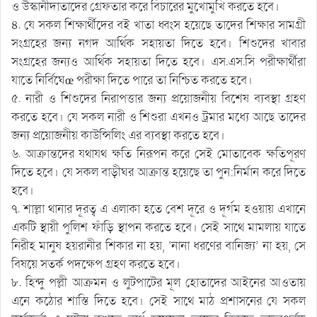
ও উস্কানীদাতাদের গ্রেফতার করে বিচারের মুখোমুখি করতে হবে।
৪. যে সকল শিক্ষার্থীদের বই খাতা ধ্বংস হয়েছে তাদের শিক্ষার সামগ্রী
সংগ্রহের জন্য নগদ আর্থিক সহায়তা দিতে হবে। শিশুদের খাবার
সংগ্রহের জন্যও আর্থিক সহায়তা দিতে হবে। এস.এস.সি পরীক্ষার্থীরা
যাতে নির্বিঘেœ পরীক্ষা দিতে পারে তা নিশ্চিত করতে হবে।
৫. নারী ও শিশুদের নিরাপত্তার জন্য প্রয়োজনীয় বিশেষ ব্যবস্থা গ্রহণ
করতে হবে। যে সকল নারী ও শিশুরা এখনও ট্রমার মধ্যে আছে তাদের
জন্য প্রয়োজনীয় কাউন্সিলিং এর ব্যবস্থা করতে হবে।
৬. আক্রান্তদের যথাযথ ক্ষতি নিরূপন করে সেই মোতাবেক ক্ষতিপূরণ
দিতে হবে। যে সকল বাড়ীঘর আক্রান্ত হয়েছে তা পুন:নির্মান করে দিতে
হবে।
৭. শাল্লা থানার দূরত্ব এ এলাকা হতে বেশ দূরে ও দূর্গম হওয়ায় এখানে
একটি স্থায়ী পুলিশ ফাঁড়ি স্থাপন করতে হবে। সেই সাথে মামলায় যাতে
নিরীহ মানুষ হয়রানীর শিকার না হয়, ‘নানা ধরণের বানিজ্য’ না হয়, সে
বিষয়ে সতর্ক পদক্ষেপ গ্রহণ করতে হবে।
৮. হিন্দু পল্লী আক্রমন ও লুটপাটের মূল হোতাদের আইনের আওতায়
এনে কঠোর শাস্তি দিতে হবে। সেই সাথে মাঠ প্রশাসনের যে সকল