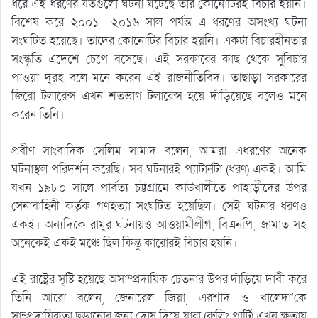
ধরে এই ধরণের যতগুলো ঘটনা ঘটেছে তার কোনোটিরই বিচার হয়নি।
বিশেষ করে ২০০১- ২০১৬ সাল পর্যন্ত এ ধরণের অসংখ্য ঘটনা
সংঘটিত হয়েছে। তাদের কোনোটির বিচার হয়নি। একটা বিচারহীনতার
সংস্কৃতি এদেশে চেপে বসেছে। এই সরকারের কাছ থেকে সুবিচার
পাওয়া দুরহ বলে মনে করেন এই রাজনীতিবিদ। তাছাড়া সরকারের
জিরো টলারেন্স এখন শতভাগ টলারেন্স হয়ে দাঁড়িয়েছে বলেও মনে
করেন তিনি।
প্রবীণ সাংবাদিক সেলিম সামাদ বলেন, আমরা এধরণের অনেক
ঘটনাস্থল পরিদর্শন করেছি। সব ঘটনারই প্যাটার্নটা (ধরণ) একই। আমি
যখন ১৯৮০ সালে পার্বত্য চট্টগ্রামে কাউখালীতে পাহাড়ীদের উপর
সেনাবাহিনী কর্তৃক গণহত্যা সংঘটিত হয়েছিল। সেই ঘটনার ধরণও
একই। অন্যদিকে রামুর ঘটনায়ও আওয়ামীলীগ, বিএনপি, জামাত সহ
অনেকেই একই মঞ্চে ছিল কিন্তু কারোরই বিচার হয়নি।
এই রাষ্ট্রের সৃষ্টি হয়েছে অসাম্প্রদায়িক চেতনার উপর দাঁড়িয়ে দাবী করে
তিনি আরো বলেন, জেনারেল জিয়া, এরশাদ ও খালেদা’কে
সাম্প্রদায়িকতা ছড়ানোর জন্য দোষ দিয়ে যারা (রুলিং পার্টি) এখন ক্ষতায়