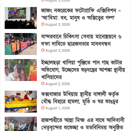
August 5, 2026
জাজং নকরেকের ফটোগ্রাফি এক্সিবিশন –
‘আ’বিমা: বন, মানুষ ও অস্তিত্বের গল্প’
August 3, 2026
বান্দরবানে চিকিৎসা সেবায় মানোন্নয়নে ৬
দফা দাবিতে ছাত্রজনতার মানববন্ধন
August 3, 2026
ইচ্ছালছড়া খাসিয়া পুঞ্জিতে পান গাছ কাটার
অভিযোগ, উচ্ছেদের ষড়যন্ত্রের আশঙ্কা স্থানীয়
খাসিয়াদের
August 2, 2026
কক্সবাজার উখিয়ায় স্থানীয় বাঙ্গালী কর্তৃক
বৌদ্ধ বিহারে হামলা, মূর্তি ও ঘর ভাঙচুর
August 1, 2026
রাজশাহীতে আন্না মিন্জ এর সাথে আদিবাসী
নেতৃবৃন্দের শুভেচ্ছা ও মতবিনিময় অনুষ্ঠিত