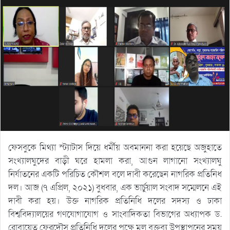
ফেসবুকে মিথ্যা স্ট্যাটাস দিয়ে ধর্মীয় অবমাননা করা হয়েছে অজুহাতে
সংখ্যালঘুদের বাড়ী ঘরে হামলা করা, আগুন লাগানো সংখ্যালঘু
নির্যাতনের একটি পরিচিত কৌশল বলে দাবী করেছেন নাগরিক প্রতিনিধ
দল। আজ (৭ এপ্রিল, ২০২১) বুধবার, এক ভার্চুয়াল সংবাদ সম্মেলনে এই
দাবী করা হয়। উক্ত নাগরিক প্রতিনিধি দলের সদস্য ও ঢাকা
বিশ্ববিদ্যালয়ের গণযোগাযোগ ও সাংবাদিকতা বিভাগের অধ্যাপক ড.
রোবায়েত ফেরদৌস প্রতিনিধি দলের পক্ষে মূল বক্তব্য উপস্থাপনের সময়