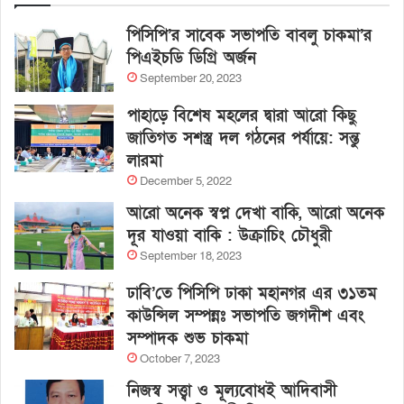
পিসিপি’র সাবেক সভাপতি বাবলু চাকমা’র
পিএইচডি ডিগ্রি অর্জন
September 20, 2023
পাহাড়ে বিশেষ মহলের দ্বারা আরো কিছু
জাতিগত সশস্ত্র দল গঠনের পর্যায়ে: সন্তু
লারমা
December 5, 2022
আরো অনেক স্বপ্ন দেখা বাকি, আরো অনেক
দূর যাওয়া বাকি : উক্রাচিং চৌধুরী
September 18, 2023
ঢাবি’তে পিসিপি ঢাকা মহানগর এর ৩১তম
কাউন্সিল সম্পন্নঃ সভাপতি জগদীশ এবং
সম্পাদক শুভ চাকমা
October 7, 2023
নিজস্ব সত্ত্বা ও মূল্যবোধই আদিবাসী