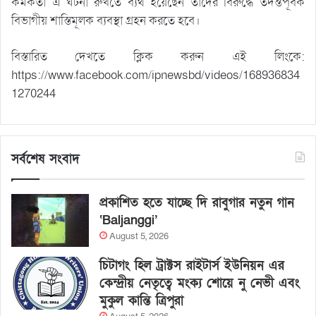
কর্মকর্তা এ ঘটনা রুখতে ব্যর্থ হয়েছেন তাদের বিরুদ্ধে তদন্তপূর্বক
বিভাগীয় শাস্তিমূলক ব্যবস্থা গ্রহন করতে হবে।
বিস্তারিত দেখতে ক্লিক করুন এই লিংকে:
https://www.facebook.com/ipnewsbd/videos/168936834
1270244
সর্বশেষ সংবাদ
প্রকাশিত হতে যাচ্ছে দি রাবুগার নতুন গান
‘Baljanggi’
August 5, 2026
চিটাগং হিল ট্রাক্টস রাইটার্স ইউনিয়ন এর
কেন্দ্রীয় নেতৃত্বে মংক্য শোয়ে নু নেভী এবং
মুকুল কান্তি ত্রিপুরা