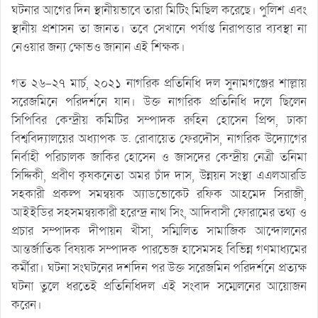
ঘটনার আগের দিন স্থানীয়ভাবে তারা মিটিং মিছিল করেছে। পুলিশ এবং
স্থানীয় প্রশাসন তা জানত। তবে সেখানে পর্যাপ্ত নিরাপত্তার ব্যবস্থা না
নেওয়ার জন্য ক্ষোভও জানান এই শিক্ষক।
গত ২৬-২৭ মার্চ, ২০২১ নাগরিক প্রতিনিধি দল সুনামগঞ্জের শাল্লায়
সরেজমিনে পরিদর্শনে যান। উক্ত নাগরিক প্রতিনিধি দলে ছিলেন
সিপিবির কেন্দ্রীয় কমিটির সম্পাদক রুহিন হোসেন প্রিন্স, ঢাকা
বিশ্ববিদ্যালয়ের অধ্যাপক ড. রোবায়েত ফেরদৌস, নাগরিক উদ্যোগের
নির্বাহী পরিচালক জাকির হোসেন ও জাসদের কেন্দ্রীয় নেত্রী তনিমা
সিদ্দিকী, প্রবীণ কৃষকনেতা অমর চাঁদ দাস, উন্নয়ন সংস্থা এএলআরডি
সহকারী প্রকল্প সমন্বয়ক অ্যাডভোকেট রফিক আহমেদ সিরাজী,
আইইডির সহসমন্বয়কারী হরেন্দ্র নাথ সিং, আদিবাসী ফোরামের তথ্য ও
প্রচার সম্পাদক দীপায়ন খীসা, সম্মিলিত সামাজিক আন্দোলনের
আন্তর্জাতিক বিষয়ক সম্পাদক পারভেজ হাসেমসহ বিভিন্ন গণমাধ্যমের
কর্মীরা। ঘটনা সংঘটনের দশদিন পর উক্ত সরেজমিন পরিদর্শনে প্রত্যক্ষ
ঘটনা তুলে ধরতেই প্রতিনিধিদল এই সংবাদ সম্মেলনের আয়োজন
করেন।