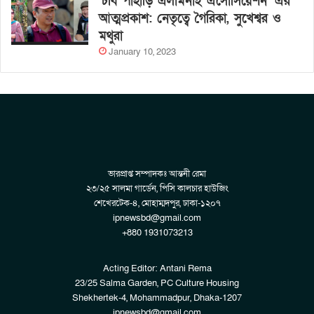
‘চবি পাহাড়ি এলামনাই এসোসিয়েশন’ এর
আত্মপ্রকাশ: নেতৃত্বে গৈরিকা, সুখেশ্বর ও
মথুরা
January 10, 2023
ভারপ্রাপ্ত সম্পাদকঃ আন্তনী রেমা
২৩/২৫ সালমা গার্ডেন, পিসি কালচার হাউজিং
শেখেরটেক-৪, মোহাম্মদপুর, ঢাকা-১২০৭
ipnewsbd@gmail.com
+880 1931073213
Acting Editor: Antani Rema
23/25 Salma Garden, PC Culture Housing
Shekhertek-4, Mohammadpur, Dhaka-1207
ipnewsbd@gmail.com