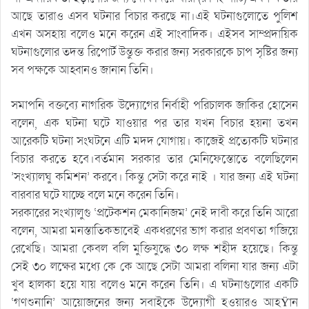
আছে তারাও এসব ঘটনার বিচার করছে না।এই ঘটনাগুলোতে পুলিশ
এখন অসহায় বলেও মনে করেন এই সাংবাদিক। এইসব সাম্প্রদায়িক
ঘটনাগুলোর তদন্ত রিপোর্ট উন্তুক্ত করার জন্য সরকারকে চাপ সৃষ্টির জন্য
সব পক্ষকে আহ্বানও জানান তিনি।
সমাপনি বক্তব্যে নাগরিক উদ্যোগের নির্বাহী পরিচালক জাকির হোসেন
বলেন, এক ঘটনা ঘটে যাওয়ার পর তার যখন বিচার হয়না তখন
আরেকটি ঘটনা সংঘটনে এটি মদদ যোগায়। কাজেই প্রত্যেকটি ঘটনার
বিচার করতে হবে।বর্তমান সরকার তার মেনিফেস্তোতে বলেছিলেন
’সংখ্যালঘু কমিশন’ করবে। কিন্তু সেটা করে নাই । যার জন্য এই ঘটনা
বারবার ঘটে যাচ্ছে বলে মনে করেন তিনি।
সরকারের সংখ্যালুগু ‘প্রটেকশন মেকানিজম’ নেই দাবী করে তিনি আরো
বলেন, আমরা মনস্তাতিকভাবেই একধরণের ভাগ করার প্রবণতা গজিয়ে
রেখেছি। আমরা কেবল বলি মুক্তিযুদ্ধে ৩০ লক্ষ শহীদ হয়েছে। কিন্তু
সেই ৩০ লক্ষের মধ্যে কে কে আছে সেটা আমরা বলিনা যার জন্য এটা
খুব হালকা হয়ে যায় বলেও মনে করেন তিনি। এ ঘটনাগুলোর একটি
‘গণশুনানি’ আয়োজনের জন্য সবাইকে উদ্যোগী হওয়ারও আহŸান