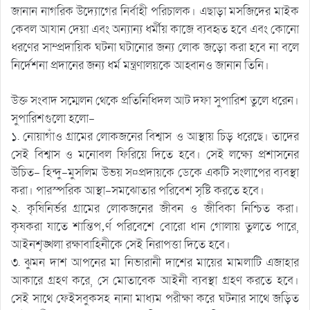
জানান নাগরিক উদ্যোগের নির্বাহী পরিচালক। এছাড়া মসজিদের মাইক
কেবল আযান দেয়া এবং অন্যান্য ধর্মীয় কাজে ব্যবহৃত হবে এবং কোনো
ধরণের সাম্প্রদায়িক ঘটনা ঘটানোর জন্য লোক জড়ো করা হবে না বলে
নির্দেশনা প্রদানের জন্য ধর্ম মন্ত্রণালয়কে আহ্বানও জানান তিনি।
উক্ত সংবাদ সম্মেলন থেকে প্রতিনিধিদল আট দফা সুপারিশ তুলে ধরেন।
সুপারিশগুলো হলো-
১. নোয়াগাঁও গ্রামের লোকজনের বিশ্বাস ও আস্থায় চিড় ধরেছে। তাদের
সেই বিশ্বাস ও মনোবল ফিরিয়ে দিতে হবে। সেই লক্ষ্যে প্রশাসনের
উচিত- হিন্দু-মুসলিম উভয় স¤প্রদায়কে ডেকে একটি সংলাপের ব্যবস্থা
করা। পারস্পরিক আস্থা-সমঝোতার পরিবেশ সৃষ্টি করতে হবে।
২. কৃষিনির্ভর গ্রামের লোকজনের জীবন ও জীবিকা নিশ্চিত করা।
কৃষকরা যাতে শান্তিপ‚র্ণ পরিবেশে বোরো ধান গোলায় তুলতে পারে,
আইনশৃঙ্খলা রক্ষাবাহিনীকে সেই নিরাপত্তা দিতে হবে।
৩. ঝুমন দাশ আপনের মা নিভারানী দাশের মায়ের মামলাটি এজাহার
আকারে গ্রহণ করে, সে মোতাবেক আইনী ব্যবস্থা গ্রহণ করতে হবে।
সেই সাথে ফেইসবুকসহ নানা মাধ্যম পরীক্ষা করে ঘটনার সাথে জড়িত