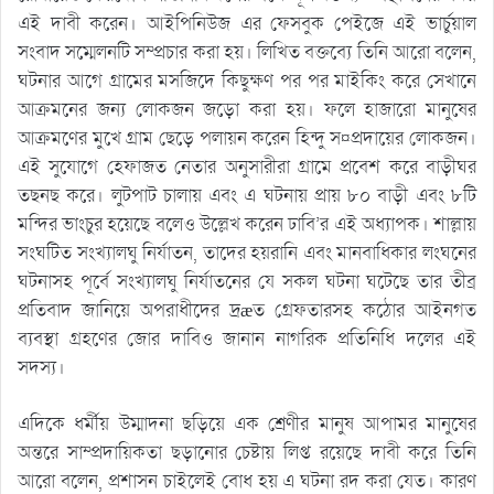
এই দাবী করেন। আইপিনিউজ এর ফেসবুক পেইজে এই ভার্চুয়াল
সংবাদ সম্মেলনটি সম্প্রচার করা হয়। লিখিত বক্তব্যে তিনি আরো বলেন,
ঘটনার আগে গ্রামের মসজিদে কিছুক্ষণ পর পর মাইকিং করে সেখানে
আক্রমনের জন্য লোকজন জড়ো করা হয়। ফলে হাজারো মানুষের
আক্রমণের মুখে গ্রাম ছেড়ে পলায়ন করেন হিন্দু স¤প্রদায়ের লোকজন।
এই সুযোগে হেফাজত নেতার অনুসারীরা গ্রামে প্রবেশ করে বাড়ীঘর
তছনছ করে। লুটপাট চালায় এবং এ ঘটনায় প্রায় ৮০ বাড়ী এবং ৮টি
মন্দির ভাংচুর হয়েছে বলেও উল্লেখ করেন ঢাবি’র এই অধ্যাপক। শাল্লায়
সংঘটিত সংখ্যালঘু নির্যাতন, তাদের হয়রানি এবং মানবাধিকার লংঘনের
ঘটনাসহ পূর্বে সংখ্যালঘু নির্যাতনের যে সকল ঘটনা ঘটেছে তার তীব্র
প্রতিবাদ জানিয়ে অপরাধীদের দ্রæত গ্রেফতারসহ কঠোর আইনগত
ব্যবস্থা গ্রহণের জোর দাবিও জানান নাগরিক প্রতিনিধি দলের এই
সদস্য।
এদিকে ধর্মীয় উম্মাদনা ছড়িয়ে এক শ্রেণীর মানুষ আপামর মানুষের
অন্তরে সাম্প্রদায়িকতা ছড়ানোর চেষ্টায় লিপ্ত রয়েছে দাবী করে তিনি
আরো বলেন, প্রশাসন চাইলেই বোধ হয় এ ঘটনা রদ করা যেত। কারণ