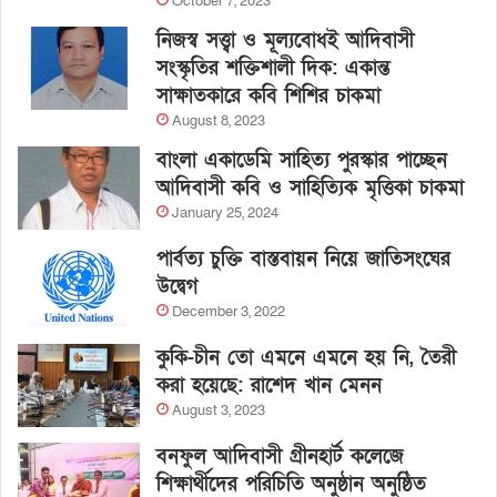
October 7, 2023
নিজস্ব সত্ত্বা ও মূল্যবোধই আদিবাসী
সংস্কৃতির শক্তিশালী দিক: একান্ত
সাক্ষাতকারে কবি শিশির চাকমা
August 8, 2023
বাংলা একাডেমি সাহিত্য পুরস্কার পাচ্ছেন
আদিবাসী কবি ও সাহিত্যিক মৃত্তিকা চাকমা
January 25, 2024
পার্বত্য চুক্তি বাস্তবায়ন নিয়ে জাতিসংঘের
উদ্বেগ
December 3, 2022
কুকি-চীন তো এমনে এমনে হয় নি, তৈরী
করা হয়েছে: রাশেদ খান মেনন
August 3, 2023
বনফুল আদিবাসী গ্রীনহার্ট কলেজে
শিক্ষার্থীদের পরিচিতি অনুষ্ঠান অনুষ্ঠিত