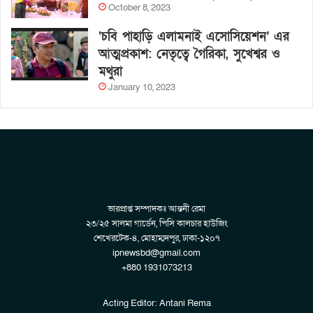
October 8, 2023
‘চবি পাহাড়ি এলামনাই এসোসিয়েশন’ এর
আত্মপ্রকাশ: নেতৃত্বে গৈরিকা, সুখেশ্বর ও
মথুরা
January 10, 2023
ভারপ্রাপ্ত সম্পাদকঃ আন্তনী রেমা
২৩/২৫ সালমা গার্ডেন, পিসি কালচার হাউজিং
শেখেরটেক-৪, মোহাম্মদপুর, ঢাকা-১২০৭
ipnewsbd@gmail.com
+880 1931073213
Acting Editor: Antani Rema