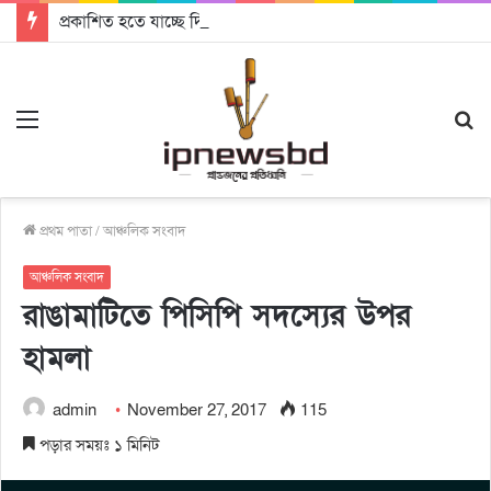
প্রকাশিত হতে যাচ্ছে দি রাবুগার নতুন গান ‘Baljanggi’
Menu
S
fo
প্রথম পাতা
/
আঞ্চলিক সংবাদ
আঞ্চলিক সংবাদ
রাঙামাটিতে পিসিপি সদস্যের উপর
হামলা
admin
November 27, 2017
115
পড়ার সময়ঃ ১ মিনিট