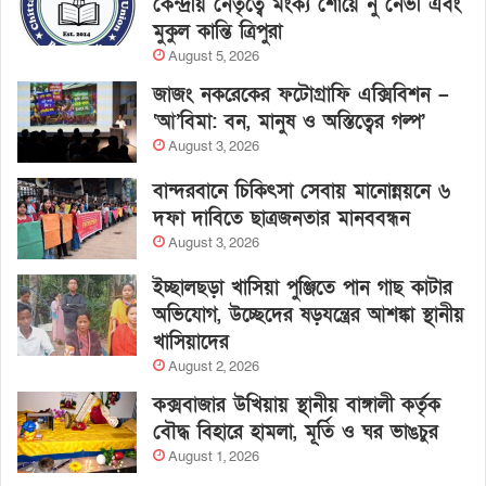
কেন্দ্রীয় নেতৃত্বে মংক্য শোয়ে নু নেভী এবং
মুকুল কান্তি ত্রিপুরা
August 5, 2026
জাজং নকরেকের ফটোগ্রাফি এক্সিবিশন –
‘আ’বিমা: বন, মানুষ ও অস্তিত্বের গল্প’
August 3, 2026
বান্দরবানে চিকিৎসা সেবায় মানোন্নয়নে ৬
দফা দাবিতে ছাত্রজনতার মানববন্ধন
August 3, 2026
ইচ্ছালছড়া খাসিয়া পুঞ্জিতে পান গাছ কাটার
অভিযোগ, উচ্ছেদের ষড়যন্ত্রের আশঙ্কা স্থানীয়
খাসিয়াদের
August 2, 2026
কক্সবাজার উখিয়ায় স্থানীয় বাঙ্গালী কর্তৃক
বৌদ্ধ বিহারে হামলা, মূর্তি ও ঘর ভাঙচুর
August 1, 2026