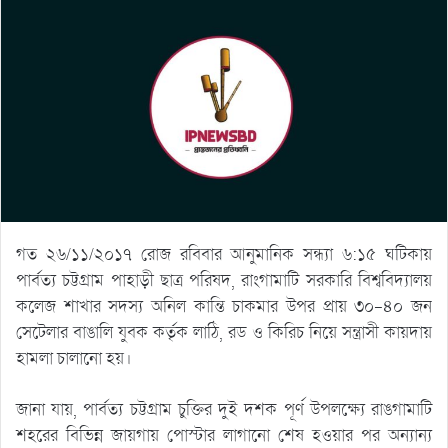
গত ২৬/১১/২০১৭ রোজ রবিবার আনুমানিক সন্ধ্যা ৬:১৫ ঘটিকায়
পার্বত্য চট্টগ্রাম পাহাড়ী ছাত্র পরিষদ, রাংগামাটি সরকারি বিশ্ববিদ্যালয়
কলেজ শাখার সদস্য অনিল কান্তি চাকমার উপর প্রায় ৩০-৪০ জন
সেটেলার বাঙালি যুবক কর্তৃক লাঠি, রড ও কিরিচ নিয়ে সন্ত্রাসী কায়দায়
হামলা চালানো হয়।
জানা যায়, পার্বত্য চট্টগ্রাম চুক্তির দুই দশক পূর্ণ উপলক্ষ্যে রাঙগামাটি
শহরের বিভিন্ন জায়গায় পোস্টার লাগানো শেষ হওয়ার পর অন্যান্য