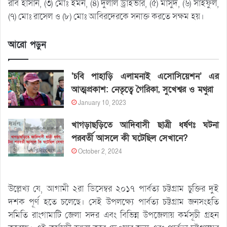
রবি হাসান, (৩) মোঃ ইমন, (৪) দুলাল ড্রাইভার, (৫) মাসুদ, (৬) সাইফুল,
(৭) মোঃ রাসেল ও (৮) মোঃ আবিরদেরকে সনাক্ত করতে সক্ষম হয়।
আরো পড়ুন
‘চবি পাহাড়ি এলামনাই এসোসিয়েশন’ এর
আত্মপ্রকাশ: নেতৃত্বে গৈরিকা, সুখেশ্বর ও মথুরা
January 10, 2023
খাগড়াছড়িতে আদিবাসী ছাত্রী ধর্ষণঃ ঘটনা
পরবর্তী আসলে কী ঘটেছিল সেখানে?
October 2, 2024
উল্লেখ্য যে, আগামী ২রা ডিসেম্বর ২০১৭ পার্বত্য চট্টগ্রাম চুক্তির দুই
দশক পূর্ণ হতে চলেছে। সেই উপলক্ষ্যে পার্বত্য চট্টগ্রাম জনসংহতি
সমিতি রাংগামাটি জেলা সদর এবং বিভিন্ন উপজেলায় কর্মসূচী গ্রহন