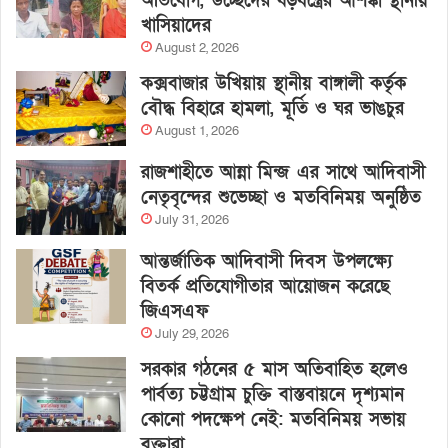
অভিযোগ, উচ্ছেদের ষড়যন্ত্রের আশঙ্কা স্থানীয়
খাসিয়াদের
August 2, 2026
কক্সবাজার উখিয়ায় স্থানীয় বাঙ্গালী কর্তৃক
বৌদ্ধ বিহারে হামলা, মূর্তি ও ঘর ভাঙচুর
August 1, 2026
রাজশাহীতে আন্না মিন্জ এর সাথে আদিবাসী
নেতৃবৃন্দের শুভেচ্ছা ও মতবিনিময় অনুষ্ঠিত
July 31, 2026
আন্তর্জাতিক আদিবাসী দিবস উপলক্ষ্যে
বিতর্ক প্রতিযোগীতার আয়োজন করেছে
জিএসএফ
July 29, 2026
সরকার গঠনের ৫ মাস অতিবাহিত হলেও
পার্বত্য চট্টগ্রাম চুক্তি বাস্তবায়নে দৃশ্যমান
কোনো পদক্ষেপ নেই: মতবিনিময় সভায়
বক্তারা