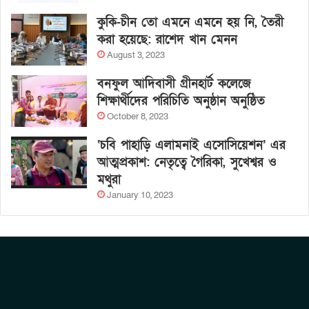
কুকি-চীন তো এমনে এমনে হয় নি, তৈরী
করা হয়েছে: রাশেদ খান মেনন
August 3, 2023
বনফুল আদিবাসী গ্রীনহার্ট কলেজে
শিক্ষার্থীদের পরিচিতি অনুষ্ঠান অনুষ্ঠিত
October 8, 2023
‘চবি পাহাড়ি এলামনাই এসোসিয়েশন’ এর
আত্মপ্রকাশ: নেতৃত্বে গৈরিকা, সুখেশ্বর ও
মথুরা
January 10, 2023