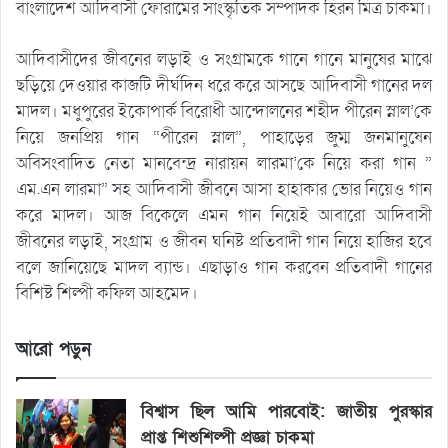
বাংলাদেশ আদিবাসী ফোরামের সাংস্কৃতিক সম্পাদক হিরন মিত্র চাকমা।
আদিবাসীদের জীবনের লড়াই ও সংগ্রামকে গানে গানে মানুষের মাঝে
ছড়িয়ে দেওয়ার কাজটি দীর্ঘদিন ধরে করে আসছে আদিবাসী গানের দল
মাদল। মধুপুরের ইকোপার্ক বিরোধী আন্দোলনের শহীদ পীরেন স্নাল’কে
নিয়ে জনপ্রিয় গান “পীরেন স্নাল”, পাহাড়ের জুম্ম জনমানুষেন
অবিসংবাদিত নেতা মানবেন্দ্র নারায়ন লারমা’কে নিয়ে করা গান ”
এম.এন লারমা” সহ আদিবাসী জীবনে আসা হাহাকার ভোর নিয়েও গান
করে মাদল। আজ বিকেলে এমন গান নিয়েই আবারো আদিবাসী
জীবনের লড়াই, সংগ্রাম ও জীবন ঘনিষ্ট প্রতিবাদী গান নিয়ে হাজির হবে
বলে জানিয়েছে মাদল ব্যান্ড। এছাড়াও গান করবেন প্রতিবাদী গানের
বিশিষ্ট শিল্পী কফিল আহমেদ।
আরো পড়ুন
বিশ্বাস ছিল আমি পারবোই: জাতীয় পুরস্কার
প্রাপ্ত শিশুশিল্পী প্রজ্ঞা চাকমা