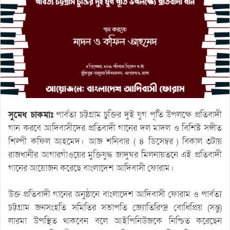
সুমেধ চাকমাঃ
পার্বত্য চট্টগ্রাম চুক্তির দুই যুগ পূর্তি উপলক্ষে প্রতিবাদী
গান করবে আদিবাসীদের প্রতিবাদী গানের দল মাদল ও বিশিষ্ট সঙ্গীত
শিল্পী কফিল আহমেদ। আজ শনিবার ( ৪ ডিসেম্বর ) বিকাল ৩টায়
রাজধানীর আগারগাঁওয়ের মুক্তিযুদ্ধ জাদুঘর মিলনায়তনে এই প্রতিবাদী
গানের আয়োজন করেছে বাংলাদেশ আদিবাসী ফোরাম।
উক্ত প্রতিবাদী গানের অনুষ্ঠানে বাংলাদেশ আদিবাসী ফোরাম ও পার্বত্য
চট্টগ্রাম জনসংহতি সমিতির সভাপতি জ্যোতিরিন্দ্র বোধিপ্রিয় (সন্তু)
লারমা উপস্থিত থাকবেন বলে আইপিনিউজকে নিশ্চিত করেছেন