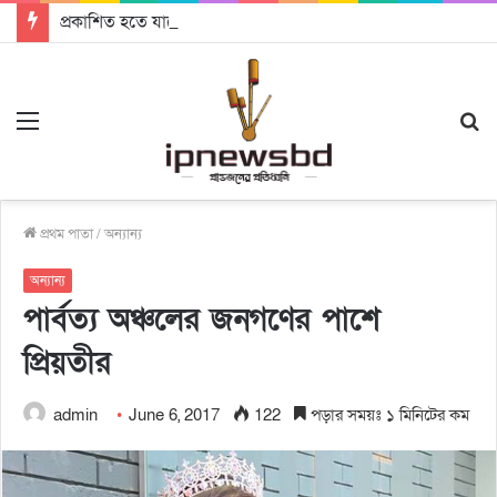
প্রকাশিত হতে যাচ্ছে দি রাবুগার নতুন গান ‘Baljanggi’
Menu
S
fo
প্রথম পাতা
/
অন্যান্য
অন্যান্য
পার্বত্য অঞ্চলের জনগণের পাশে
প্রিয়তীর
admin
June 6, 2017
122
পড়ার সময়ঃ ১ মিনিটের কম