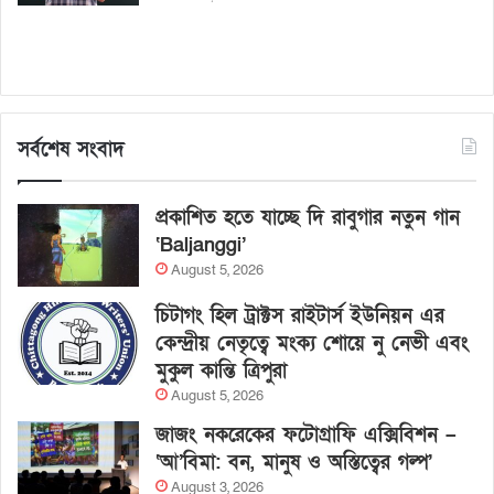
সর্বশেষ সংবাদ
প্রকাশিত হতে যাচ্ছে দি রাবুগার নতুন গান
‘Baljanggi’
August 5, 2026
চিটাগং হিল ট্রাক্টস রাইটার্স ইউনিয়ন এর
কেন্দ্রীয় নেতৃত্বে মংক্য শোয়ে নু নেভী এবং
মুকুল কান্তি ত্রিপুরা
August 5, 2026
জাজং নকরেকের ফটোগ্রাফি এক্সিবিশন –
‘আ’বিমা: বন, মানুষ ও অস্তিত্বের গল্প’
August 3, 2026