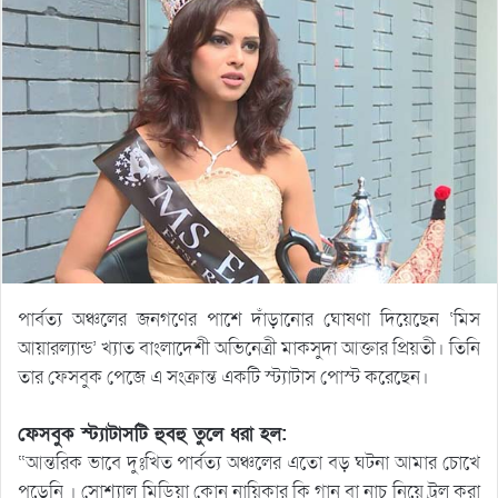
পার্বত্য অঞ্চলের জনগণের পাশে দাঁড়ানোর ঘোষণা দিয়েছেন ‘মিস
আয়ারল্যান্ড’ খ্যাত বাংলাদেশী অভিনেত্রী মাকসুদা আক্তার প্রিয়তী। তিনি
তার ফেসবুক পেজে এ সংক্রান্ত একটি স্ট্যাটাস পোস্ট করেছেন।
ফেসবুক স্ট্যাটাসটি হুবহু তুলে ধরা হল:
“আন্তরিক ভাবে দুঃখিত পার্বত্য অঞ্চলের এতো বড় ঘটনা আমার চোখে
পড়েনি । সোশ্যাল মিডিয়া কোন নায়িকার কি গান বা নাচ নিয়ে ট্রল করা