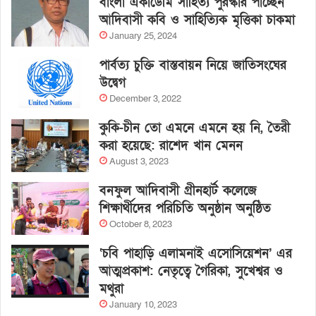
বাংলা একাডেমি সাহিত্য পুরস্কার পাচ্ছেন
আদিবাসী কবি ও সাহিত্যিক মৃত্তিকা চাকমা
January 25, 2024
পার্বত্য চুক্তি বাস্তবায়ন নিয়ে জাতিসংঘের
উদ্বেগ
December 3, 2022
কুকি-চীন তো এমনে এমনে হয় নি, তৈরী
করা হয়েছে: রাশেদ খান মেনন
August 3, 2023
বনফুল আদিবাসী গ্রীনহার্ট কলেজে
শিক্ষার্থীদের পরিচিতি অনুষ্ঠান অনুষ্ঠিত
October 8, 2023
‘চবি পাহাড়ি এলামনাই এসোসিয়েশন’ এর
আত্মপ্রকাশ: নেতৃত্বে গৈরিকা, সুখেশ্বর ও
মথুরা
January 10, 2023