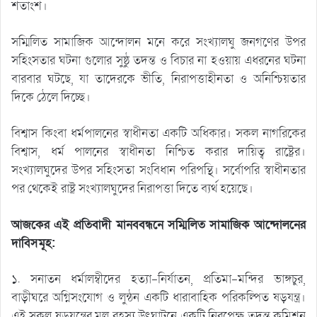
শতাংশ।
সম্মিলিত সামাজিক আন্দোলন মনে করে সংখ্যালঘু জনগণের উপর
সহিংসতার ঘটনা গুলোর সুষ্ঠু তদন্ত ও বিচার না হওয়ায় এধরনের ঘটনা
বারবার ঘটছে, যা তাদেরকে ভীতি, নিরাপত্তাহীনতা ও অনিশ্চিয়তার
দিকে ঠেলে দিচ্ছে।
বিশ্বাস কিংবা ধর্মপালনের স্বাধীনতা একটি অধিকার। সকল নাগরিকের
বিশ্বাস, ধর্ম পালনের স্বাধীনতা নিশ্চিত করার দায়িত্ব রাষ্ট্রের।
সংখ্যালঘুদের উপর সহিংসতা সংবিধান পরিপন্থি। সর্বোপরি স্বাধীনতার
পর থেকেই রাষ্ট্র সংখ্যালঘুদের নিরাপত্তা দিতে ব্যর্থ হয়েছে।
আজকের এই প্রতিবাদী মানববন্ধনে সম্মিলিত সামাজিক আন্দোলনের
দাবিসমূহ:
১. সনাতন ধর্মালম্বীদের হত্যা-নির্যাতন, প্রতিমা-মন্দির ভাঙ্গচুর,
বাড়ীঘরে অগ্নিসংযোগ ও লুন্ঠন একটি ধারাবাহিক পরিকল্পিত ষড়যন্ত্র।
এই সকল ষড়যন্ত্রের মূল রহস্য উৎঘাটনে একটি নিরপেক্ষ তদন্ত কমিশন