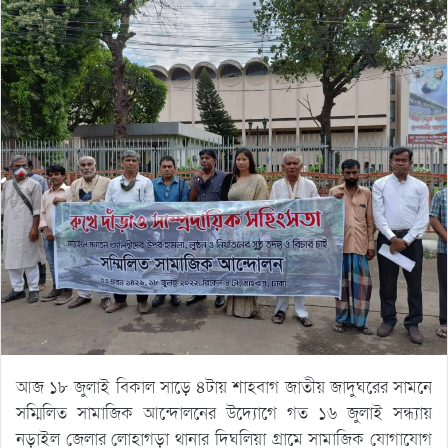
আজ ১৮ জুলাই বিকাল সাড়ে ৪টায় শাহবাগ জাতীয় জাদুঘরের সামনে
সম্মিলিত সামাজিক আন্দোলনের উদ্যোগে গত ১৬ জুলাই সন্ধ্যায়
নড়াইল জেলার লোহাগড়া থানার দিঘলিয়া গ্রামে সামাজিক যোগাযোগ