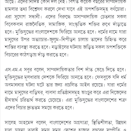
আছে। এদের নির্দিষ্ট কোন দল নেই। বিগত কয়েক বছরের সাম্প্রদায়িক
হামলার তথ্য বিশ্লেষণ করলে দেখা যাবে এই অপশক্তিসমূহ বর্ণচোরা।
এরা সুযোগ সন্ধানী। এদের বিরুদ্ধে অসাম্প্রদায়িক চেতনার সকল
বিবেকবান রাজনৈতিক, সামাজিক, সাংস্কৃতিক শক্তির রুখে দাঁড়াতে
হবে। মুক্তিযুদ্ধের বাংলাদেশকে ফিরিয়ে আনতে হবে। ধর্মের নামে যারা
মানুষের উপর অত্যাচার-জুলুম-নিপীড়ন চালায় তাদের চিহ্নিত করে
শাস্তির ব্যবস্থা করতে হবে। নড়াইলের ঘটনায় জড়িত সকল অপশক্তিকে
বিচারের কাঠগড়ায় দাঁড় করাতে হবে।
এস.এম.এ সবুর বলেন, সাম্প্রদায়িকতার বিশ দাঁত ভেঙে দিতে হবে।
মুক্তিযুদ্ধের মূলধারায় দেশকে ফিরিয়ে আনতে হবে। ফেসবুকে যদি ধর্ম
অবমাননার ঘটনা ঘটে তার জন্য প্রচলিত আইন রয়েছে। যারা ধর্মের
নামে মানুষের বাড়িঘর, ব্যবসা প্রতিষ্ঠানসমূহ ভাংচুর করে এরা নিজেদের
হীনস্বার্থ চরিতার্থ করতে চেয়েছে। এরা মুক্তিযুদ্ধের বাংলাদেশের শত্রু
এদের বিচার দ্রুততম সময়ে করতে হবে।
সালেহ আহমেদ বলেন, বাংলাদেশের অগ্রযাত্রা, স্থিতিশীলতা, উন্নয়ন
যারা চায়না তারাই সময় সময় দেশের হাজার বছরের সম্প্রীতি ও