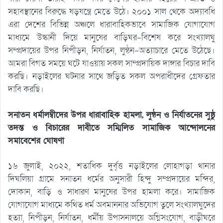
সহাবস্থানের বিরুদ্ধে ষড়যন্ত্রে মেতে উঠে। ২০০১ সাল থেকে অদ্যাবধি
এরা দেশের বিভিন্ন অঞ্চলে ধারাবাহিকভাবে সামাজিক যোগাযোগ
মাধ্যমে উস্কানী দিয়ে মানুষের বাড়িঘর-বিশেষ করে সংখ্যালঘু
সম্প্রদায়ের উপর নিপীড়ন, নির্যাতন, লুন্ঠন-অত্যাচারে মেতে উঠেছে।
আমরা বিগত সময়ে ঘটে যাওয়ায় সকল সাম্প্রদায়িক দাঙ্গার বিচার দাবি
করছি। নড়াইলের ঘটনার সাথে জড়িত সকল অপরাধীদের গ্রেফতার
দাবি করছি।
সনাতন ধর্মালম্বীদের উপর ধারাবাহিক হামলা, লুন্ঠন ও নির্যাতনের সুষ্ঠু
তদন্ত ও বিচারের দাবীতে সম্মিলিত সামাজিক আন্দোলনের
সমাবেশের ঘোষণা
১৬ জুলাই, ২০২২, শতাধিক দুর্বৃত্ত নড়াইলের লোহাগড়া থানার
দিঘলিয়া গ্রামে সনাতন ধর্মের অনুসারী হিন্দু সম্প্রদায়ের মন্দির,
দোকান, বাড়ি ও সাধারণ মানুষের উপর হামলা করে। সামাজিক
যোগাযোগ মাধ্যমে কথিত ধর্ম অবমাননার অভিযোগ তুলে সংখ্যালঘুদের
হত্যা, নিপীড়ন, নির্যাতন, ধর্মীয় উপাসনালয়ে অগ্নিসংযোগ, বাড়ীঘরে