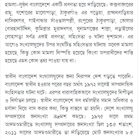
হামলা-লুন্ঠন বাংলাদেশে একটি প্রবণতা হয়ে দাড়িয়েছে। কক্সবাজারের
রামু, যশোরের মালোপাড়া, ঠাকুরগাঁও এর গড়েয়া, ব্রাহ্মনবাড়িয়ার
নাসিরনগর, গাইবান্ধার সাঁওতালপল্লী, রংপুরের ঠাকুরপাড়া, ভোলার
বোরহানউদ্দিন, কুমিল্লার মুরাদনগর, সুনামগঞ্জের শাল্লা, নড়াইলের
লোহাগড়া সর্বত্র একই প্রবণতা, সহিংসতা ও ঘটনা দৃশ্যমান। এর
আগেও সংখ্যালঘুদের উপর সংঘটিত সহিংসতার ঘটনায় অনেক মামলা
হয়েছে, কিন্তু কোন মামলা নিস্পত্তি হয়েছে কিংবা অপরাধীদের শাস্তি
হয়েছে এমন কোন তথ্য পাওয়া যায় না।
স্বাধীন বাংলাদেশ সংঘ্যালঘুদের জন্য নিরাপদ দেশ গড়তে পারেনি।
বাংলাদেশ স্বাধীন হওয়ার পরের বছর অর্থাৎ ১৯৭২ সালেই সাম্প্রদায়িক
সংহিসতার ঘটনা ঘটে। এরপর ধারাবাহিকভাবে সংখ্যালঘুদের নিপীড়ন
ও নির্যাতন চলছে। স্বাধীন বাংলাদেশে সব ধর্মালম্বীর সমান অধিকার ও
মর্যাদা নিয়ে বাস করার কথা, কিন্তু বাস্তবে তা হয়নি। দেশে সংখ্যালঘু
সম্প্রদায়ের জনসংখ্যা ত্রæমশ কমছে। ১৯৭৫ সালে প্রথম
আদমশুমারীতে সংখ্যালঘু সম্প্রদায়ের জনসংখ্যা ছিল ১৩.৫ শতাংশ,
২০১১ সালের আদমশুমারীতে তা দাঁড়িয়েছে মোট জনসংখ্যার ৮.৫