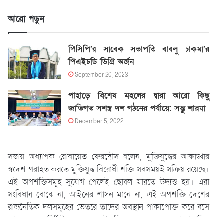
আরো পড়ুন
পিসিপি’র সাবেক সভাপতি বাবলু চাকমা’র
পিএইচডি ডিগ্রি অর্জন
September 20, 2023
পাহাড়ে বিশেষ মহলের দ্বারা আরো কিছু
জাতিগত সশস্ত্র দল গঠনের পর্যায়ে: সন্তু লারমা
December 5, 2022
সভায় অধ্যাপক রোবায়েত ফেরদৌস বলেন, মুক্তিযুদ্ধের আকাঙ্খার
স্বদেশ পরাহত করতে মুক্তিযুদ্ধ বিরোধী শক্তি সবসময়ই সক্রিয় রয়েছে।
এই অপশক্তিসমূহ সুযোগ পেলেই ছোবল মারতে উদ্যত্ত হয়। এরা
সংবিধান বোঝে না, আইনের শাসন মানে না, এই অপশক্তি দেশের
রাজনৈতিক দলসমূহের ভেতরে তাদের অবস্থান পাকাপোক্ত করে বসে