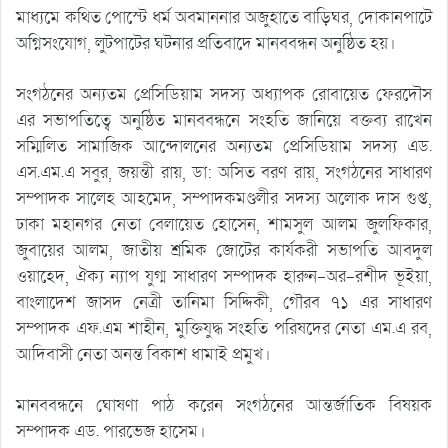
মাধ্যমে কথিত পোস্টে ধর্ম অবমাননার অজুহাতে বাড়িঘর, দোকানপাটে
অগ্নিসংযোগ, লুটপাটের ঘটনার প্রতিবাদে মানববন্ধন অনুষ্ঠিত হয়।
সংগঠনের অন্যতম প্রেসিডিয়াম সদস্য অধ্যাপক রোবায়েত ফেরদৌস
এর সভাপতিত্বে অনুষ্ঠিত মানববন্ধনে সংহতি জানিয়ে বক্তব্য রাখেন
সম্মিলিত সামাজিক আন্দোলনের অন্যতম প্রেসিডিয়াম সদস্য এড.
এস.এম.এ সবুর, জয়ন্তী রায়, ডা: অসিত বরণ রায়, সংগঠনের সাধারণ
সম্পাদক সালেহ আহমেদ, সম্পাদকমণ্ডলীর সদস্য অলোক দাস গুপ্ত,
ঢাকা মহানগর নেতা বেলায়েত হোসেন, শামসুল আলম জুলফিকার,
জুবায়ের আলম, জাতীয় শ্রমিক জোটের কার্যকরী সভাপতি আবদুল
ওয়াহেদ, ঐক্য ন্যাপ যুগ্ম সাধারণ সম্পাদক হারুন-অর-রশীদ ভূইয়া,
বাংলাদেশ জাসদ নেত্রী তানিমা সিদ্দিকী, গৌরব ৭১ এর সাধারণ
সম্পাদক এফ.এম শাহীন, মুক্তিযুদ্ধ সংহতি পরিষদের নেতা এম.এ রব,
আদিবাসী নেতা অনন্ত বিকাশ ধামাই প্রমুখ।
মানববন্ধনে ঘোষণা পাঠ করেন সংগঠনের আন্তর্জাতিক বিষয়ক
সম্পাদক এড. পারভেজ হাসেম।