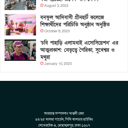
August 3, 2023
বনফুল আদিবাসী গ্রীনহার্ট কলেজে
শিক্ষার্থীদের পরিচিতি অনুষ্ঠান অনুষ্ঠিত
October 8, 2023
‘চবি পাহাড়ি এলামনাই এসোসিয়েশন’ এর
আত্মপ্রকাশ: নেতৃত্বে গৈরিকা, সুখেশ্বর ও
মথুরা
January 10, 2023
ভারপ্রাপ্ত সম্পাদকঃ আন্তনী রেমা
২৩/২৫ সালমা গার্ডেন, পিসি কালচার হাউজিং
শেখেরটেক-৪, মোহাম্মদপুর, ঢাকা-১২০৭