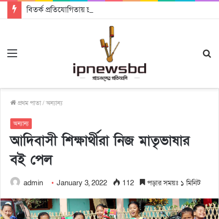
বিতর্ক প্রতিযোগিতায় চ্যাম্পিয়ন জাককানইবি, রানার্স আপ জিএসএফ
Menu
S
fo
প্রথম পাতা
/
অন্যান্য
অন্যান্য
আদিবাসী শিক্ষার্থীরা নিজ মাতৃভাষার
বই পেল
admin
January 3, 2022
112
পড়ার সময়ঃ ১ মিনিট