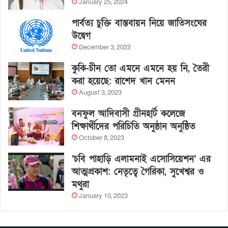
January 25, 2024
পার্বত্য চুক্তি বাস্তবায়ন নিয়ে জাতিসংঘের
উদ্বেগ
December 3, 2022
কুকি-চীন তো এমনে এমনে হয় নি, তৈরী
করা হয়েছে: রাশেদ খান মেনন
August 3, 2023
বনফুল আদিবাসী গ্রীনহার্ট কলেজে
শিক্ষার্থীদের পরিচিতি অনুষ্ঠান অনুষ্ঠিত
October 8, 2023
‘চবি পাহাড়ি এলামনাই এসোসিয়েশন’ এর
আত্মপ্রকাশ: নেতৃত্বে গৈরিকা, সুখেশ্বর ও
মথুরা
January 10, 2023