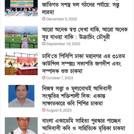
জাতিগত সশস্ত্র দল গঠনের পর্যায়ে: সন্তু
লারমা
December 5, 2022
আরো অনেক স্বপ্ন দেখা বাকি, আরো অনেক
দূর যাওয়া বাকি : উক্রাচিং চৌধুরী
September 18, 2023
ঢাবি’তে পিসিপি ঢাকা মহানগর এর ৩১তম
কাউন্সিল সম্পন্নঃ সভাপতি জগদীশ এবং
সম্পাদক শুভ চাকমা
October 7, 2023
নিজস্ব সত্ত্বা ও মূল্যবোধই আদিবাসী
সংস্কৃতির শক্তিশালী দিক: একান্ত
সাক্ষাতকারে কবি শিশির চাকমা
August 8, 2023
বাংলা একাডেমি সাহিত্য পুরস্কার পাচ্ছেন
আদিবাসী কবি ও সাহিত্যিক মৃত্তিকা চাকমা