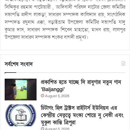
সিদ্দিকুর রহমান পাটোয়ারী , আদিবাসী পরিষদ নাটোর জেলা কমিটির
সভাপতি প্রদীপ লাকড়া, সাধারণ সম্পাদক কালিদাস রায়, সাংগঠনিক
সম্পাদত রঘুনাথ এক্কা, বড়াইগ্রাম উপজেলা কমিটির সভাপতি যাদু
কুমার দাস, সাধারণ সম্পাদক শিবেন মাহাতো, মাধব রায়, লালপুর
উপজেলা সাধারণ সম্পাদক শংকর বাগদী প্রমূখ্য।
সর্বশেষ সংবাদ
প্রকাশিত হতে যাচ্ছে দি রাবুগার নতুন গান
‘Baljanggi’
August 5, 2026
চিটাগং হিল ট্রাক্টস রাইটার্স ইউনিয়ন এর
কেন্দ্রীয় নেতৃত্বে মংক্য শোয়ে নু নেভী এবং
মুকুল কান্তি ত্রিপুরা
August 5, 2026