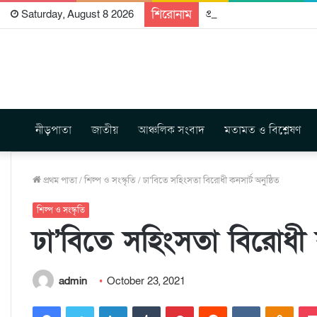
শিরোনাম
প্রকাশিত হতে যাচ্ছে দি রা
Saturday, August 8 2026
নীড়পাতা
জাতীয়
আঞ্চলিক সংবাদ
মতামত ও বিশ্লেষণ
প্রথম পাতা
/
শিল্প ও সংস্কৃতি
/
ঢা’বিতে সহিংসতা বিরোধী কনসার্ট অনুষ্ঠিত
শিল্প ও সংস্কৃতি
ঢা’বিতে সহিংসতা বিরোধী ক
admin
October 23, 2021
Facebook
Twitter
LinkedIn
Tumblr
Pinterest
Reddit
VKontakte
Odnoklassniki