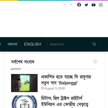
Facebook
Twitter
YouTu
In
র
অন্যান্য
ENGLISH
Search
for
সর্বশেষ সংবাদ
প্রকাশিত হতে যাচ্ছে দি রাবুগার
নতুন গান ‘Baljanggi’
August 5, 2026
চিটাগং হিল ট্রাক্টস রাইটার্স
ইউনিয়ন এর কেন্দ্রীয় নেতৃত্বে