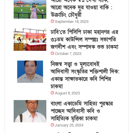
আরো অনেক স্বপ্ন দেখা বাকি,
আরো অনেক দূর যাওয়া বাকি :
উক্রাচিং চৌধুরী
September 18, 2023
ঢাবি’তে পিসিপি ঢাকা মহানগর এর
৩১তম কাউন্সিল সম্পন্নঃ সভাপতি
জগদীশ এবং সম্পাদক শুভ চাকমা
October 7, 2023
নিজস্ব সত্ত্বা ও মূল্যবোধই
আদিবাসী সংস্কৃতির শক্তিশালী দিক:
একান্ত সাক্ষাতকারে কবি শিশির
চাকমা
August 8, 2023
বাংলা একাডেমি সাহিত্য পুরস্কার
পাচ্ছেন আদিবাসী কবি ও
সাহিত্যিক মৃত্তিকা চাকমা
January 25, 2024