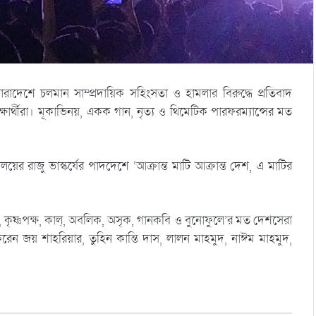
 সারাদেশে চলমান সাম্প্রদায়িক সহিংসতা ও হামলার বিরুদ্ধে প্রতিবাদ
ষার্থীরা। মূকাভিনয়, একক গান, নৃত্য ও থিমেটিক পারফরম্যান্সের মত
লয়ের রাজু ভাস্কর্যের পাদদেশে ‘আক্রান্ত মাটি আক্রান্ত দেশ, এ মাটির
ৃষ্ণপক্ষ, কাল্, অবলিক, অসৃক, গানকবি ও বুনোফুলে’র মত দেশসেরা
েন জয় শাহরিয়ার, তুহিন কান্তি দাস, লালন মাহমুদ, নাঈম মাহমুদ,