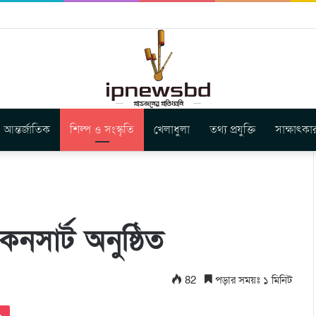
বুগার নতুন গান ‘Baljanggi’
আন্তর্জাতিক
শিল্প ও সংস্কৃতি
খেলাধুলা
তথ্য প্রযুক্তি
সাক্ষাৎকা
নসার্ট অনুষ্ঠিত
82
পড়ার সময়ঃ ১ মিনিট
Pocket