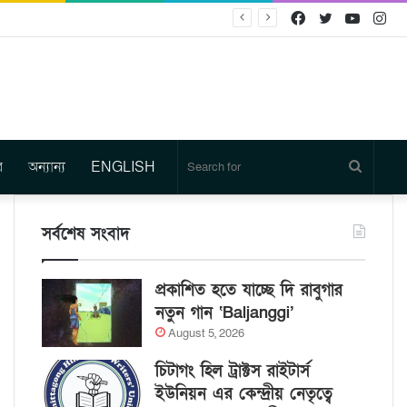
Facebook
Twitter
YouTu
In
র
অন্যান্য
ENGLISH
Search
for
সর্বশেষ সংবাদ
প্রকাশিত হতে যাচ্ছে দি রাবুগার
নতুন গান ‘Baljanggi’
August 5, 2026
চিটাগং হিল ট্রাক্টস রাইটার্স
ইউনিয়ন এর কেন্দ্রীয় নেতৃত্বে