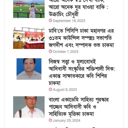
আরো অনেক স্বপ্ন দেখা বাকি,
আরো অনেক দূর যাওয়া বাকি :
উক্রাচিং চৌধুরী
September 18, 2023
ঢাবি’তে পিসিপি ঢাকা মহানগর এর
৩১তম কাউন্সিল সম্পন্নঃ সভাপতি
জগদীশ এবং সম্পাদক শুভ চাকমা
October 7, 2023
নিজস্ব সত্ত্বা ও মূল্যবোধই
আদিবাসী সংস্কৃতির শক্তিশালী দিক:
একান্ত সাক্ষাতকারে কবি শিশির
চাকমা
August 8, 2023
বাংলা একাডেমি সাহিত্য পুরস্কার
পাচ্ছেন আদিবাসী কবি ও
সাহিত্যিক মৃত্তিকা চাকমা
January 25, 2024