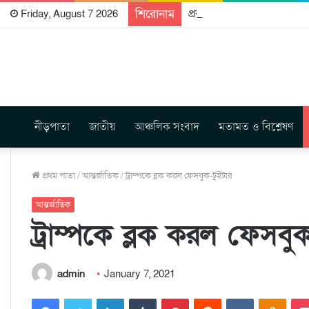
শিরোনাম
প্রকাশিত হতে যাচ্ছে দি রাবুগ
Friday, August 7 2026
নীড়পাতা
জাতীয়
আঞ্চলিক সংবাদ
মতামত ও বিশ্লেষণ
প্রথম পাতা
/
আন্তর্জাতিক
/
ট্রাম্পকে ব্লক করল ফেসবুক-টুইটার
আন্তর্জাতিক
ট্রাম্পকে ব্লক করল ফেসবুক
admin
January 7, 2021
Facebook
Twitter
LinkedIn
Tumblr
Pinterest
Reddit
VKontakte
Odnoklassniki