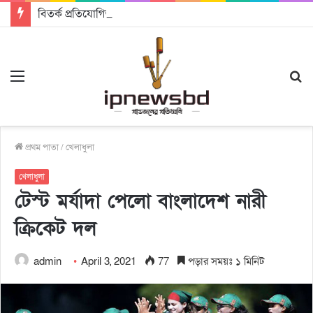
বিতর্ক প্রতিযোগিতায় চ্যাম্পিয়ন জাককানইবি, রানার্স আপ জিএসএফ
Menu
S
fo
প্রথম পাতা
/
খেলাধুলা
খেলাধুলা
টেস্ট মর্যাদা পেলো বাংলাদেশ নারী
ক্রিকেট দল
admin
April 3, 2021
77
পড়ার সময়ঃ ১ মিনিট