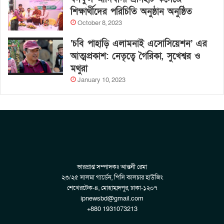
শিক্ষার্থীদের পরিচিতি অনুষ্ঠান অনুষ্ঠিত
October 8, 2023
‘চবি পাহাড়ি এলামনাই এসোসিয়েশন’ এর
আত্মপ্রকাশ: নেতৃত্বে গৈরিকা, সুখেশ্বর ও
মথুরা
January 10, 2023
ভারপ্রাপ্ত সম্পাদকঃ আন্তনী রেমা
২৩/২৫ সালমা গার্ডেন, পিসি কালচার হাউজিং
শেখেরটেক-৪, মোহাম্মদপুর, ঢাকা-১২০৭
ipnewsbd@gmail.com
+880 1931073213