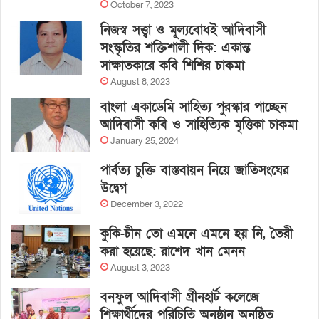
October 7, 2023
নিজস্ব সত্ত্বা ও মূল্যবোধই আদিবাসী
সংস্কৃতির শক্তিশালী দিক: একান্ত
সাক্ষাতকারে কবি শিশির চাকমা
August 8, 2023
বাংলা একাডেমি সাহিত্য পুরস্কার পাচ্ছেন
আদিবাসী কবি ও সাহিত্যিক মৃত্তিকা চাকমা
January 25, 2024
পার্বত্য চুক্তি বাস্তবায়ন নিয়ে জাতিসংঘের
উদ্বেগ
December 3, 2022
কুকি-চীন তো এমনে এমনে হয় নি, তৈরী
করা হয়েছে: রাশেদ খান মেনন
August 3, 2023
বনফুল আদিবাসী গ্রীনহার্ট কলেজে
শিক্ষার্থীদের পরিচিতি অনুষ্ঠান অনুষ্ঠিত