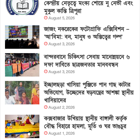
কেন্দ্রীয় নেতৃত্বে মংক্য শোয়ে নু নেভী এবং
মুকুল কান্তি ত্রিপুরা
August 5, 2026
জাজং নকরেকের ফটোগ্রাফি এক্সিবিশন –
‘আ’বিমা: বন, মানুষ ও অস্তিত্বের গল্প’
August 3, 2026
বান্দরবানে চিকিৎসা সেবায় মানোন্নয়নে ৬
দফা দাবিতে ছাত্রজনতার মানববন্ধন
August 3, 2026
ইচ্ছালছড়া খাসিয়া পুঞ্জিতে পান গাছ কাটার
অভিযোগ, উচ্ছেদের ষড়যন্ত্রের আশঙ্কা স্থানীয়
খাসিয়াদের
August 2, 2026
কক্সবাজার উখিয়ায় স্থানীয় বাঙ্গালী কর্তৃক
বৌদ্ধ বিহারে হামলা, মূর্তি ও ঘর ভাঙচুর
August 1, 2026