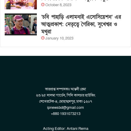
October 8, 2023
‘চবি পাহাড়ি এলামনাই এসোসিয়েশন’ এর
আত্মপ্রকাশ: নেতৃত্বে গৈরিকা, সুখেশ্বর ও
মথুরা
January 10, 2023
ভারপ্রাপ্ত সম্পাদকঃ আন্তনী রেমা
২৩/২৫ সালমা গার্ডেন, পিসি কালচার হাউজিং
শেখেরটেক-৪, মোহাম্মদপুর, ঢাকা-১২০৭
ipnewsbd@gmail.com
+880 1931073213
Acting Editor: Antani Rema