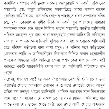
কমিটির সভাপতি রবীন্দ্রনাথ সরেন। জয়পুরহাট আদিবাসী পরিষদের
সভাপতি এড. বাবুল রবিদাসের সভাপতিত্বে আরো বক্তব্য রাখেন
কেন্দ্রিয় কমিটির সহ-সভাপতি যোগেন পাহান,সাধারণ সম্পাদক সবিন
চন্দ্র মুন্ডা, কোষাধ্যক্ষ সুধীর তীর্কি আদিবাসী যুব পরিষদের সাধারণ
সম্পাদক নরেন চ্ন্দ্র পাহান,দিলিপ পাহান সভাপতি জাতীয় আদিবাসী
পরিষদ মহাদেব পুর থানা শাখা,জয়পুরহাট জেলা আদিবাসী পরিষদের
সাধারণ সম্পাদক কমল মিনজী,সুজিত পাহান যুগ্ন আহবায়ক আদিবাসী
ছাত্র পরিষদ পত্নীতলা থানা শাখা প্রমুখ। এ ঘটনার সঙ্গে জড়িতদের
গ্রেফতার, শাস্তি ও আদিবাসীদের নিরাপত্তা নিশ্চিত করার প্রয়োজনীয়
পদক্ষেপ গ্রহণের দাবি জানিয়ে জেলা প্রশাসকের মাধ্যমে প্রধানমন্ত্রী
বরাবরে একটি স্মারকলিপি প্রদান করা হয় আদিবাসী পরিষদের পক্ষ
থেকে।
উল্লেখ্য, গত ২৭ অক্টোবর সদর উপজেলার দোগাছী ইউনিয়নের ৬নং
ওয়ার্ডের মেম্বার আফজাল হোসেন ও ৩ নম্বর ওয়ার্ডের মেম্বর আব্দুল
মতিন চক ঈশ্বপুর গ্রামের আদিবাসী গোবিন্দ পাহানের সঙ্গে বিবাদমান
জমি নিয়ে শালিসের নামে সকাল ১০টার সময় স্থানিয় একটি মাদ্রাসায়
যেতে বলা হয়। তাদের যেতে দেরী হলে ওমর আলী, মেম্বার আফজাল