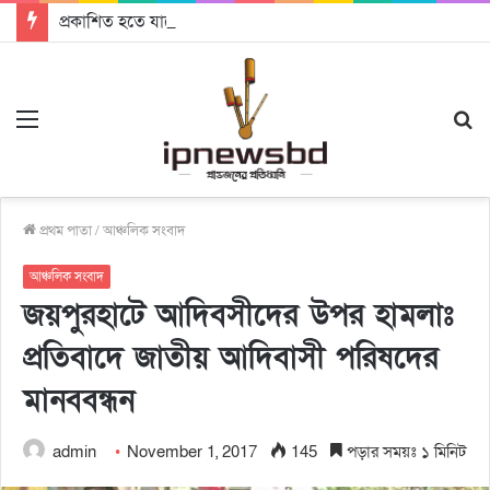
প্রকাশিত হতে যাচ্ছে দি রাবুগার নতুন গান ‘Baljanggi’
Menu
S
fo
প্রথম পাতা
/
আঞ্চলিক সংবাদ
আঞ্চলিক সংবাদ
জয়পুরহাটে আদিবসীদের উপর হামলাঃ
প্রতিবাদে জাতীয় আদিবাসী পরিষদের
মানববন্ধন
admin
November 1, 2017
145
পড়ার সময়ঃ ১ মিনিট