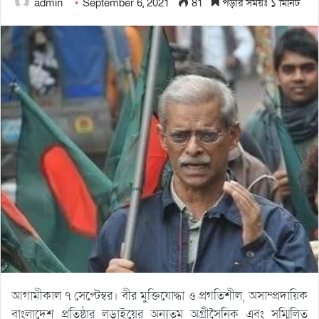
admin
September 6, 2021
81
পড়ার সময়ঃ ১ মিনিট
আগামীকাল ৭ সেপ্টেম্বর। বীর মুক্তিযোদ্ধা ও প্রগতিশীল, অসাম্প্রদায়িক
বাংলাদেশ প্রতিষ্ঠার লড়াইয়ের অন্যতম অগ্রীসৈনিক এবং সম্মিলিত