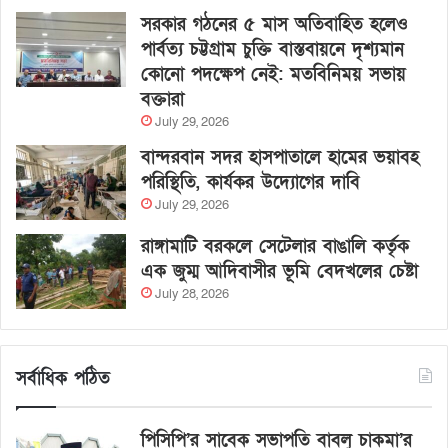
সরকার গঠনের ৫ মাস অতিবাহিত হলেও
পার্বত্য চট্টগ্রাম চুক্তি বাস্তবায়নে দৃশ্যমান
কোনো পদক্ষেপ নেই: মতবিনিময় সভায়
বক্তারা
July 29, 2026
বান্দরবান সদর হাসপাতালে হামের ভয়াবহ
পরিস্থিতি, কার্যকর উদ্যোগের দাবি
July 29, 2026
রাঙ্গামাটি বরকলে সেটেলার বাঙালি কর্তৃক
এক জুম্ম আদিবাসীর ভূমি বেদখলের চেষ্টা
July 28, 2026
সর্বাধিক পঠিত
পিসিপি’র সাবেক সভাপতি বাবলু চাকমা’র