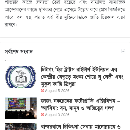
প্রতিষ্ঠার কাজে দৈন্যতা তৈরী হয়েছে এবং সম্মিলিত সামাজিক
আন্দোলনের কাজে স্থবিরতা নেমে এসেছে উল্লেখ করে প্রেস বিজ্ঞপ্তিতে
আরো বলা হয়, প্রয়াত এই বীর মুক্তিযোদ্ধাকে জাতি চিরকাল স্মরণ
রাখবে।
সর্বশেষ সংবাদ
চিটাগং হিল ট্রাক্টস রাইটার্স ইউনিয়ন এর
কেন্দ্রীয় নেতৃত্বে মংক্য শোয়ে নু নেভী এবং
মুকুল কান্তি ত্রিপুরা
August 5, 2026
জাজং নকরেকের ফটোগ্রাফি এক্সিবিশন –
‘আ’বিমা: বন, মানুষ ও অস্তিত্বের গল্প’
August 3, 2026
বান্দরবানে চিকিৎসা সেবায় মানোন্নয়নে ৬