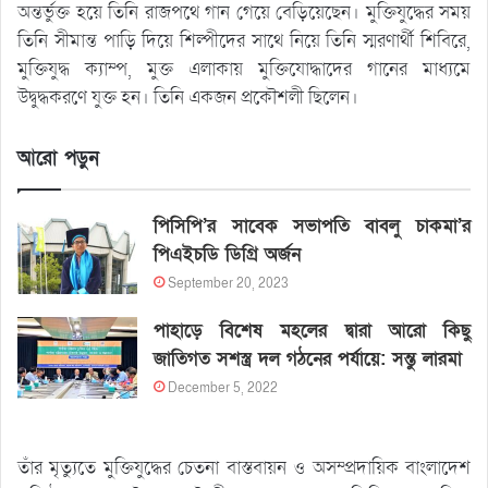
অন্তর্ভুক্ত হয়ে তিনি রাজপথে গান গেয়ে বেড়িয়েছেন। মুক্তিযুদ্ধের সময়
তিনি সীমান্ত পাড়ি দিয়ে শিল্পীদের সাথে নিয়ে তিনি স্মরণার্থী শিবিরে,
মুক্তিযুদ্ধ ক্যাম্প, মুক্ত এলাকায় মুক্তিযোদ্ধাদের গানের মাধ্যমে
উদ্বুদ্ধকরণে যুক্ত হন। তিনি একজন প্রকৌশলী ছিলেন।
আরো পড়ুন
পিসিপি’র সাবেক সভাপতি বাবলু চাকমা’র
পিএইচডি ডিগ্রি অর্জন
September 20, 2023
পাহাড়ে বিশেষ মহলের দ্বারা আরো কিছু
জাতিগত সশস্ত্র দল গঠনের পর্যায়ে: সন্তু লারমা
December 5, 2022
তাঁর মৃত্যুতে মুক্তিযুদ্ধের চেতনা বাস্তবায়ন ও অসম্প্রদায়িক বাংলাদেশ