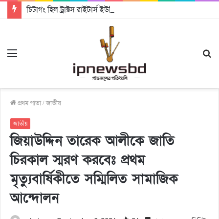
চিটাগং হিল ট্রাক্টস রাইটার্স ইউনিয়ন এর কেন্দ্রীয় নেতৃত্বে মংক্য শোয়ে নু নেভী এবং মুকুল কান্তি ত্রিপুরা
Menu
S
fo
প্রথম পাতা
/
জাতীয়
জাতীয়
জিয়াউদ্দিন তারেক আলীকে জাতি
চিরকাল স্মরণ করবেঃ প্রথম
মৃত্যুবার্ষিকীতে সম্মিলিত সামাজিক
আন্দোলন