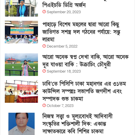
পিএইচডি ডিগ্রি অর্জন
September 20, 2023
পাহাড়ে বিশেষ মহলের দ্বারা আরো কিছু
জাতিগত সশস্ত্র দল গঠনের পর্যায়ে: সন্তু
লারমা
December 5, 2022
আরো অনেক স্বপ্ন দেখা বাকি, আরো অনেক
দূর যাওয়া বাকি : উক্রাচিং চৌধুরী
September 18, 2023
ঢাবি’তে পিসিপি ঢাকা মহানগর এর ৩১তম
কাউন্সিল সম্পন্নঃ সভাপতি জগদীশ এবং
সম্পাদক শুভ চাকমা
October 7, 2023
নিজস্ব সত্ত্বা ও মূল্যবোধই আদিবাসী
সংস্কৃতির শক্তিশালী দিক: একান্ত
সাক্ষাতকারে কবি শিশির চাকমা