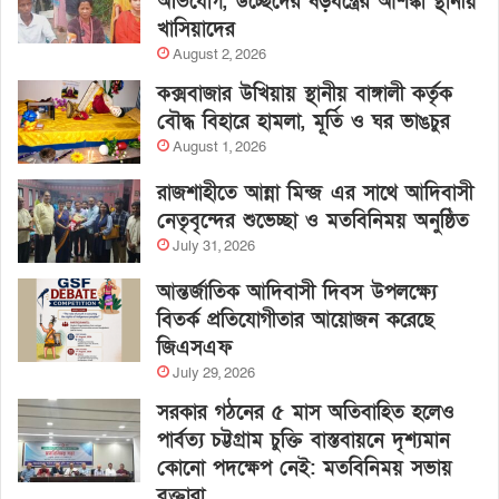
অভিযোগ, উচ্ছেদের ষড়যন্ত্রের আশঙ্কা স্থানীয়
খাসিয়াদের
August 2, 2026
কক্সবাজার উখিয়ায় স্থানীয় বাঙ্গালী কর্তৃক
বৌদ্ধ বিহারে হামলা, মূর্তি ও ঘর ভাঙচুর
August 1, 2026
রাজশাহীতে আন্না মিন্জ এর সাথে আদিবাসী
নেতৃবৃন্দের শুভেচ্ছা ও মতবিনিময় অনুষ্ঠিত
July 31, 2026
আন্তর্জাতিক আদিবাসী দিবস উপলক্ষ্যে
বিতর্ক প্রতিযোগীতার আয়োজন করেছে
জিএসএফ
July 29, 2026
সরকার গঠনের ৫ মাস অতিবাহিত হলেও
পার্বত্য চট্টগ্রাম চুক্তি বাস্তবায়নে দৃশ্যমান
কোনো পদক্ষেপ নেই: মতবিনিময় সভায়
বক্তারা