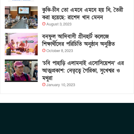
কুকি-চীন তো এমনে এমনে হয় নি, তৈরী
করা হয়েছে: রাশেদ খান মেনন
August 3, 2023
বনফুল আদিবাসী গ্রীনহার্ট কলেজে
শিক্ষার্থীদের পরিচিতি অনুষ্ঠান অনুষ্ঠিত
October 8, 2023
‘চবি পাহাড়ি এলামনাই এসোসিয়েশন’ এর
আত্মপ্রকাশ: নেতৃত্বে গৈরিকা, সুখেশ্বর ও
মথুরা
January 10, 2023