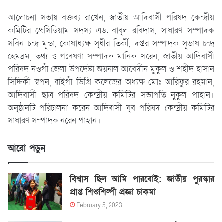
আলোচনা সভায় বক্তব্য রাখেন, জাতীয় আদিবাসী পরিষদ কেন্দ্রীয়
কমিটির প্রেসিডিয়াম সদস্য এড. বাবুল রবিদাস, সাধারণ সম্পাদক
সবিন চন্দ্র মূন্ডা, কোষাধ্যক্ষ সুধীর তির্কী, দপ্তর সম্পাদক সূভাষ চন্দ্র
হেমব্রম, তথ্য ও গবেষণা সম্পাদক মানিক সরেন, জাতীয় আদিবাসী
পরিষদ নওগাঁ জেলা উপদেষ্টা জয়নাল আবেদীন মুকুল ও শহীদ হাসান
সিদ্দিকী স্বপন, রাইগাঁ ডিগ্রি কলেজের অধ্যক্ষ মোঃ আরিফুর রহমান,
আদিবাসী ছাত্র পরিষদ কেন্দ্রীয় কমিটির সভাপতি নুকুল পাহান।
অনুষ্ঠানটি পরিচালনা করেন আদিবাসী যুব পরিষদ কেন্দ্রীয় কমিটির
সাধারণ সম্পাদক নরেন পাহান।
আরো পড়ুন
বিশ্বাস ছিল আমি পারবোই: জাতীয় পুরস্কার
প্রাপ্ত শিশুশিল্পী প্রজ্ঞা চাকমা
February 5, 2023