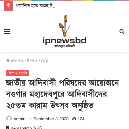
প্রকাশিত হতে যাচ্ছে দি রাবুগার নতুন গান ‘Baljanggi’
Menu
S
fo
প্রথম পাতা
/
শিল্প ও সংস্কৃতি
শিল্প ও সংস্কৃতি
জাতীয় আদিবাসী পরিষদের আয়োজনে
নওগাঁর মহাদেবপুরে আদিবাসীদের
২৫তম কারাম উৎসব অনুষ্ঠিত
admin
September 3, 2020
124
পড়ার সময়ঃ ১ মিনিট