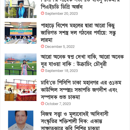
পিএইচডি ডিগ্রি অর্জন
September 20, 2023
পাহাড়ে বিশেষ মহলের দ্বারা আরো কিছু
জাতিগত সশস্ত্র দল গঠনের পর্যায়ে: সন্তু
লারমা
December 5, 2022
আরো অনেক স্বপ্ন দেখা বাকি, আরো অনেক
দূর যাওয়া বাকি : উক্রাচিং চৌধুরী
September 18, 2023
ঢাবি’তে পিসিপি ঢাকা মহানগর এর ৩১তম
কাউন্সিল সম্পন্নঃ সভাপতি জগদীশ এবং
সম্পাদক শুভ চাকমা
October 7, 2023
নিজস্ব সত্ত্বা ও মূল্যবোধই আদিবাসী
সংস্কৃতির শক্তিশালী দিক: একান্ত
সাক্ষাতকারে কবি শিশির চাকমা