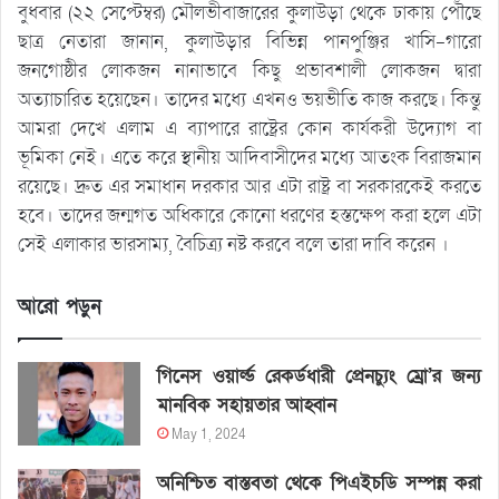
বুধবার (২২ সেপ্টেম্বর) মৌলভীবাজারের কুলাউড়া থেকে ঢাকায় পৌঁছে
ছাত্র নেতারা জানান, কুলাউড়ার বিভিন্ন পানপুঞ্জির খাসি-গারো
জনগোষ্ঠীর লোকজন নানাভাবে কিছু প্রভাবশালী লোকজন দ্বারা
অত্যাচারিত হয়েছেন। তাদের মধ্যে এখনও ভয়ভীতি কাজ করছে। কিন্তু
আমরা দেখে এলাম এ ব্যাপারে রাষ্ট্রের কোন কার্যকরী উদ্যোগ বা
ভূমিকা নেই। এতে করে স্থানীয় আদিবাসীদের মধ্যে আতংক বিরাজমান
রয়েছে। দ্রুত এর সমাধান দরকার আর এটা রাষ্ট্র বা সরকারকেই করতে
হবে। তাদের জন্মগত অধিকারে কোনো ধরণের হস্তক্ষেপ করা হলে এটা
সেই এলাকার ভারসাম্য, বৈচিত্র্য নষ্ট করবে বলে তারা দাবি করেন ।
আরো পড়ুন
গিনেস ওয়ার্ল্ড রেকর্ডধারী প্রেনচ্যুং ম্রো’র জন্য
মানবিক সহায়তার আহ্বান
May 1, 2024
অনিশ্চিত বাস্তবতা থেকে পিএইচডি সম্পন্ন করা