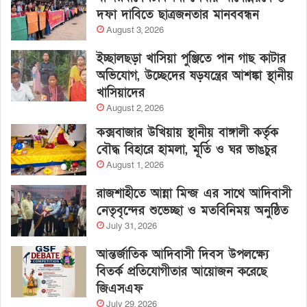
দফা দাবিতে ছাত্রজনতার মানববন্ধন
August 3, 2026
ইচ্ছালছড়া খাসিয়া পুঞ্জিতে পান গাছ কাটার
অভিযোগ, উচ্ছেদের ষড়যন্ত্রের আশঙ্কা স্থানীয়
খাসিয়াদের
August 2, 2026
কক্সবাজার উখিয়ায় স্থানীয় বাঙ্গালী কর্তৃক
বৌদ্ধ বিহারে হামলা, মূর্তি ও ঘর ভাঙচুর
August 1, 2026
রাজশাহীতে আন্না মিন্জ এর সাথে আদিবাসী
নেতৃবৃন্দের শুভেচ্ছা ও মতবিনিময় অনুষ্ঠিত
July 31, 2026
আন্তর্জাতিক আদিবাসী দিবস উপলক্ষ্যে
বিতর্ক প্রতিযোগীতার আয়োজন করেছে
জিএসএফ
July 29, 2026