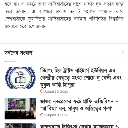
হবে না। এ সময়ে তারা আদিবাসীদের পাশে থাকার দৃঢ় প্রত্যয় ব্যক্ত
করে জানান, এ ব্যাপারে ঢাকায় একটি সংবাদ সম্মেলন করে
দেশবাসীকে কুলাউড়ার আদিবাসীদের বর্তমান পরিস্থিতির বিস্তারিত
জানানো হবে বলে জানান।
সর্বশেষ সংবাদ
চিটাগং হিল ট্রাক্টস রাইটার্স ইউনিয়ন এর
কেন্দ্রীয় নেতৃত্বে মংক্য শোয়ে নু নেভী এবং
মুকুল কান্তি ত্রিপুরা
August 5, 2026
জাজং নকরেকের ফটোগ্রাফি এক্সিবিশন –
‘আ’বিমা: বন, মানুষ ও অস্তিত্বের গল্প’
August 3, 2026
বান্দরবানে চিকিৎসা সেবায় মানোন্নয়নে ৬