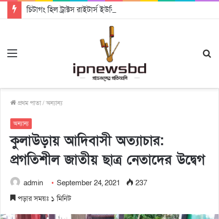
চিটাগং হিল ট্রাক্টস রাইটার্স ইউনিয়ন এর কেন্দ্রীয় নেতৃত্বে মংক্য শোয়ে নু নেভী এবং মুকুল কান্তি ত্রিপুরা
Menu
S
fo
প্রথম পাতা
/
অন্যান্য
অন্যান্য
কুলাউড়ায় আদিবাসী অত্যাচার:
প্রগতিশীল জাতীয় ছাত্র নেতাদের উদ্বেগ
admin
September 24, 2021
237
পড়ার সময়ঃ ১ মিনিট