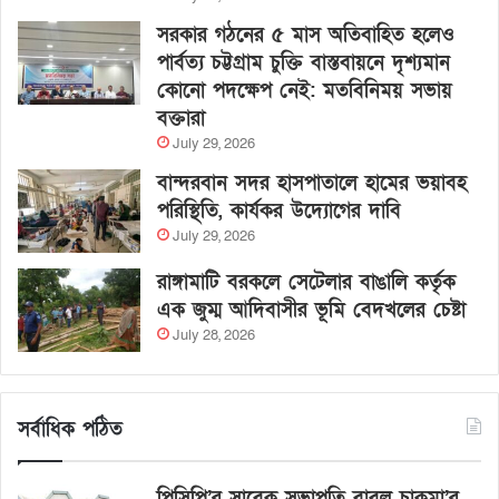
সরকার গঠনের ৫ মাস অতিবাহিত হলেও
পার্বত্য চট্টগ্রাম চুক্তি বাস্তবায়নে দৃশ্যমান
কোনো পদক্ষেপ নেই: মতবিনিময় সভায়
বক্তারা
July 29, 2026
বান্দরবান সদর হাসপাতালে হামের ভয়াবহ
পরিস্থিতি, কার্যকর উদ্যোগের দাবি
July 29, 2026
রাঙ্গামাটি বরকলে সেটেলার বাঙালি কর্তৃক
এক জুম্ম আদিবাসীর ভূমি বেদখলের চেষ্টা
July 28, 2026
সর্বাধিক পঠিত
পিসিপি’র সাবেক সভাপতি বাবলু চাকমা’র