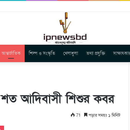
ষদের সংবাদ সম্মেলন: সাংবিধানিক স্বীকৃতি, পৃথক মন্ত্রণালয় ও ভূমি কমিশন গ
আন্তর্জাতিক
শিল্প ও সংস্কৃতি
খেলাধুলা
তথ্য প্রযুক্তি
সাক্ষাৎকা
ল শত আদিবাসী শিশুর কবর
71
পড়ার সময়ঃ ১ মিনিট
Pocket