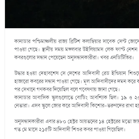
কানাডার পশ্চিমাঞ্চলীয় রাজ্য ব্রিটিশ কলাম্বিয়ার সাবেক সেন্ট জো
পাওয়া গেছে। স্থানীয় সময় মঙ্গলবার উইলিয়ামস লেক ফাস্ট নেশন 
কবরগুলোর সন্ধান পেয়েছেন অনুসন্ধানকারীরা। খবর এনডিটিভির।
উদ্ধার হওয়া দেহাবশেষ সে দেশের আদিবাসী রেড ইন্ডিয়ান শিশ
হাজারো কবরের সন্ধান পাওয়া গেছে। মূল আদিবাসীদের দমন করে কা
পর সেখানে গণকবর দিয়েছিল বলে গবেষণায় জানা গেছে।
কানাডার আবাসিক স্কুলগুলোতে বোর্ডিং আবশ্যিক ছিল। ১৯ ও ২০ 
নেতারা। এসব স্কুলে জোর করে আদিবাসী কিশোর-তরুণদের রাখা 
অনুসন্ধানকারীরা এবার ৪৮০ হেক্টর আয়তনের ১৪ হেক্টরের মতো 
গত মে মাসে ২১৫টি আদিবাসী শিশুর কবর পাওয়া গিয়েছিল।