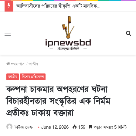
আদিবাসীদের পরিচয়ের স্বীকৃতি একটি মানবিক রাষ্ট্র গঠনে সহায়ক হবে: চট্টগ্রামে আদিবাসী দিবসে অধ্যাপক ড. রাহমান নাসির উদ্দিন
Menu
S
fo
প্রথম পাতা
/
জাতীয়
জাতীয়
বিশেষ প্রতিবেদন
কল্পনা চাকমার অপহরণের ঘটনা
বিচারহীনতার সংস্কৃতির এক নির্মম
প্রতীকঃ ঢাকায় বক্তারা
নিউজ ডেস্ক
June 12, 2026
159
পড়ার সময়ঃ 5 মিনিট