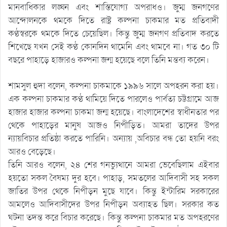
মানবাধিকার লঙ্ঘন এবং শাস্তিযোগ্য অপরাধও। জুম্ম জনগণের
আন্দোলনকে থমকে দিতে রাষ্ট্র কল্পনা চাকমার মত প্রতিবাদী
কণ্ঠস্বরকে থমকে দিতে চেয়েছিল। কিন্তু জুম্ম জনগণ প্রতিবাদ করতে
শিখেছে যখন সেই কণ্ঠ কোনদিন থামেনি এবং থামবে না। গত ৩০ টি
বছরে পাহাড়ে হাজারও কল্পনা জন্ম হয়েছে বলে তিনি মন্তব্য করেন।
শামসুল হুদা বলেন, কল্পনা চাকমাকে ১৯৯৬ সালে অপহরন করা হয়।
এক কল্পনা চাকমার কণ্ঠ থামিয়ে দিতে পারলেও পার্বত্য চট্টগ্রামে আজ
হাজার হাজার কল্পনা চাকমা জন্ম হয়েছে। বাংলাদেশের স্বাধীনতার পর
থেকে পাহাড়ের মানুষ আজও নিপীড়িত। আমরা তাদের উপর
ন্যায়বিচার প্রতিষ্ঠা করতে পারিনি। অন্যায় ,অবিচার বন্ধ তো হয়নি বরং
আরও বেড়েছে।
তিনি আরও বলেন, ২৪ শের গনভ্যুথানে আমরা ভেবেছিলাম এইবার
হয়তো সকল বৈষম্য দুর হবে। পাহাড়, সমতলের আদিবাসী সহ সকল
জাতির উপর থেকে নিপীড়ন মুছে যাবে। কিন্তু ইন্টারিম সরকারের
আমলেও আদিবাসীদের উপর নিপীড়ন অব্যাহত ছিল। সরকার কত
ঘটনা তদন্ত করে বিচার করেছে। কিন্তু কল্পনা চাকমার মত অপহরণের