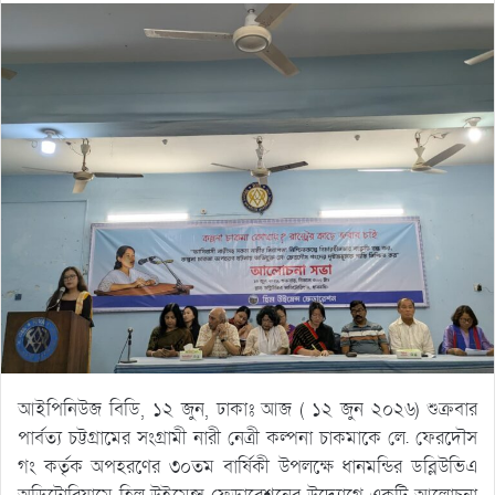
আইপিনিউজ বিডি, ১২ জুন, ঢাকাঃ আজ ( ১২ জুন ২০২৬) শুক্রবার
পার্বত্য চট্টগ্রামের সংগ্রামী নারী নেত্রী কল্পনা চাকমাকে লে. ফেরদৌস
গং কর্তৃক অপহরণের ৩০তম বার্ষিকী উপলক্ষে ধানমন্ডির ডব্লিউভিএ