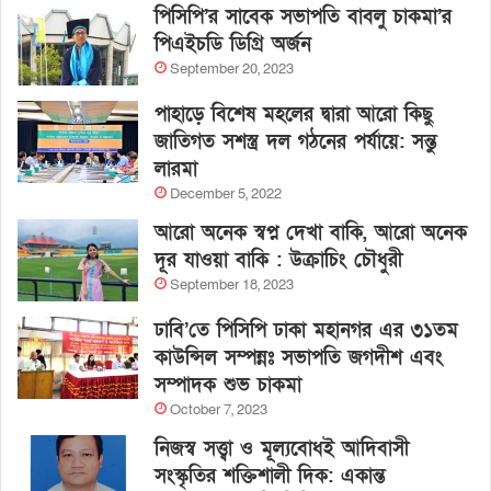
পিসিপি’র সাবেক সভাপতি বাবলু চাকমা’র
পিএইচডি ডিগ্রি অর্জন
September 20, 2023
পাহাড়ে বিশেষ মহলের দ্বারা আরো কিছু
জাতিগত সশস্ত্র দল গঠনের পর্যায়ে: সন্তু
লারমা
December 5, 2022
আরো অনেক স্বপ্ন দেখা বাকি, আরো অনেক
দূর যাওয়া বাকি : উক্রাচিং চৌধুরী
September 18, 2023
ঢাবি’তে পিসিপি ঢাকা মহানগর এর ৩১তম
কাউন্সিল সম্পন্নঃ সভাপতি জগদীশ এবং
সম্পাদক শুভ চাকমা
October 7, 2023
নিজস্ব সত্ত্বা ও মূল্যবোধই আদিবাসী
সংস্কৃতির শক্তিশালী দিক: একান্ত