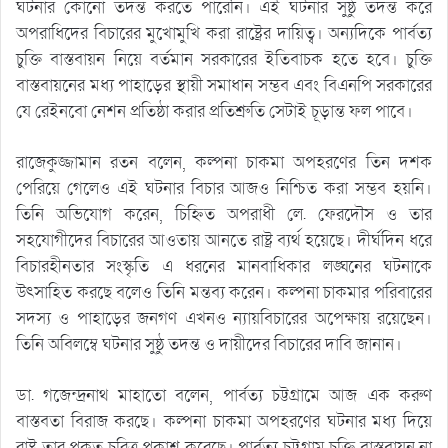
ঘটনার কোনো তদন্ত করতে পারেনি। এই ঘটনার সুষ্ঠু তদন্ত করে
অপরাধিদের বিচারের মুখোমুখি করা রাষ্ট্রের দায়িত্ব। অন্যদিকে পার্বত্য
চুক্তি বাস্তবায়ন নিয়ে বর্তমান সরকারের ইতিবাচক হতে হবে। চুক্তি
বাস্তবায়নের মধ্য পাহাড়ের স্থায়ী সমাধান সম্ভব এবং বিএনপি সরকারের
যে রেইনবো নেশন প্রতিষ্ঠা করার প্রতিশ্রুতি সেটাই চূড়ান্ত ফল পাবে।
রাজেকুজ্জামান রতন বলেন, কল্পনা চাকমা অপহরণের তিন দশক
পেরিয়ে গেলেও এই ঘটনার বিচার আজও নিশ্চিত করা সম্ভব হয়নি।
তিনি অভিযোগ করেন, চিহ্নিত অপরাধী লে. ফেরদৌস ও তার
সহযোগীদের বিচারের আওতায় আনতে রাষ্ট্র ব্যর্থ হয়েছে। দীর্ঘদিন ধরে
বিচারহীনতার সংস্কৃতি এ ধরনের মানবাধিকার লঙ্ঘনের ঘটনাকে
উৎসাহিত করছে বলেও তিনি মন্তব্য করেন। কল্পনা চাকমার পরিবারের
সদস্য ও পাহাড়ের জনগণ এখনও ন্যায়বিচারের অপেক্ষায় রয়েছেন।
তিনি অবিলম্বে ঘটনার সুষ্ঠু তদন্ত ও দায়ীদের বিচারের দাবি জানান।
ডা. গজেন্দ্রনাথ মাহাতো বলেন, পার্বত্য চট্টগ্রামে আজ এক করুণ
বাস্তবতা বিরাজ করছে। কল্পনা চাকমা অপহরণের ঘটনার মধ্য দিয়ে
রাষ্ট্র তার প্রকৃত চরিত্র প্রকাশ করেছে। পার্বত্য চট্টগ্রাম চুক্তি বাস্তবায়ন না