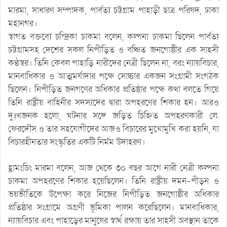
মারমা, সাধারণ সম্পাদক, পার্বত্য চট্টগ্রাম পাহাড়ী ছাত্র পরিষদ, ঢাকা
মহানগর।
স্বাগত বক্তব্যে চন্দ্রিকা চাকমা বলেন, কল্পনা চাকমা ছিলেন পার্বত্য
চট্টগ্রামসহ দেশের সকল নিপীড়িত ও বঞ্চিত জনগোষ্ঠীর এক সাহসী
কণ্ঠস্বর। তিনি কেবল পাহাড়ি নারীদের নেত্রী ছিলেন না, বরং ন্যায়বিচার,
মানবাধিকার ও আত্মমর্যাদার পক্ষে সোচ্চার একজন সংগ্রামী সংগঠক
ছিলেন। নিপীড়িত জনগণের অধিকার প্রতিষ্ঠার পক্ষে কথা বলতে গিয়ে
তিনি রাষ্ট্রীয় বাহিনীর সদস্যদের দ্বারা অপহরণের শিকার হন। আরও
দুঃখজনক হলো, ঘটনার সঙ্গে জড়িত চিহ্নিত অপহরণকারী লে.
ফেরদৌস ও তার সহযোগীদের আজও বিচারের মুখোমুখি করা হয়নি, যা
বিচারহীনতার সংস্কৃতির একটি নির্মম উদাহরণ।
হ্লামংচিং মারমা বলেন, আজ থেকে ৩০ বছর আগে নারী নেত্রী কল্পনা
চাকমা অপহরণের শিকার হয়েছিলেন। তিনি রাষ্ট্রীয় দমন-পীড়ন ও
ভয়ভীতিকে উপেক্ষা করে নিজের নিপীড়িত জনগোষ্ঠীর অধিকার
প্রতিষ্ঠার সংগ্রামে অগ্রণী ভূমিকা পালন করেছিলেন। মানবাধিকার,
ন্যায়বিচার এবং পাহাড়ের মানুষের স্বার্থ রক্ষায় তার সাহসী অবস্থান তাকে