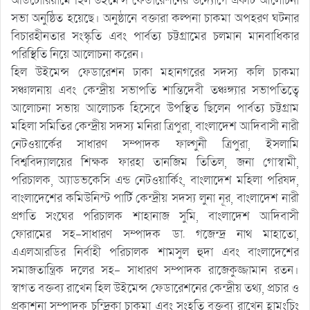
অডিটোরিয়ামে হিল উইমেন্স ফেডারেশনের উদ্যোগে একটি আলোচনা
সভা অনুষ্ঠিত হয়েছে। অনুষ্ঠানে বক্তারা কল্পনা চাকমা অপহরণ ঘটনার
বিচারহীনতার সংস্কৃতি এবং পার্বত্য চট্টগ্রামের চলমান মানবাধিকার
পরিস্থিতি নিয়ে আলোচনা করেন।
হিল উইমেন্স ফেডারেশন ঢাকা মহানগরের সদস্য কলি চাকমা
সঞ্চালনায় এবং কেন্দ্রীয় সভাপতি শান্তিদেবী তঞ্চঙ্গ্যার সভাপতিত্বে
আলোচনা সভায় আলোচক হিসেবে উপস্থিত ছিলেন পার্বত্য চট্টগ্রাম
মহিলা সমিতির কেন্দ্রীয় সদস্য মনিরা ত্রিপুরা, বাংলাদেশ আদিবাসী নারী
নেটওয়ার্কের সাধারণ সম্পাদক ফাল্গুনী ত্রিপুরা, ইসলামি
বিশ্ববিদ্যালয়ের শিক্ষক ফারহা তানজিম তিতিল, জনা গোস্বামী,
পরিচালক, অ্যাডভকেসি এন্ড নেটওয়ার্কিং, বাংলাদেশ মহিলা পরিষদ,
বাংলাদেশের কমিউনিস্ট পার্টি কেন্দ্রীয় সদস্য লুনা নূর, বাংলাদেশ নারী
প্রগতি সংঘের পরিচালক শাহানাজ সুমি, বাংলাদেশ আদিবাসী
ফোরামের সহ-সাধারণ সম্পাদক ডা. গজেন্দ্র নাথ মাহাতো,
এএলআরডির নির্বাহী পরিচালক শামসুল হুদা এবং বাংলাদেশের
সমাজতান্ত্রিক দলের সহ- সাধারণ সম্পাদক রাজেকুজ্জামান রতন।
স্বাগত বক্তব্য রাখেন হিল উইমেন্স ফেডারেশনের কেন্দ্রীয় তথ্য, প্রচার ও
প্রকাশনা সম্পাদক চন্দ্রিকা চাকমা এবং সংহতি বক্তব্য রাখেন হ্লামংচিং