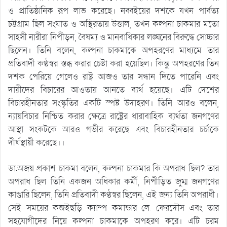
ও প্রাতিষ্ঠানিক রূপ লাভ করেছে। নব্বইয়ের দশকে যখন পার্বত্য
চট্টগ্রাম ছিল সংঘাত ও অস্থিরতায় উত্তাল, তখন কল্পনা চাকমার মতো
সাহসী নারীরা নিপীড়ন, বৈষম্য ও মানবাধিকার লঙ্ঘনের বিরুদ্ধে সোচ্চার
ছিলেন। তিনি বলেন, কল্পনা চাকমাকে অপহরণের মাধ্যমে তার
প্রতিবাদী কণ্ঠস্বর স্তব্ধ করার চেষ্টা করা হয়েছিল। কিন্তু অপহরণের তিন
দশক পেরিয়ে গেলেও রাষ্ট্র আজও তার সন্ধান দিতে পারেনি এবং
দায়ীদের বিচারের আওতায় আনতে ব্যর্থ হয়েছে। এটি দেশের
বিচারহীনতার সংস্কৃতির একটি স্পষ্ট উদাহরণ। তিনি আরও বলেন,
ন্যায়বিচার নিশ্চিত করার ক্ষেত্রে রাষ্ট্রের ধারাবাহিক ব্যর্থতা জনগণের
আস্থা সংকটকে আরও গভীর করেছে এবং বিচারহীনতার চর্চাকে
দীর্ঘস্থায়ী করেছে।।
ডা.অজয় প্রকাশ চাকমা বলেন, কল্পনা চাকমার কি অপরাধ ছিল? তার
অপরাধ ছিল তিনি একজন অধিকার কর্মী, নিপীড়িত জুম্ম জনগণের
কাণ্ডারি ছিলেন, তিনি প্রতিবাদী কণ্ঠস্বর ছিলেন, এই জন্য তিনি অপরাধী।
সেই সময়ের কজইছড়ি ক্যাম্প কমান্ডার লে. ফেরদৌস এবং তার
সহযোগীদের নিয়ে কল্পনা চাকমাকে অপহরণ করে। এটি চরম