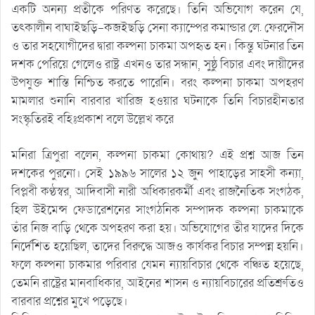
একটি অনন্য প্রতীকে পরিণত করেছে। তিনি অভিযোগ করেন যে,
তৎকালীন বাঘাইছড়ি-কজইছড়ি সেনা ক্যাম্পের কমান্ডার লে. ফেরদৌস
ও তার সহযোগীদের দ্বারা কল্পনা চাকমা অপহৃত হন। কিন্তু ঘটনার তিন
দশক পেরিয়ে গেলেও রাষ্ট্র এখনও তার সন্ধান, সুষ্ঠু বিচার এবং দায়ীদের
উপযুক্ত শাস্তি নিশ্চিত করতে পারেনি। বরং কল্পনা চাকমা অপহরণ
মামলার শুনানি বারবার খারিজ হওয়ার ঘটনাকে তিনি বিচারহীনতার
সংস্কৃতিরই বহিঃপ্রকাশ বলে উল্লেখ করে
মনিরা ত্রিপুরা বলেন, কল্পনা চাকমা কোথায়? এই প্রশ্ন আজ তিন
দশকের পুরনো। সেই ১৯৯৬ সালের ১২ জুন পাহাড়ের সাহসী কন্যা,
বিপ্লবী কণ্ঠস্বর, আদিবাসী নারী অধিকারকর্মী এবং রাজনৈতিক সংগঠক,
হিল উইমেন্স ফেডারেশনের সাংগঠনিক সম্পাদক কল্পনা চাকমাকে
তাঁর নিজ বাড়ি থেকে অপহরণ করা হয়। অভিযোগের তীর যাদের দিকে
নির্দেশিত হয়েছিল, তাদের বিরুদ্ধে আজও কার্যকর বিচার সম্পন্ন হয়নি।
ফলে কল্পনা চাকমার পরিবার যেমন ন্যায়বিচার থেকে বঞ্চিত হয়েছে,
তেমনি রাষ্ট্রের মানবাধিকার, আইনের শাসন ও ন্যায়বিচারের প্রতিশ্রুতিও
বারবার প্রশ্নের মুখে পড়েছে।