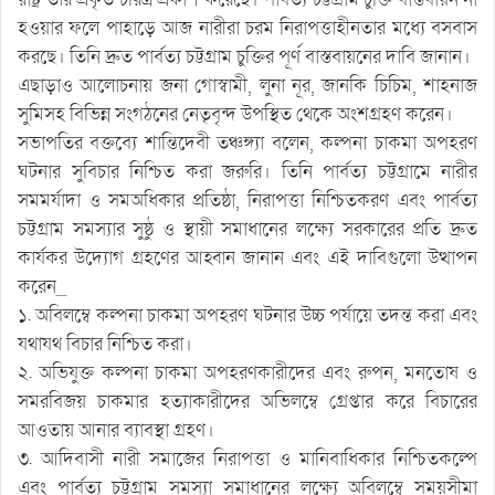
হওয়ার ফলে পাহাড়ে আজ নারীরা চরম নিরাপত্তাহীনতার মধ্যে বসবাস
করছে। তিনি দ্রুত পার্বত্য চট্টগ্রাম চুক্তির পূর্ণ বাস্তবায়নের দাবি জানান।
এছাড়াও আলোচনায় জনা গোস্বামী, লুনা নূর, জানকি চিচিম, শাহনাজ
সুমিসহ বিভিন্ন সংগঠনের নেতৃবৃন্দ উপস্থিত থেকে অংশগ্রহণ করেন।
সভাপতির বক্তব্যে শান্তিদেবী তঞ্চঙ্গ্যা বলেন, কল্পনা চাকমা অপহরণ
ঘটনার সুবিচার নিশ্চিত করা জরুরি। তিনি পার্বত্য চট্টগ্রামে নারীর
সমমর্যাদা ও সমঅধিকার প্রতিষ্ঠা, নিরাপত্তা নিশ্চিতকরণ এবং পার্বত্য
চট্টগ্রাম সমস্যার সুষ্ঠু ও স্থায়ী সমাধানের লক্ষ্যে সরকারের প্রতি দ্রুত
কার্যকর উদ্যোগ গ্রহণের আহ্বান জানান এবং এই দাবিগুলো উত্থাপন
করেন_
১. অবিলম্বে কল্পনা চাকমা অপহরণ ঘটনার উচ্চ পর্যায়ে তদন্ত করা এবং
যথাযথ বিচার নিশ্চিত করা।
২. অভিযুক্ত কল্পনা চাকমা অপহরণকারীদের এবং রুপন, মনতোষ ও
সমরবিজয় চাকমার হত্যাকারীদের অভিলম্বে গ্রেপ্তার করে বিচারের
আওতায় আনার ব্যাবস্থা গ্রহণ।
৩. আদিবাসী নারী সমাজের নিরাপত্তা ও মানিবাধিকার নিশ্চিতকল্পে
এবং পার্বত্য চট্টগ্রাম সমস্যা সমাধানের লক্ষ্যে অবিলম্বে সময়সীমা