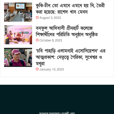
কুকি-চীন তো এমনে এমনে হয় নি, তৈরী
করা হয়েছে: রাশেদ খান মেনন
August 3, 2023
বনফুল আদিবাসী গ্রীনহার্ট কলেজে
শিক্ষার্থীদের পরিচিতি অনুষ্ঠান অনুষ্ঠিত
October 8, 2023
‘চবি পাহাড়ি এলামনাই এসোসিয়েশন’ এর
আত্মপ্রকাশ: নেতৃত্বে গৈরিকা, সুখেশ্বর ও
মথুরা
January 10, 2023
ভারপ্রাপ্ত সম্পাদকঃ আন্তনী রেমা