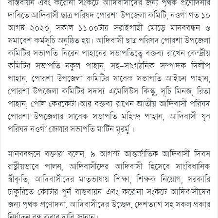
বাস্তবায়ন এবং করোনা সংকটে আদিবাসীদের জন্য পৃথক প্রণোদনার
দাবিতে আদিবাসী ছাত্র পরিষদ পোরশা উপজেলা কমিটি, নওগাঁ গত ১০
আগষ্ট ২০২০, সকাল ১১.০০টায় সরাইগাছী মোড়ে মানববন্ধন ও
সমাবেশ কর্মসূচি অনুষ্ঠিত হয়। আদিবাসী ছাত্র পরিষদ পোরশা উপজেলা
কমিটির সভাপতি নিরেন পাহানের সভাপতিত্বে বক্তব্য রাখেন কেন্দ্রীয়
কমিটির সভাপতি নকুল পাহান, সহ-সাংগঠনিক সম্পাদক দিলীপ
পাহান, পোরশা উপজেলা কমিটির সাবেক সভাপতি আইচন পাহান,
পোরশা উপজেলা কমিটির সদস্য এমেলিউস কিস্কু, সূচি মিনজ, রিতা
পাহান, পৌল কেরকেটা।আর বক্তব্য রাখেন জাতীয় আদিবাসী পরিষদ
পোরশা উপজেলার সাবেক সভাপতি মহিন্দ্র পাহান, আদিবাসী যুব
পরিষদ নওগাঁ জেলার সভাপতি মার্টিন মূরর্মু ।
মানববন্ধনে বক্তারা বলেন, ৯ আগস্ট আন্তর্জাতিক আদিবাসী দিবস
রাষ্ট্রীয়ভাবে পালন, আদিবাসীদের আদিবাসী হিসেবে সাংবিধানিক
স্বীকৃতি, আদিবাসীদের মাতৃভাষায় শিক্ষা, শিক্ষক নিয়োগ, সরকারি
চাকুরিতে কোটার পূর্ন বাস্তবায়ন এবং করোনা সংকটে আদিবাসীদের
জন্য পৃথক প্রণোদনা, আদিবাসীদের উচ্ছেদ, দেশত্যাগ সহ সকল প্রকার
নির্যাতন বন্ধ করার দাবি জানান।