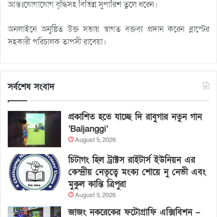
আন্তঃযোগাযোগ বৃদ্ধিসহ বিভিন্ন সুপারিশ তুলে ধরেন।
অনলাইনে অনুষ্ঠিত উক্ত সভায় স্বাগত বক্তব্য প্রদান করেন ব্লাস্টের
সহকারী পরিচালক তাপসী রাবেয়া।
সর্বশেষ সংবাদ
প্রকাশিত হতে যাচ্ছে দি রাবুগার নতুন গান
‘Baljanggi’
August 5, 2026
চিটাগং হিল ট্রাক্টস রাইটার্স ইউনিয়ন এর
কেন্দ্রীয় নেতৃত্বে মংক্য শোয়ে নু নেভী এবং
মুকুল কান্তি ত্রিপুরা
August 5, 2026
জাজং নকরেকের ফটোগ্রাফি এক্সিবিশন –