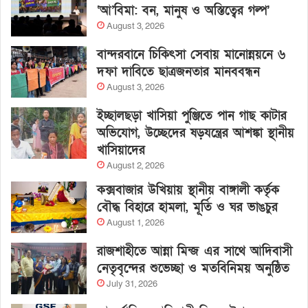
‘আ’বিমা: বন, মানুষ ও অস্তিত্বের গল্প’
August 3, 2026
বান্দরবানে চিকিৎসা সেবায় মানোন্নয়নে ৬
দফা দাবিতে ছাত্রজনতার মানববন্ধন
August 3, 2026
ইচ্ছালছড়া খাসিয়া পুঞ্জিতে পান গাছ কাটার
অভিযোগ, উচ্ছেদের ষড়যন্ত্রের আশঙ্কা স্থানীয়
খাসিয়াদের
August 2, 2026
কক্সবাজার উখিয়ায় স্থানীয় বাঙ্গালী কর্তৃক
বৌদ্ধ বিহারে হামলা, মূর্তি ও ঘর ভাঙচুর
August 1, 2026
রাজশাহীতে আন্না মিন্জ এর সাথে আদিবাসী
নেতৃবৃন্দের শুভেচ্ছা ও মতবিনিময় অনুষ্ঠিত
July 31, 2026