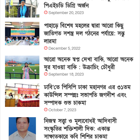
পিএইচডি ডিগ্রি অর্জন
September 20, 2023
পাহাড়ে বিশেষ মহলের দ্বারা আরো কিছু
জাতিগত সশস্ত্র দল গঠনের পর্যায়ে: সন্তু
লারমা
December 5, 2022
আরো অনেক স্বপ্ন দেখা বাকি, আরো অনেক
দূর যাওয়া বাকি : উক্রাচিং চৌধুরী
September 18, 2023
ঢাবি’তে পিসিপি ঢাকা মহানগর এর ৩১তম
কাউন্সিল সম্পন্নঃ সভাপতি জগদীশ এবং
সম্পাদক শুভ চাকমা
October 7, 2023
নিজস্ব সত্ত্বা ও মূল্যবোধই আদিবাসী
সংস্কৃতির শক্তিশালী দিক: একান্ত
সাক্ষাতকারে কবি শিশির চাকমা