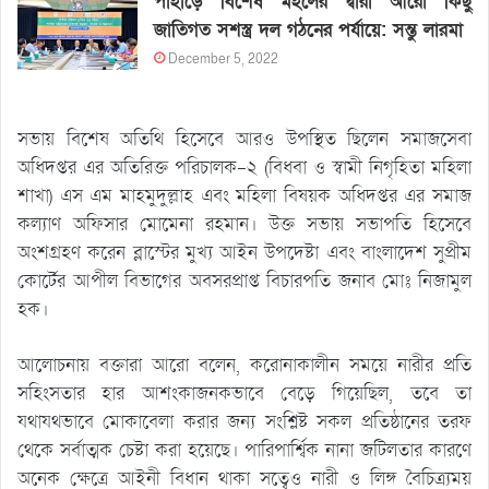
পাহাড়ে বিশেষ মহলের দ্বারা আরো কিছু
জাতিগত সশস্ত্র দল গঠনের পর্যায়ে: সন্তু লারমা
December 5, 2022
সভায় বিশেষ অতিথি হিসেবে আরও উপস্থিত ছিলেন সমাজসেবা
অধিদপ্তর এর অতিরিক্ত পরিচালক-২ (বিধবা ও স্বামী নিগৃহিতা মহিলা
শাখা) এস এম মাহমুদুল্লাহ এবং মহিলা বিষয়ক অধিদপ্তর এর সমাজ
কল্যাণ অফিসার মোমেনা রহমান। উক্ত সভায় সভাপতি হিসেবে
অংশগ্রহণ করেন ব্লাস্টের মুখ্য আইন উপদেষ্টা এবং বাংলাদেশ সুপ্রীম
কোর্টের আপীল বিভাগের অবসরপ্রাপ্ত বিচারপতি জনাব মোঃ নিজামুল
হক।
আলোচনায় বক্তারা আরো বলেন, করোনাকালীন সময়ে নারীর প্রতি
সহিংসতার হার আশংকাজনকভাবে বেড়ে গিয়েছিল, তবে তা
যথাযথভাবে মোকাবেলা করার জন্য সংশ্লিষ্ট সকল প্রতিষ্ঠানের তরফ
থেকে সর্বাত্মক চেষ্টা করা হয়েছে। পারিপার্শ্বিক নানা জটিলতার কারণে
অনেক ক্ষেত্রে আইনী বিধান থাকা সত্বেও নারী ও লিঙ্গ বৈচিত্র্যময়