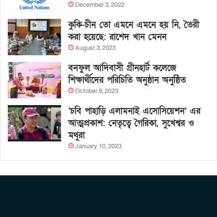
December 3, 2022
কুকি-চীন তো এমনে এমনে হয় নি, তৈরী
করা হয়েছে: রাশেদ খান মেনন
August 3, 2023
বনফুল আদিবাসী গ্রীনহার্ট কলেজে
শিক্ষার্থীদের পরিচিতি অনুষ্ঠান অনুষ্ঠিত
October 8, 2023
‘চবি পাহাড়ি এলামনাই এসোসিয়েশন’ এর
আত্মপ্রকাশ: নেতৃত্বে গৈরিকা, সুখেশ্বর ও
মথুরা
January 10, 2023