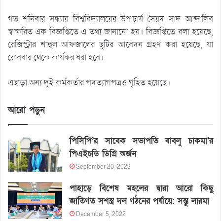
গত শনিবার সন্ধ্যায় বিশ্ববিদ্যালয়ের উপাচার্য সৈয়দ সাদ আন্দালিব
স্বাক্ষরিত এক বিজ্ঞপ্তিতে এ তথ্য জানানো হয়। বিজ্ঞপ্তিতে বলা হয়েছে,
রেজিস্ট্রার শাহুল আফজালের ছুটির আবেদন গ্রহণ করা হয়েছে, যা
রোববার থেকে কার্যকর ধরা হবে।
এছাড়া অন্য দুই কর্মকর্তার পদত্যাগপত্রও গৃহিত হয়েছে।
আরো পড়ুন
পিসিপি’র সাবেক সভাপতি বাবলু চাকমা’র
পিএইচডি ডিগ্রি অর্জন
September 20, 2023
পাহাড়ে বিশেষ মহলের দ্বারা আরো কিছু
জাতিগত সশস্ত্র দল গঠনের পর্যায়ে: সন্তু লারমা
December 5, 2022