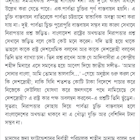
অনুযায়ী সমঅধিকার সম্পন্ন নাগরিক নন। এর দু’টো কারণ এখানে
উল্লেখ করা যেতে পারে। এক.পার্বত্য চুক্তির পূর্ণ বাস্তবায়ন হয়নি। এ
চুক্তি বাস্তবায়ন ব্যতিরেকে পার্বত্য চট্টগ্রামে স্বাভাবিক অবস্থা আশা করা
যায় না। দুই. পার্বত্য চুিক্ত পুরোপুরি বাস্তবায়ন সম্ভব নয় কারণ সেখানে
নিরাপত্তার প্রশ্ন জড়িত। বাংলাদেশ রাষ্ট্রের অখন্ডতার নিরাপত্তার প্রশ্ন
সেখানে জড়িত বলে কেউ কেউ মনে করেন। যদি তাই হয়ে থাকে
তাহলে কাকে রাষ্ট্র দেশপ্রেমিক বলবেন আর কাকে দেশদ্রোহী বলবেন
তিনি তার ব্যাখ্যা চান। তিন প্রশ্ন রাখেন আজ যে আদিবাসীরা এ কেন্দ্রীয়
শহীদ মিনারে এসে সমবেত হয়ে আবেগ দিয়ে জাতীয় সঙ্গীত- ‘আমার
সোনার বাংলা, আমি তোমার ভালবাসি…’ -গেয়ে অনুষ্ঠান শুরু করল সে
কি দেশদ্রোহী; নাকি যিনি শতশত কোটি টাকা বিদেশে পাচার করে
নিজেকে দেউলিয়া ঘোষণা করে জনগণকে পথে নামিয়েছে সে
দেশদ্রোহী? এ রাষ্ট্র কার পক্ষ অবলম্বন করবেন-এ প্রশ্নটি তিনি ছুঁড়েন।
সুতরাং নিরাপত্তার দোহায় দিয়ে পার্বত্য চুক্তি বাস্তবায়ন হলে
বাংলাদেশের অখন্ডতা থাকবে না এ খোঁড়া যুক্তি আর বেশিদিন টানা
সম্ভব না।
মানুষের জন্য ফাউন্ডেশনের নির্বাহী পরিচালক শাহীন আনাম বলেন শুধু