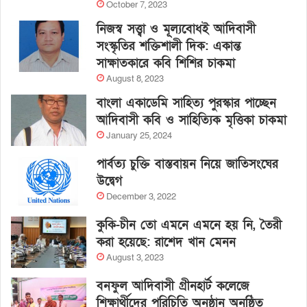
October 7, 2023
নিজস্ব সত্ত্বা ও মূল্যবোধই আদিবাসী
সংস্কৃতির শক্তিশালী দিক: একান্ত
সাক্ষাতকারে কবি শিশির চাকমা
August 8, 2023
বাংলা একাডেমি সাহিত্য পুরস্কার পাচ্ছেন
আদিবাসী কবি ও সাহিত্যিক মৃত্তিকা চাকমা
January 25, 2024
পার্বত্য চুক্তি বাস্তবায়ন নিয়ে জাতিসংঘের
উদ্বেগ
December 3, 2022
কুকি-চীন তো এমনে এমনে হয় নি, তৈরী
করা হয়েছে: রাশেদ খান মেনন
August 3, 2023
বনফুল আদিবাসী গ্রীনহার্ট কলেজে
শিক্ষার্থীদের পরিচিতি অনুষ্ঠান অনুষ্ঠিত