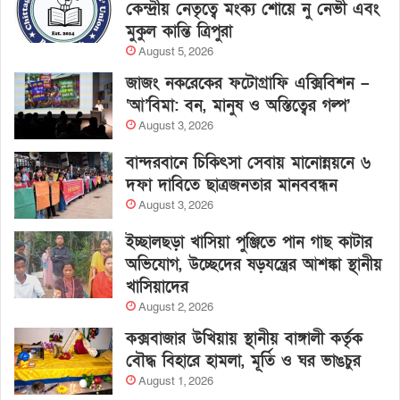
কেন্দ্রীয় নেতৃত্বে মংক্য শোয়ে নু নেভী এবং
মুকুল কান্তি ত্রিপুরা
August 5, 2026
জাজং নকরেকের ফটোগ্রাফি এক্সিবিশন –
‘আ’বিমা: বন, মানুষ ও অস্তিত্বের গল্প’
August 3, 2026
বান্দরবানে চিকিৎসা সেবায় মানোন্নয়নে ৬
দফা দাবিতে ছাত্রজনতার মানববন্ধন
August 3, 2026
ইচ্ছালছড়া খাসিয়া পুঞ্জিতে পান গাছ কাটার
অভিযোগ, উচ্ছেদের ষড়যন্ত্রের আশঙ্কা স্থানীয়
খাসিয়াদের
August 2, 2026
কক্সবাজার উখিয়ায় স্থানীয় বাঙ্গালী কর্তৃক
বৌদ্ধ বিহারে হামলা, মূর্তি ও ঘর ভাঙচুর
August 1, 2026