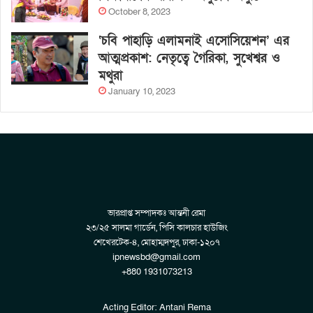
October 8, 2023
‘চবি পাহাড়ি এলামনাই এসোসিয়েশন’ এর
আত্মপ্রকাশ: নেতৃত্বে গৈরিকা, সুখেশ্বর ও
মথুরা
January 10, 2023
ভারপ্রাপ্ত সম্পাদকঃ আন্তনী রেমা
২৩/২৫ সালমা গার্ডেন, পিসি কালচার হাউজিং
শেখেরটেক-৪, মোহাম্মদপুর, ঢাকা-১২০৭
ipnewsbd@gmail.com
+880 1931073213
Acting Editor: Antani Rema