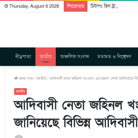
শিরোনাম
চিটাগং হিল ট্রাক্টস রাইটার্
Thursday, August 6 2026
নীড়পাতা
জাতীয়
আঞ্চলিক সংবাদ
মতামত ও বিশ্লেষণ
প্রথম পাতা
/
জাতীয়
/
আদিবাসী নেতা জহিনল খংওয়াং এর প্রয়ান: শোক জানিয়েছে বি
জাতীয়
আদিবাসী নেতা জহিনল খং
জানিয়েছে বিভিন্ন আদিবা