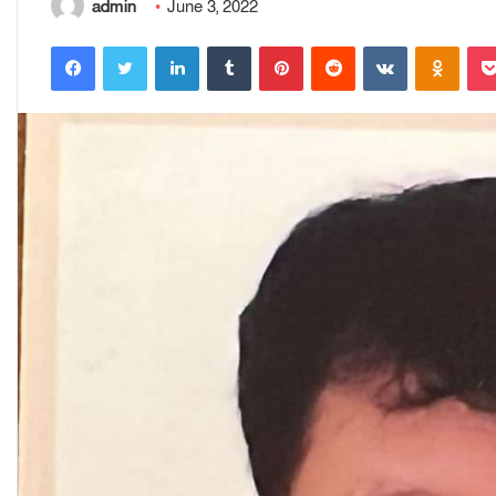
admin
June 3, 2022
Facebook
Twitter
LinkedIn
Tumblr
Pinterest
Reddit
VKontakte
Odnoklassniki