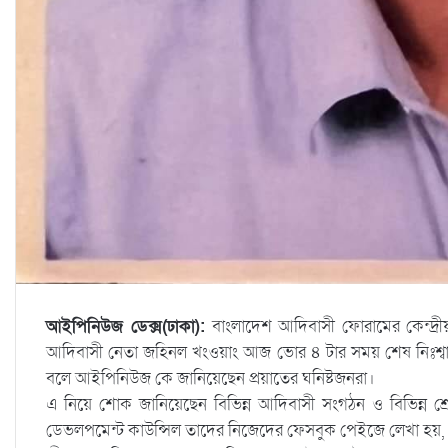
আইপিনিউজ ডেক্স(ঢাকা):
বাংলাদেশ আদিবাসী ফোরামের কেন্দ্রীয় স
আদিবাসী নেতা জহিনল খংওয়াং আজ ভোর ৪ টার সময় শেষ নিঃশ্বাস 
বলে আইপিনিউজ কে জানিয়েছেন প্রয়াতের ঘনিষ্টজনরা।
এ নিয়ে শোক জানিয়েছেন বিভিন্ন আদিবাসী সংগঠন ও বিভিন্ন শ্রেণী
ডেভলপমেন্ট কাউন্সিল তাদের নিজেদের ফেসবুক পেইজে লেখা হয়, ‘আদ