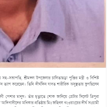
হ-সভাপতি, শ্রীমঙ্গল উপজেলার চালিতাছড়া পুঞ্জির মন্ত্রী ও বিশিষ্ট
ত্যাগ করেছেন। তিনি দীর্ঘদিন যাবত শারীরিক অসুস্থতায় ভুগছিলেন
 পেশার মানুষ। তাঁর মৃত্যুতে শোক জানিয়ে গ্রেটার সিলেট ত্রিপুরা
িবাসীদের অধিকার প্রতিষ্ঠায় মিঃ জহিনল খংওয়াংয়ের দীর্ঘ সংগ্রামী