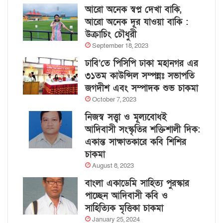
আরো অনেক স্বপ্ন দেখা বাকি,
আরো অনেক দূর যাওয়া বাকি :
উক্রাচিং চৌধুরী
September 18, 2023
ঢাবি’তে পিসিপি ঢাকা মহানগর এর
৩১তম কাউন্সিল সম্পন্নঃ সভাপতি
জগদীশ এবং সম্পাদক শুভ চাকমা
October 7, 2023
নিজস্ব সত্ত্বা ও মূল্যবোধই
আদিবাসী সংস্কৃতির শক্তিশালী দিক:
একান্ত সাক্ষাতকারে কবি শিশির
চাকমা
August 8, 2023
বাংলা একাডেমি সাহিত্য পুরস্কার
পাচ্ছেন আদিবাসী কবি ও
সাহিত্যিক মৃত্তিকা চাকমা
January 25, 2024