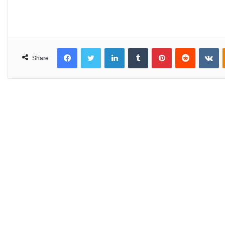
Facebook
Twitter
LinkedIn
Tumblr
Pinterest
Reddit
VKontakte
Share