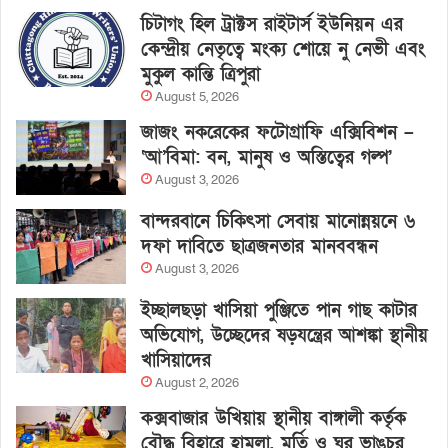
চিটাগং হিল ট্রাক্টস রাইটার্স ইউনিয়ন এর
কেন্দ্রীয় নেতৃত্বে মংক্য শোয়ে নু নেভী এবং
মুকুল কান্তি ত্রিপুরা
August 5, 2026
জাজং নকরেকের ফটোগ্রাফি এক্সিবিশন –
‘আ’বিমা: বন, মানুষ ও অস্তিত্বের গল্প’
August 3, 2026
বান্দরবানে চিকিৎসা সেবায় মানোন্নয়নে ৬
দফা দাবিতে ছাত্রজনতার মানববন্ধন
August 3, 2026
ইচ্ছালছড়া খাসিয়া পুঞ্জিতে পান গাছ কাটার
অভিযোগ, উচ্ছেদের ষড়যন্ত্রের আশঙ্কা স্থানীয়
খাসিয়াদের
August 2, 2026
কক্সবাজার উখিয়ায় স্থানীয় বাঙ্গালী কর্তৃক
বৌদ্ধ বিহারে হামলা, মূর্তি ও ঘর ভাঙচুর