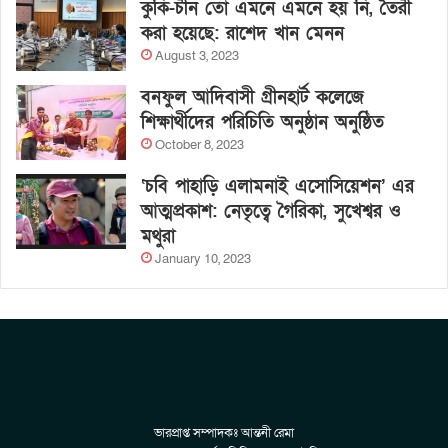
কুকি-চীন তো এমনে এমনে হয় নি, তৈরী
করা হয়েছে: রাশেদ খান মেনন
August 3, 2023
বনফুল আদিবাসী গ্রীনহার্ট কলেজে
শিক্ষার্থীদের পরিচিতি অনুষ্ঠান অনুষ্ঠিত
October 8, 2023
‘চবি পাহাড়ি এলামনাই এসোসিয়েশন’ এর
আত্মপ্রকাশ: নেতৃত্বে গৈরিকা, সুখেশ্বর ও
মথুরা
January 10, 2023
ভারপ্রাপ্ত সম্পাদকঃ আন্তনী রেমা