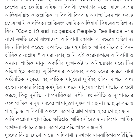
দেশের ৪০ কোটির অধিক আদিবাসী জনগণের মতো বাংলাদেশের
আদিবাসীরাও আন্তর্জাতিক আদিবাসী দিবস ৯ আগস্ট উদযাপন করছে
জেনে আমি আনন্দিত। জাতিসংঘ ঘোষিত আদিবাসী দিবসের প্রতিপাদ্য
বিষয় “Covid 19 and Indigenous People’s Resilience”-এর
সাথে সঙ্গতি রেখে বাংলাদেশ আদিবাসী ফোরাম এ বছরের প্রতিপাদ্য
বিষয় নির্ধারণ করেছে “কোভিড ১৯ মহামারি ও আদিবাসীদের জীবন-
জীবিকার সংগ্রাম।” আমরা সবাই জানি, এই করোনাকালে আদিবাসী ও
অন্যান্য প্রান্তিক মানুষ অবর্ণনীয় দুঃখ-কষ্ট ও অনিশ্চয়তার মধ্যে দিন
অতিবাহিত করছে। সুচিকিৎসার অভাবসহ লকডাউনের কারণে নানা
অর্থনৈতিক সংকটে এই প্রান্তিক মানুষেরা দুর্বিষহ জীবন যাপনে বাধ্য
হচ্ছে। সরকার বিভিন্ন কর্মসূচির মাধ্যমে মানুষের পাশে দাঁড়ানোর চেষ্টা
করছে, কিন্তু দুর্নীতি, সাম্প্রদায়িকতা, দলীয় স্বজনপ্রীতি ও দুঃশাসনের
ফলে প্রান্তিক মানুষ এসবের আশানুরূপ সুফল পাচ্ছে না। তাছাড়া প্রত্যন্ত
পাহাড়ি ও আদিবাসী অঞ্চলে সরকারি ত্রাণ পর্যাপ্ত হারে পৌঁছাচ্ছে না।
আমি করোনা মহামারিতে ক্ষতিগ্রস্ত আদিবাসীদের জন্য বিশেষ আর্থিক
প্রণোদনা প্রদানের জন্য সরকারের প্রতি আহ্বান জানাই।
দুঃখের বিষয়, দেশে আজো আদিবাসী জনগণের মানবাধিকার পরিস্থিতি