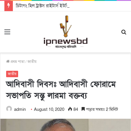
চিটাগং হিল ট্রাক্টস রাইটার্স ইউনিয়ন এর কেন্দ্রীয় নেতৃত্বে মংক্য শোয়ে নু নেভী এবং মুকুল কান্তি ত্রিপুরা
Menu
S
fo
প্রথম পাতা
/
জাতীয়
জাতীয়
আদিবাসী দিবসঃ আদিবাসী ফোরামে
সভাপতি সন্তু লারমা বক্তব্য
admin
August 10, 2020
84
পড়ার সময়ঃ 2 মিনিট