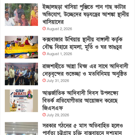
ইচ্ছালছড়া খাসিয়া পুঞ্জিতে পান গাছ কাটার
অভিযোগ, উচ্ছেদের ষড়যন্ত্রের আশঙ্কা স্থানীয়
খাসিয়াদের
August 2, 2026
কক্সবাজার উখিয়ায় স্থানীয় বাঙ্গালী কর্তৃক
বৌদ্ধ বিহারে হামলা, মূর্তি ও ঘর ভাঙচুর
August 1, 2026
রাজশাহীতে আন্না মিন্জ এর সাথে আদিবাসী
নেতৃবৃন্দের শুভেচ্ছা ও মতবিনিময় অনুষ্ঠিত
July 31, 2026
আন্তর্জাতিক আদিবাসী দিবস উপলক্ষ্যে
বিতর্ক প্রতিযোগীতার আয়োজন করেছে
জিএসএফ
July 29, 2026
সরকার গঠনের ৫ মাস অতিবাহিত হলেও
পার্বত্য চট্টগ্রাম চুক্তি বাস্তবায়নে দৃশ্যমান