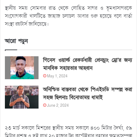
স্থানীয় সময় সোমবার রাত থেকে লোহিত সাগর ও ভূমধ্যসাগরকে
সংযোগকারী খালটিতে জাহাজ চলাচল আবার শুরু হয়েছে বলে বার্তা
সংস্থা রয়টার্স জানিয়েছে।
আরো পড়ুন
গিনেস ওয়ার্ল্ড রেকর্ডধারী প্রেনচ্যুং ম্রো’র জন্য
মানবিক সহায়তার আহ্বান
May 1, 2024
অনিশ্চিত বাস্তবতা থেকে পিএইচডি সম্পন্ন করা
সহজ ছিলনাঃ বিনোতাময় ধামাই
June 2, 2024
২৩ মার্চ সকালে মিশরের স্থানীয় সময় সকালে ৪০০ মিটার দৈর্ঘ্য, ৫৯
মিটার প্রশস্ত ও দুই লাখ ২০ হাজার টন কন্টেইনার বহনের ক্ষমতাসম্পন্ন