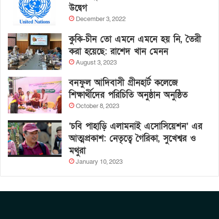
উদ্বেগ
December 3, 2022
কুকি-চীন তো এমনে এমনে হয় নি, তৈরী
করা হয়েছে: রাশেদ খান মেনন
August 3, 2023
বনফুল আদিবাসী গ্রীনহার্ট কলেজে
শিক্ষার্থীদের পরিচিতি অনুষ্ঠান অনুষ্ঠিত
October 8, 2023
‘চবি পাহাড়ি এলামনাই এসোসিয়েশন’ এর
আত্মপ্রকাশ: নেতৃত্বে গৈরিকা, সুখেশ্বর ও
মথুরা
January 10, 2023