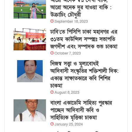
আরো অনেক স্বপ্ন দেখা বাকি,
আরো অনেক দূর যাওয়া বাকি :
উক্রাচিং চৌধুরী
September 18, 2023
ঢাবি’তে পিসিপি ঢাকা মহানগর এর
৩১তম কাউন্সিল সম্পন্নঃ সভাপতি
জগদীশ এবং সম্পাদক শুভ চাকমা
October 7, 2023
নিজস্ব সত্ত্বা ও মূল্যবোধই
আদিবাসী সংস্কৃতির শক্তিশালী দিক:
একান্ত সাক্ষাতকারে কবি শিশির
চাকমা
August 8, 2023
বাংলা একাডেমি সাহিত্য পুরস্কার
পাচ্ছেন আদিবাসী কবি ও
সাহিত্যিক মৃত্তিকা চাকমা
January 25, 2024