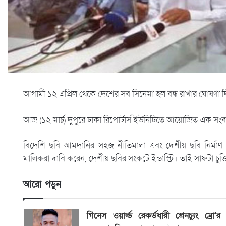
আগামী ১২ এপ্রিল থেকে দেশের সব সিনেমা হল বন্ধ রাখার ঘোষণা দিয়
আজ (১২ মার্চ) দুপুরে ঢাকা রিপোর্টার্স ইউনিটিতে আয়োজিত এক স
বিদেশি ছবি আমদানির সহজ নীতিমালা এবং দেশীয় ছবি নির্মা
মালিকরা দাবি করেন, দেশীয় ছবির সংকটে ইন্ডাস্ট্রি। তাই সাফটা 
আরো পড়ুন
গিনেস ওয়ার্ল্ড রেকর্ডধারী প্রেনচ্যুং ম্রো’র