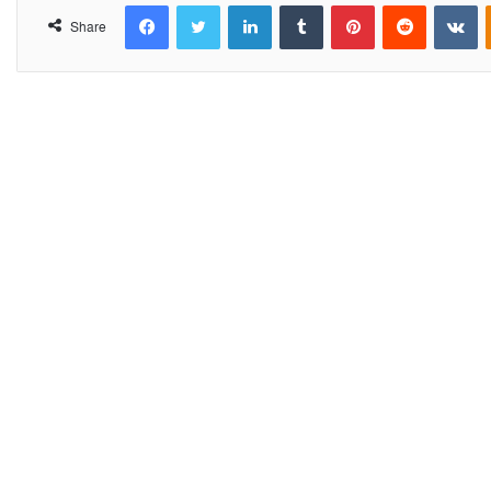
Facebook
Twitter
LinkedIn
Tumblr
Pinterest
Reddit
VKontakte
Share