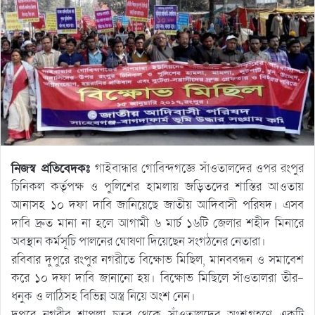
নিজস্ব প্রতিবেদকঃ
গাইবান্ধার গোবিন্দগজ্ঞে সাঁওতালদের ওপর রংপুর
চিনিকল কর্তৃপক্ষ ও পুলিশের হামলায় জড়িতদের শাস্তির আওতায়
আনাসহ ১০ দফা দাবি জানিয়েছে জাতীয় আদিবাসী পরিষদ। এসব
দাবি দ্রুত মানা না হলে আগামী ৬ মার্চ ১৬টি জেলার শহীদ মিনারে
অবস্থান কর্মসূচি পালনের ঘোষণা দিয়েছেন সংগঠনের নেতারা।
রবিবার দুপুরে রংপুর নগরীতে বিক্ষোভ মিছিল, মানববন্ধন ও সমাবেশ
করে ১০ দফা দাবি জানানো হয়। বিক্ষোভ মিছিলে সাঁওতালরা তীর-
ধনুক ও লাঠিসহ বিভিন্ন অস্ত্র নিয়ে অংশ নেন।
দুপুরে নগরীর শাপলা চত্বর থেকে সাঁওতালদের অংশগ্রহণে একটি