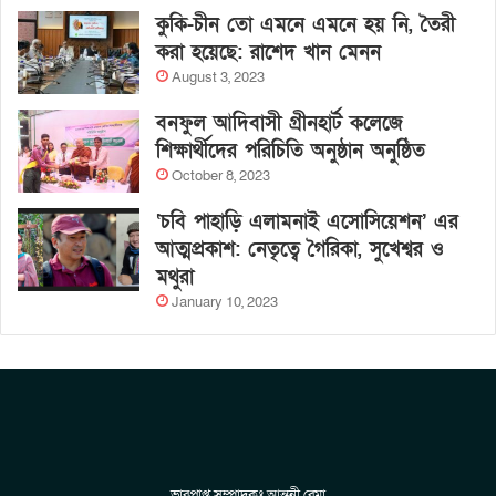
কুকি-চীন তো এমনে এমনে হয় নি, তৈরী
করা হয়েছে: রাশেদ খান মেনন
August 3, 2023
বনফুল আদিবাসী গ্রীনহার্ট কলেজে
শিক্ষার্থীদের পরিচিতি অনুষ্ঠান অনুষ্ঠিত
October 8, 2023
‘চবি পাহাড়ি এলামনাই এসোসিয়েশন’ এর
আত্মপ্রকাশ: নেতৃত্বে গৈরিকা, সুখেশ্বর ও
মথুরা
January 10, 2023
ভারপ্রাপ্ত সম্পাদকঃ আন্তনী রেমা