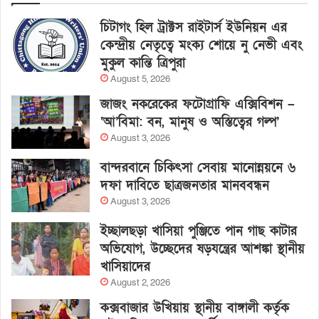
চিটাগং হিল ট্রাক্টস রাইটার্স ইউনিয়ন এর
কেন্দ্রীয় নেতৃত্বে মংক্য শোয়ে নু নেভী এবং
মুকুল কান্তি ত্রিপুরা
August 5, 2026
জাজং নকরেকের ফটোগ্রাফি এক্সিবিশন –
‘আ’বিমা: বন, মানুষ ও অস্তিত্বের গল্প’
August 3, 2026
বান্দরবানে চিকিৎসা সেবায় মানোন্নয়নে ৬
দফা দাবিতে ছাত্রজনতার মানববন্ধন
August 3, 2026
ইচ্ছালছড়া খাসিয়া পুঞ্জিতে পান গাছ কাটার
অভিযোগ, উচ্ছেদের ষড়যন্ত্রের আশঙ্কা স্থানীয়
খাসিয়াদের
August 2, 2026
কক্সবাজার উখিয়ায় স্থানীয় বাঙ্গালী কর্তৃক