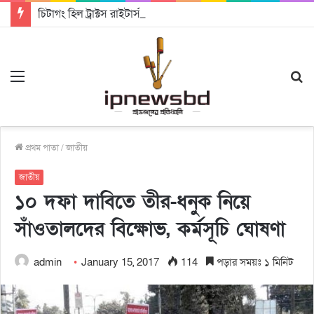
চিটাগং হিল ট্রাক্টস রাইটার্স ইউনিয়ন এর কেন্দ্রীয় নেতৃত্বে মংক্য শোয়ে নু নেভী এবং মুকুল কান্তি ত্রিপুরা
Menu
S
fo
প্রথম পাতা
/
জাতীয়
জাতীয়
১০ দফা দাবিতে তীর-ধনুক নিয়ে
সাঁওতালদের বিক্ষোভ, কর্মসূচি ঘোষণা
admin
January 15, 2017
114
পড়ার সময়ঃ ১ মিনিট