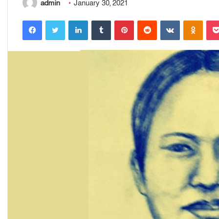
admin
January 30, 2021
Facebook
Twitter
LinkedIn
Tumblr
Pinterest
Reddit
VKontakte
Odnoklassniki