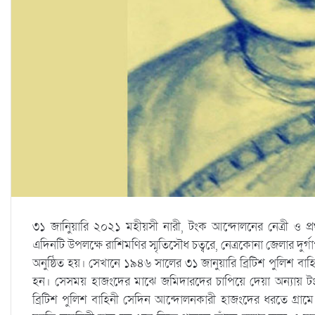
৩১ জানিুয়ারি ২০২১ মহীয়সী নারী, টংক আন্দোলনের নেত্রী ও প্
এদিনটি উপলক্ষে রাশিমণির স্মৃতিসৌধ চত্বরে, নেত্রকোনা জেলার দুর
অনুষ্ঠিত হয়। সেখানে ১৯৪৬ সালের ৩১ জানুয়ারি ব্রিটিশ পুলিশ বাহিনী 
হন। সেসময় হাজংদের মাঝে জমিদারদের চাপিয়ে দেয়া অন্যায় টং
ব্রিটিশ পুলিশ বাহিনী সেদিন আন্দোলনকারী হাজংদের ধরতে গ্রামে 