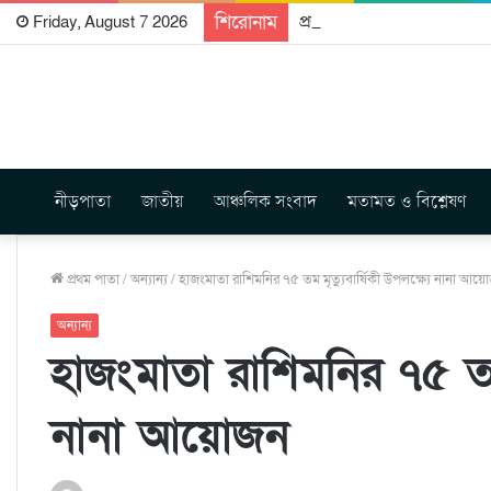
শিরোনাম
প্রকাশিত হতে যাচ্ছে দি রাবুগ
Friday, August 7 2026
নীড়পাতা
জাতীয়
আঞ্চলিক সংবাদ
মতামত ও বিশ্লেষণ
প্রথম পাতা
/
অন্যান্য
/
হাজংমাতা রাশিমনির ৭৫ তম মৃত্যুবার্ষিকী উপলক্ষ্যে নানা আয়
অন্যান্য
হাজংমাতা রাশিমনির ৭৫ তম ম
নানা আয়োজন