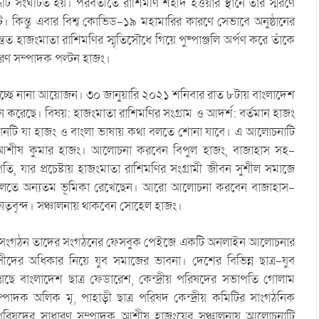
্ধটি সংঘটিত হয়। পরবর্তীতে রাশিমণি শহীদ হওয়ার স্থানে তাঁর স্মরণে
স্ট। কিন্তু এবার বিশ্ব কোভিড-১৯ মহামারির কারণে সেভাবে অনুষ্ঠানের
 হাজংমাতা রাশিমণির স্মৃতিসৌধে গিয়ে পুষ্পাঞ্জলি অর্পণ করে তাঁকে
ধারণ সম্পাদক পল্টন হাজং।
াচ্ছে নানা আয়োজন। ৩০ জানুয়ারি ২০২১ শনিবার রাত ৮টায় বাংলাদেশ
রেছে। বিষয়: হাজংমাতা রাশিমণির সংগ্রাম ও আদর্শ: বর্তমান হাজং
ানটি যা হাজং ও বাংলা ভাষায় কথা বলতে শোনা যাবে। এ আলোচনাটি
আশীষ কুমার হাজং। আলোচনা করবেন বিপুল হাজং, বাজাহাস সহ-
ি, যার প্রচেষ্টায় হাজংমাতা রাশিমণির সংগ্রামী জীবন সুশীল সমাজে
 তোলতে অন্যতম ভূমিকা রেখেছেন। আরো আলোচনা করবেন বাজাহাস-
তৃবৃন্দ। সঞ্চালনায় থাকবেন সোহেল হাজং।
ছাত্র সংগঠন তাদের সংগঠনের ফেসবুক পেইজে একটি অনলাইন আলোচনার
র অধিকার নিয়ে যুব সমাজের ভাবনা। দেশের বিভিন্ন ছাত্র-যুব
ছে বাংলাদেশ ছাত্র ফেডারেশ, কেন্দ্রীয় পরিষদের সভাপতি গোলাম
ম্পাদক অলিক মৃ, পাহাড়ী ছাত্র পরিষদ কেন্দ্রীয় কমিটির সাংগঠনিক
ীয় পরিষদের সাধারণ সম্পাদক আশীষ হাজংয়ের সঞ্চালনায় আলোচনাটি