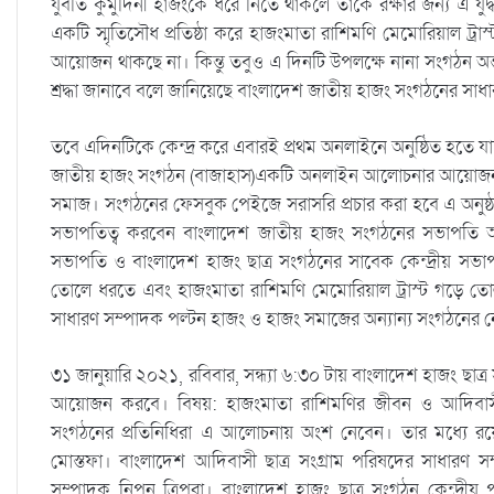
যুবতি কুমুদিনী হাজংকে ধরে নিতে থাকলে তাঁকে রক্ষার জন্য এ যুদ
একটি স্মৃতিসৌধ প্রতিষ্ঠা করে হাজংমাতা রাশিমণি মেমোরিয়াল ট্রা
আয়োজন থাকছে না। কিন্তু তবুও এ দিনটি উপলক্ষে নানা সংগঠন অন্তত
শ্রদ্ধা জানাবে বলে জানিয়েছে বাংলাদেশ জাতীয় হাজং সংগঠনের সা
তবে এদিনটিকে কেন্দ্র করে এবারই প্রথম অনলাইনে অনুষ্ঠিত হতে য
জাতীয় হাজং সংগঠন (বাজাহাস)একটি অনলাইন আলোচনার আয়োজন ক
সমাজ। সংগঠনের ফেসবুক পেইজে সরাসরি প্রচার করা হবে এ অনুষ্ঠ
সভাপতিত্ব করবেন বাংলাদেশ জাতীয় হাজং সংগঠনের সভাপতি 
সভাপতি ও বাংলাদেশ হাজং ছাত্র সংগঠনের সাবেক কেন্দ্রীয় সভাপত
তোলে ধরতে এবং হাজংমাতা রাশিমণি মেমোরিয়াল ট্রাস্ট গড়ে
সাধারণ সম্পাদক পল্টন হাজং ও হাজং সমাজের অন্যান্য সংগঠনের নে
৩১ জানুয়ারি ২০২১, রবিবার, সন্ধ্যা ৬:৩০ টায় বাংলাদেশ হাজং 
আয়োজন করবে। বিষয়: হাজংমাতা রাশিমণির জীবন ও আদিবাসীদে
সংগঠনের প্রতিনিধিরা এ আলোচনায় অংশ নেবেন। তার মধ্যে রয়ে
মোস্তফা। বাংলাদেশ আদিবাসী ছাত্র সংগ্রাম পরিষদের সাধারণ স
সম্পাদক নিপন ত্রিপুরা। বাংলাদেশ হাজং ছাত্র সংগঠন কেন্দ্র