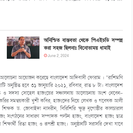
অনিশ্চিত বাস্তবতা থেকে পিএইচডি সম্পন্ন
করা সহজ ছিলনাঃ বিনোতাময় ধামাই
June 2, 2024
ইন আলোচনা আয়োজন করেছে বাংলাদেশ আদিবাসী ফোরাম । “রাশিমণি
টি অনুষ্ঠিত হবে ৩১ জানুয়ারি ২০২১, রবিবার, রাত ৮ টা। বাংলাদেশ
্বে ও সদস্য সোহেল হাজংয়ের সঞ্চালনায় আলোচনায় অংশ নেবেন-
রা করির সমন্বয়কারী খুশী কবির, হাজংদের নিয়ে লেখক ও গবেষক আলী
শিক্ষক ড. জোবাইদা নাসরীন, বিরিশিরি ক্ষুদ্র নৃগোষ্ঠীর কালচারাল
জং সংগঠনের সাধারণ সম্পাদক পল্টন হাজং, বাংলাদেশ হাজং ছাত্র
শিক্ষার্থী রিতা হাজং ও রূপশ্রী হাজং। অনুষ্ঠানটি সরাসরি দেখা যাবে