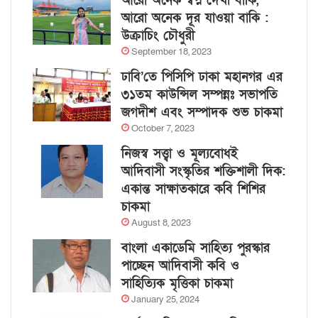
আরো অনেক স্বপ্ন দেখা বাকি,
আরো অনেক দূর যাওয়া বাকি :
উক্রাচিং চৌধুরী
September 18, 2023
ঢাবি’তে পিসিপি ঢাকা মহানগর এর
৩১তম কাউন্সিল সম্পন্নঃ সভাপতি
জগদীশ এবং সম্পাদক শুভ চাকমা
October 7, 2023
নিজস্ব সত্ত্বা ও মূল্যবোধই
আদিবাসী সংস্কৃতির শক্তিশালী দিক:
একান্ত সাক্ষাতকারে কবি শিশির
চাকমা
August 8, 2023
বাংলা একাডেমি সাহিত্য পুরস্কার
পাচ্ছেন আদিবাসী কবি ও
সাহিত্যিক মৃত্তিকা চাকমা
January 25, 2024