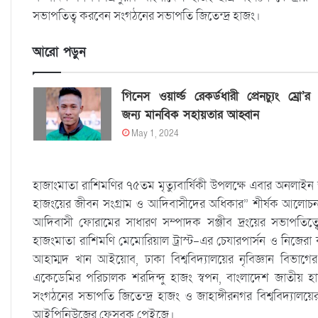
সভাপতিত্ব করবেন সংগঠনের সভাপতি জিতেন্দ্র হাজং।
আরো পড়ুন
গিনেস ওয়ার্ল্ড রেকর্ডধারী প্রেনচ্যুং ম্রো’র
জন্য মানবিক সহায়তার আহ্বান
May 1, 2024
হাজাংমাতা রাশিমণির ৭৫তম মৃত্যুবার্ষিকী উপলক্ষে এবার অনলা
হাজংয়ের জীবন সংগ্রাম ও আদিবাসীদের অধিকার” শীর্ষক আলোচনা
আদিবাসী ফোরামের সাধারণ সম্পাদক সঞ্জীব দ্রংয়ের সভাপতিত
হাজংমাতা রাশিমণি মেমোরিয়াল ট্রাস্ট-এর চেযারপার্সন ও নিজে
আহাম্মদ খান আইয়োব, ঢাকা বিশ্ববিদ্যালয়ের নৃবিজ্ঞান বিভাগের 
একেডেমির পরিচালক শরদিন্দু হাজং স্বপন, বাংলাদেশ জাতীয় হা
সংগঠনের সভাপতি জিতেন্দ্র হাজং ও জাহাঙ্গীরনগর বিশ্ববিদ্যালয়ের 
আইপিনিউজের ফেসবুক পেইজে।