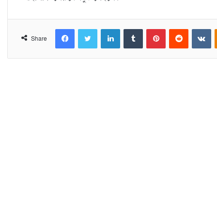
Facebook
Twitter
LinkedIn
Tumblr
Pinterest
Reddit
VKontakte
Share