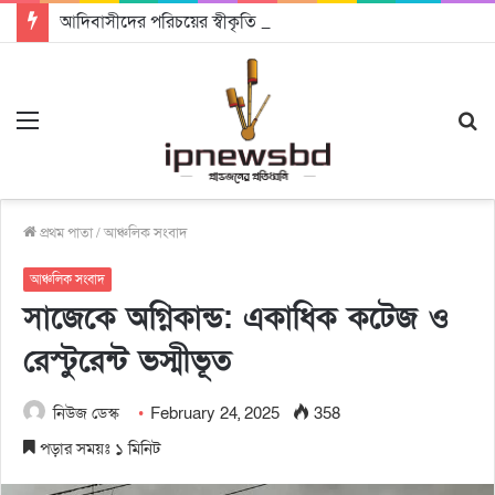
আদিবাসীদের পরিচয়ের স্বীকৃতি একটি মানবিক রাষ্ট্র গঠনে সহায়ক হবে: চট্টগ্রামে আদিবাসী দিবসে অধ্যাপক ড. রাহমান নাসির উদ্দিন
Menu
S
fo
প্রথম পাতা
/
আঞ্চলিক সংবাদ
আঞ্চলিক সংবাদ
সাজেকে অগ্নিকান্ড: একাধিক কটেজ ও
রেস্টুরেন্ট ভস্মীভূত
নিউজ ডেস্ক
February 24, 2025
358
পড়ার সময়ঃ ১ মিনিট