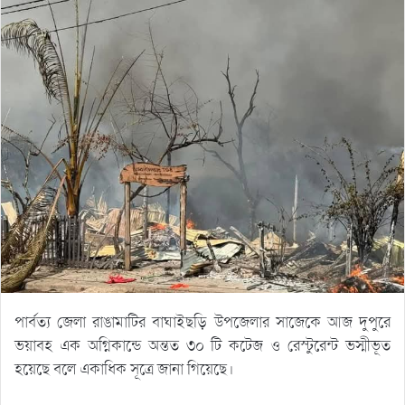
পার্বত্য জেলা রাঙামাটির বাঘাইছড়ি উপজেলার সাজেকে আজ দুপুরে
ভয়াবহ এক অগ্নিকান্ডে অন্তত ৩০ টি কটেজ ও রেস্টুরেন্ট ভস্মীভূত
হয়েছে বলে একাধিক সূত্রে জানা গিয়েছে।