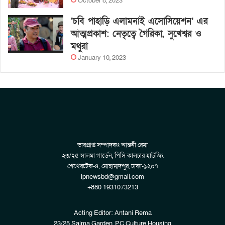
October 8, 2023
‘চবি পাহাড়ি এলামনাই এসোসিয়েশন’ এর
আত্মপ্রকাশ: নেতৃত্বে গৈরিকা, সুখেশ্বর ও
মথুরা
January 10, 2023
ভারপ্রাপ্ত সম্পাদকঃ আন্তনী রেমা
২৩/২৫ সালমা গার্ডেন, পিসি কালচার হাউজিং
শেখেরটেক-৪, মোহাম্মদপুর, ঢাকা-১২০৭
ipnewsbd@gmail.com
+880 1931073213
Acting Editor: Antani Rema
23/25 Salma Garden, PC Culture Housing