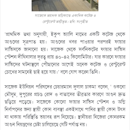
সাজেকে ভয়ানক অগ্নিকান্ডে একাধিক কটেজ ও
রেস্টুরেন্ট ভস্মীভূত। ছবি: সংগৃহীত
‘প্রাথমিক তথ্য অনুযায়ী, ইকুপ ভ্যালি নামের একটি কটেজ থেকে
আগুনের সূত্রপাত হয়। আগুনের খবর পাওয়ার পরপরই ফায়ার
সার্ভিসকে জানানো হয়। সাজেক থেকে সর্বনিকটের ফায়ার সার্ভিস
স্টেশন দীঘিনালার দূরত্ব প্রায় ৪০-৪২ কিলোমিটার। যার কারনে ফায়ার
সার্ভিসের ঘটনাস্থলে পৌঁছানোর আগেই অনেক কটেজ ও রেস্টুরেন্ট
চোখের সামনেই ছাই হয়ে যায়।’ বলে যোগ করেন তিনি।
সাজেক ইউনিয়ন পরিষদের চেয়ারম্যান দুলাল চাকমা বলেন, ‘ শুকনো
মৌসুম, দুপুরের প্রচণ্ড রোদ ও বাতাসের তীব্রতার কারণে আগুন দ্রুত
ছড়িয়ে পড়েছে। সাজেকে কোনো ফায়ার সার্ভিস স্টেশন ও অগ্নি
নির্বাপনের জন্য স্থায়ী কোন ব্যবস্থা একইসাথে পানির স্থায়ী কোন উৎস
না থাকায় পরিস্থিতি ভয়াবহ রূপ নিয়েছে। স্থানীয়রা নিজেরা কোনরকম
আগুন নিয়ন্ত্রণের চেষ্টা চালিয়েছে যেটি পর্যাপ্ত নয়।