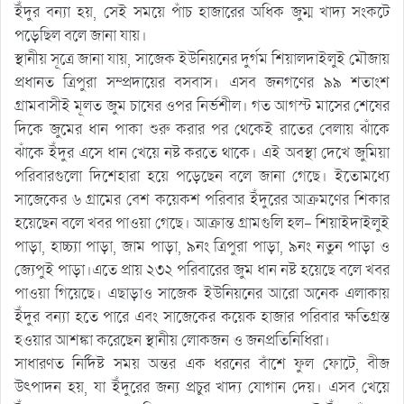
ইঁদুর বন্যা হয়, সেই সময়ে পাঁচ হাজারের অধিক জুম্ম খাদ্য সংকটে
পড়েছিল বলে জানা যায়।
স্থানীয় সূত্রে জানা যায়, সাজেক ইউনিয়নের দুর্গম শিয়ালদাইলুই মৌজায়
প্রধানত ত্রিপুরা সম্প্রদায়ের বসবাস। এসব জনগণের ৯৯ শতাংশ
গ্রামবাসীই মূলত জুম চাষের ওপর নির্ভশীল। গত আগস্ট মাসের শেষের
দিকে জুমের ধান পাকা শুরু করার পর থেকেই রাতের বেলায় ঝাঁকে
ঝাঁকে ইঁদুর এসে ধান খেয়ে নষ্ট করতে থাকে। এই অবস্থা দেখে জুমিয়া
পরিবারগুলো দিশেহারা হয়ে পড়েছেন বলে জানা গেছে। ইতোমধ্যে
সাজেকের ৬ গ্রামের বেশ কয়েকশ পরিবার ইঁদুরের আক্রমণের শিকার
হয়েছেন বলে খবর পাওয়া গেছে। আক্রান্ত গ্রামগুলি হল- শিয়াইদাইলুই
পাড়া, হাচ্চ্যা পাড়া, জাম পাড়া, ৯নং ত্রিপুরা পাড়া, ৯নং নতুন পাড়া ও
জ্যেপুই পাড়া।এতে প্রায় ২৩২ পরিবারের জুম ধান নষ্ট হয়েছে বলে খবর
পাওয়া গিয়েছে। এছাড়াও সাজেক ইউনিয়নের আরো অনেক এলাকায়
ইঁদুর বন্যা হতে পারে এবং সাজেকের কয়েক হাজার পরিবার ক্ষতিগ্রস্ত
হওয়ার আশঙ্কা করেছেন স্থানীয় লোকজন ও জনপ্রতিনিধিরা।
সাধারণত নির্দিষ্ট সময় অন্তর এক ধরনের বাঁশে ফুল ফোটে, বীজ
উৎপাদন হয়, যা ইঁদুরের জন্য প্রচুর খাদ্য যোগান দেয়। এসব খেয়ে