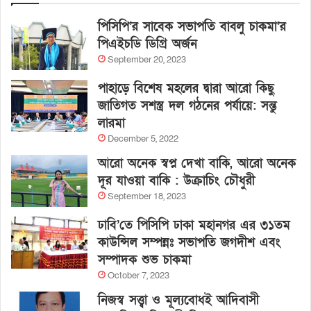
পিসিপি’র সাবেক সভাপতি বাবলু চাকমা’র
পিএইচডি ডিগ্রি অর্জন
September 20, 2023
পাহাড়ে বিশেষ মহলের দ্বারা আরো কিছু
জাতিগত সশস্ত্র দল গঠনের পর্যায়ে: সন্তু
লারমা
December 5, 2022
আরো অনেক স্বপ্ন দেখা বাকি, আরো অনেক
দূর যাওয়া বাকি : উক্রাচিং চৌধুরী
September 18, 2023
ঢাবি’তে পিসিপি ঢাকা মহানগর এর ৩১তম
কাউন্সিল সম্পন্নঃ সভাপতি জগদীশ এবং
সম্পাদক শুভ চাকমা
October 7, 2023
নিজস্ব সত্ত্বা ও মূল্যবোধই আদিবাসী