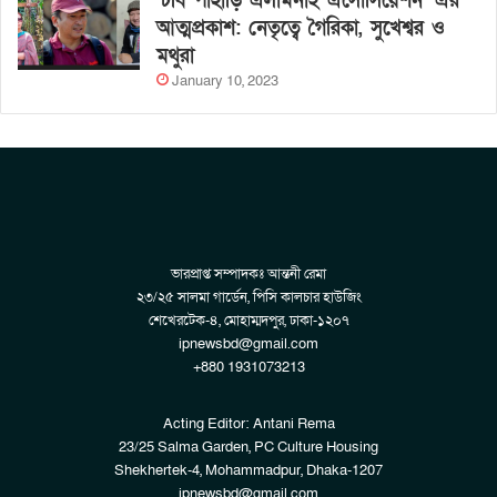
‘চবি পাহাড়ি এলামনাই এসোসিয়েশন’ এর
আত্মপ্রকাশ: নেতৃত্বে গৈরিকা, সুখেশ্বর ও
মথুরা
January 10, 2023
ভারপ্রাপ্ত সম্পাদকঃ আন্তনী রেমা
২৩/২৫ সালমা গার্ডেন, পিসি কালচার হাউজিং
শেখেরটেক-৪, মোহাম্মদপুর, ঢাকা-১২০৭
ipnewsbd@gmail.com
+880 1931073213
Acting Editor: Antani Rema
23/25 Salma Garden, PC Culture Housing
Shekhertek-4, Mohammadpur, Dhaka-1207
ipnewsbd@gmail.com