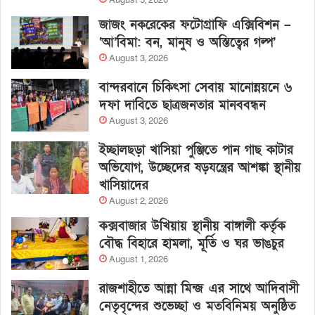
জাজং নকরেকের ফটোগ্রাফি এক্সিবিশন –
‘আ’বিমা: বন, মানুষ ও অস্তিত্বের গল্প’
August 3, 2026
বান্দরবানে চিকিৎসা সেবায় মানোন্নয়নে ৬
দফা দাবিতে ছাত্রজনতার মানববন্ধন
August 3, 2026
ইচ্ছালছড়া খাসিয়া পুঞ্জিতে পান গাছ কাটার
অভিযোগ, উচ্ছেদের ষড়যন্ত্রের আশঙ্কা স্থানীয়
খাসিয়াদের
August 2, 2026
কক্সবাজার উখিয়ায় স্থানীয় বাঙ্গালী কর্তৃক
বৌদ্ধ বিহারে হামলা, মূর্তি ও ঘর ভাঙচুর
August 1, 2026
রাজশাহীতে আন্না মিন্জ এর সাথে আদিবাসী
নেতৃবৃন্দের শুভেচ্ছা ও মতবিনিময় অনুষ্ঠিত