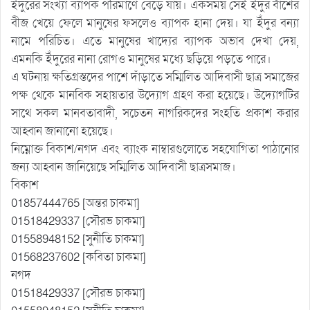
ইঁদুরের সংখ্যা ব্যাপক পরিমাণে বেড়ে যায়। একসময় সেই ইঁদুর বাঁশের
বীজ খেয়ে ফেলে মানুষের ফসলেও ব্যাপক হানা দেয়। যা ইঁদুর বন্যা
নামে পরিচিত। এতে মানুষের খাদ্যের ব্যাপক অভাব দেখা দেয়,
এমনকি ইঁদুরের নানা রোগও মানুষের মধ্যে ছড়িয়ে পড়তে পারে।
এ ঘটনায় ক্ষতিগ্রস্তদের পাশে দাঁড়াতে সম্মিলিত আদিবাসী ছাত্র সমাজের
পক্ষ থেকে মানবিক সহায়তার উদ্যোগ গ্রহণ করা হয়েছে। উদ্যোগটির
সাথে সকল মানবতাবাদী, সচেতন নাগরিকদের সংহতি প্রকাশ করার
আহ্বান জানানো হয়েছে।
নিম্নোক্ত বিকাশ/নগদ এবং ব্যাংক নাম্বারগুলোতে সহযোগিতা পাঠানোর
জন্য আহ্বান জানিয়েছে সম্মিলিত আদিবাসী ছাত্রসমাজ।
বিকাশ
01857444765 [অন্তর চাকমা]
01518429337 [সৌরভ চাকমা]
01558948152 [সুনীতি চাকমা]
01568237602 [কবিতা চাকমা]
নগদ
01518429337 [সৌরভ চাকমা]