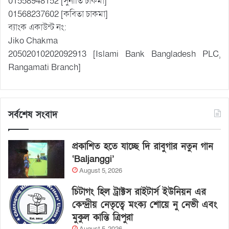
01558948152 [সুনীতি চাকমা]
01568237602 [কবিতা চাকমা]
ব্যাংক একাউন্ট নং:
Jiko Chakma
20502010202092913 [Islami Bank Bangladesh PLC,
Rangamati Branch]
সর্বশেষ সংবাদ
প্রকাশিত হতে যাচ্ছে দি রাবুগার নতুন গান
‘Baljanggi’
August 5, 2026
চিটাগং হিল ট্রাক্টস রাইটার্স ইউনিয়ন এর
কেন্দ্রীয় নেতৃত্বে মংক্য শোয়ে নু নেভী এবং
মুকুল কান্তি ত্রিপুরা
August 5, 2026