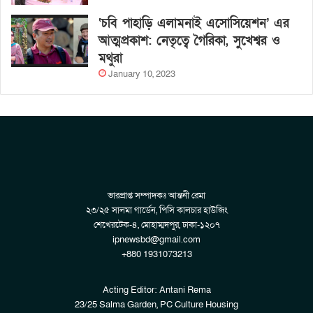
‘চবি পাহাড়ি এলামনাই এসোসিয়েশন’ এর
আত্মপ্রকাশ: নেতৃত্বে গৈরিকা, সুখেশ্বর ও
মথুরা
January 10, 2023
ভারপ্রাপ্ত সম্পাদকঃ আন্তনী রেমা
২৩/২৫ সালমা গার্ডেন, পিসি কালচার হাউজিং
শেখেরটেক-৪, মোহাম্মদপুর, ঢাকা-১২০৭
ipnewsbd@gmail.com
+880 1931073213
Acting Editor: Antani Rema
23/25 Salma Garden, PC Culture Housing