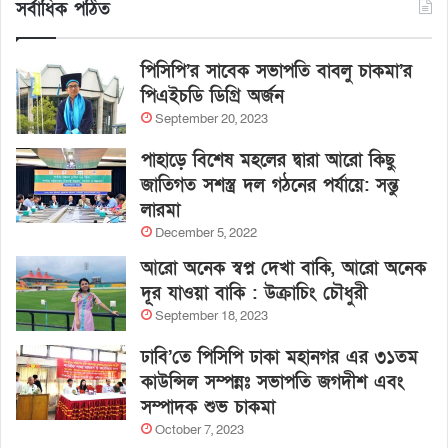
সর্বাধিক পঠিত
পিসিপি’র সাবেক সভাপতি বাবলু চাকমা’র
পিএইচডি ডিগ্রি অর্জন
September 20, 2023
পাহাড়ে বিশেষ মহলের দ্বারা আরো কিছু
জাতিগত সশস্ত্র দল গঠনের পর্যায়ে: সন্তু
লারমা
December 5, 2022
আরো অনেক স্বপ্ন দেখা বাকি, আরো অনেক
দূর যাওয়া বাকি : উক্রাচিং চৌধুরী
September 18, 2023
ঢাবি’তে পিসিপি ঢাকা মহানগর এর ৩১তম
কাউন্সিল সম্পন্নঃ সভাপতি জগদীশ এবং
সম্পাদক শুভ চাকমা
October 7, 2023