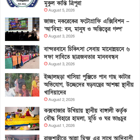
মুকুল কান্তি ত্রিপুরা
August 5, 2026
জাজং নকরেকের ফটোগ্রাফি এক্সিবিশন –
‘আ’বিমা: বন, মানুষ ও অস্তিত্বের গল্প’
August 3, 2026
বান্দরবানে চিকিৎসা সেবায় মানোন্নয়নে ৬
দফা দাবিতে ছাত্রজনতার মানববন্ধন
August 3, 2026
ইচ্ছালছড়া খাসিয়া পুঞ্জিতে পান গাছ কাটার
অভিযোগ, উচ্ছেদের ষড়যন্ত্রের আশঙ্কা স্থানীয়
খাসিয়াদের
August 2, 2026
কক্সবাজার উখিয়ায় স্থানীয় বাঙ্গালী কর্তৃক
বৌদ্ধ বিহারে হামলা, মূর্তি ও ঘর ভাঙচুর
August 1, 2026
রাজশাহীতে আন্না মিন্জ এর সাথে আদিবাসী