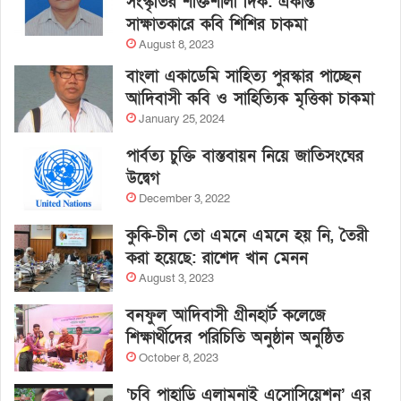
সংস্কৃতির শক্তিশালী দিক: একান্ত
সাক্ষাতকারে কবি শিশির চাকমা
August 8, 2023
বাংলা একাডেমি সাহিত্য পুরস্কার পাচ্ছেন
আদিবাসী কবি ও সাহিত্যিক মৃত্তিকা চাকমা
January 25, 2024
পার্বত্য চুক্তি বাস্তবায়ন নিয়ে জাতিসংঘের
উদ্বেগ
December 3, 2022
কুকি-চীন তো এমনে এমনে হয় নি, তৈরী
করা হয়েছে: রাশেদ খান মেনন
August 3, 2023
বনফুল আদিবাসী গ্রীনহার্ট কলেজে
শিক্ষার্থীদের পরিচিতি অনুষ্ঠান অনুষ্ঠিত
October 8, 2023
‘চবি পাহাড়ি এলামনাই এসোসিয়েশন’ এর