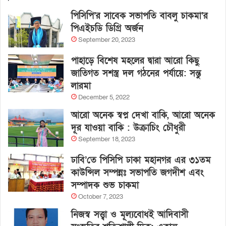
পিসিপি’র সাবেক সভাপতি বাবলু চাকমা’র
পিএইচডি ডিগ্রি অর্জন
September 20, 2023
পাহাড়ে বিশেষ মহলের দ্বারা আরো কিছু
জাতিগত সশস্ত্র দল গঠনের পর্যায়ে: সন্তু
লারমা
December 5, 2022
আরো অনেক স্বপ্ন দেখা বাকি, আরো অনেক
দূর যাওয়া বাকি : উক্রাচিং চৌধুরী
September 18, 2023
ঢাবি’তে পিসিপি ঢাকা মহানগর এর ৩১তম
কাউন্সিল সম্পন্নঃ সভাপতি জগদীশ এবং
সম্পাদক শুভ চাকমা
October 7, 2023
নিজস্ব সত্ত্বা ও মূল্যবোধই আদিবাসী