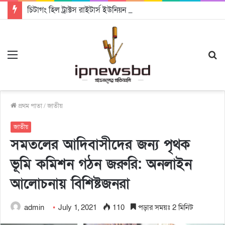
চিটাগং হিল ট্রাক্টস রাইটার্স ইউনিয়ন এর কেন্দ্রীয় নেতৃত্বে মংক্য শোয়ে নু নেভী এবং মুকুল কান্তি ত্রিপুরা
Menu
S
fo
প্রথম পাতা
/
জাতীয়
জাতীয়
সমতলের আদিবাসীদের জন্য পৃথক
ভূমি কমিশন গঠন জরুরি: অনলাইন
আলোচনায় বিশিষ্টজনরা
admin
July 1, 2021
110
পড়ার সময়ঃ 2 মিনিট