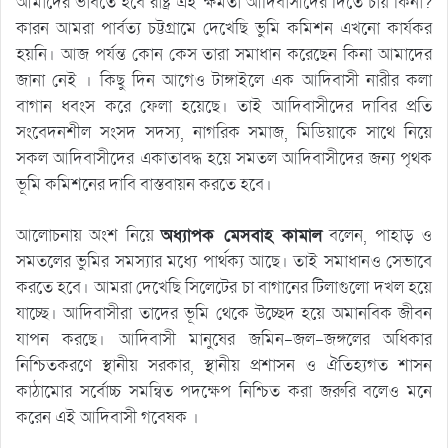
আমাদের ভাবতে হবে রাষ্ট্র এই ক্ষমতা আদিবাসীদের দিতে চায় কিনা?
কারন আমরা পার্বত্য চট্টগ্রামে দেখেছি ভুমি কমিশন এখনো কার্যকর
হয়নি। আজ পর্যন্ত কোন কেস তারা সমাধান করেছেন কিনা আমাদের
জানা নেই । কিছু দিন আগেও টাঙ্গাইলে এক আদিবাসী নারীর কলা
বাগান ধবংস করে ফেলা হয়েছে। তাই আদিবাসীদের দাবির প্রতি
সংবেদনশীল সংসদ সদস্য, নাগরিক সমাজ, মিডিয়াকে সাথে নিয়ে
সকল আদিবাসীদের একাতাবদ্ধ হয়ে সমতল আদিবাসীদের জন্য পৃথক
ভূমি কমিশনের দাবি বাস্তবায়ন করতে হবে।
আলোচনায় অংশ নিয়ে
অধ্যাপক মেসবাহ কামাল
বলেন, পাহাড় ও
সমতলের ভুমির সমস্যার মধ্যে পার্থক্য আছে। তাই সমাধানও সেভাবে
করতে হবে। আমরা দেখেছি সিলেটের চা বাগানের টিলাগুলো দখল হয়ে
যাচ্ছে। আদিবাসীরা তাদের ভূমি থেকে উচ্ছেদ হয়ে অমানবিক জীবন
যাপন করছে। আদিবাসী মানুষের জমিন-জল-জঙ্গলের অধিকার
নিশ্চিতকরণে স্থানীয় সরকার, স্থানীয় প্রশাসন ও ঐতিহ্যগত শাসন
কাঠামোর সর্বোচ্চ সমন্বিত পদক্ষেপ নিশ্চিত করা জরুরি বলেও মনে
করেন এই আদিবাসী গবেষক ।