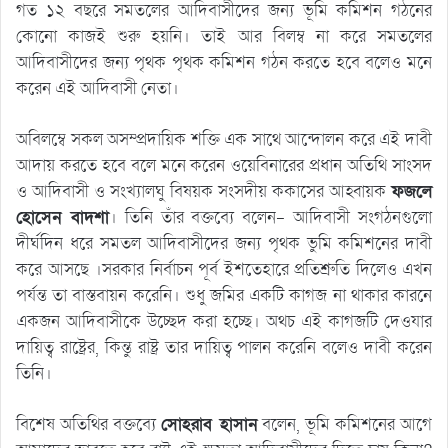
গত ১২ বছরে সমতলের আদিবাসীদের জন্য ভূমি কমিশন গঠনের
কোনো কাজই শুরু হয়নি। তাই আর বিলম্ব না করে সমতলের
আদিবাসীদের জন্য পৃথক পৃথক কমিশন গঠন করতে হবে বলেও মনে
করেন এই আদিবাসী নেতা।
অবিলম্বে সকল অসম্প্রদায়িক শক্তি এক সাথে আন্দোলন করে এই দাবী
আদায় করতে হবে বলে মনে করেন ওয়েবিনারের প্রধান অতিথি সাংসদ
ও আদিবাসী ও সংখ্যালঘু বিষয়ক সংসদীয় ককাসের আহ্বায়ক
ফজলে
হোসেন বাদশা
। তিনি তাঁর বক্তব্যে বলেন- আদিবাসী সংগঠনগুলো
দীর্ঘদিন ধরে সমতল আদিবাসীদের জন্য পৃথক ভুমি কমিশনের দাবী
করে আসছে ।সরকার নির্বাচন পূর্ব ইশতেহারে প্রতিশ্রুতি দিলেও এখন
পর্যন্ত তা বাস্তবায়ন করেনি। শুধু জমির একটি কাগজ না থাকার কারনে
একজন আদিবাসীকে উচ্ছেদ করা হচ্ছে। অথচ এই কাগজটি দেওযার
দায়িত্ব রাষ্ট্রের, কিন্তু রাষ্ট্র তার দায়িত্ব পালন করেনি বলেও দাবী করেন
তিনি।
বিশেষ অতিথির বক্তব্যে
সোহরাব হাসান
বলেন, ভূমি কমিশনের আগে