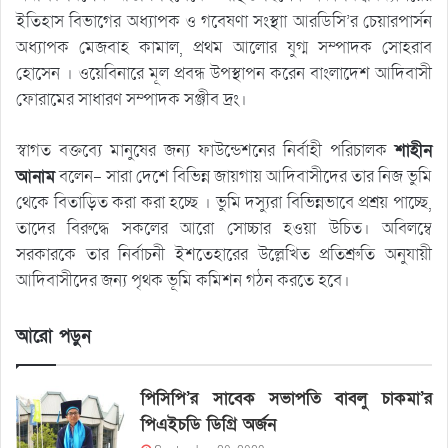
ইতিহাস বিভাগের অধ্যাপক ও গবেষণা সংস্থাা আরডিসি’র চেয়ারপার্সন
অধ্যাপক মেজবাহ কামাল, প্রথম আলোর যুগ্ম সম্পাদক সোহরাব
হোসেন । ওয়েবিনারে মূল প্রবন্ধ উপস্থাপন করেন বাংলাদেশ আদিবাসী
ফোরামের সাধারণ সম্পাদক সঞ্জীব দ্রং।
স্বাগত বক্তব্যে মানুষের জন্য ফাউন্ডেশনের নির্বাহী পরিচালক
শাহীন
আনাম
বলেন- সারা দেশে বিভিন্ন জায়গায় আদিবাসীদের তার নিজ ভুমি
থেকে বিতাড়িত করা করা হচ্ছে । ভুমি দস্যুরা বিভিন্নভাবে প্রশ্রয় পাচ্ছে,
তাদের বিরুদ্ধে সকলের আরো সোচ্চার হওয়া উচিত। অবিলম্বে
সরকারকে তার নির্বাচনী ইশতেহারের উল্লেখিত প্রতিশ্রুতি অনুযায়ী
আদিবাসীদের জন্য পৃথক ভূমি কমিশন গঠন করতে হবে।
আরো পড়ুন
পিসিপি’র সাবেক সভাপতি বাবলু চাকমা’র
পিএইচডি ডিগ্রি অর্জন