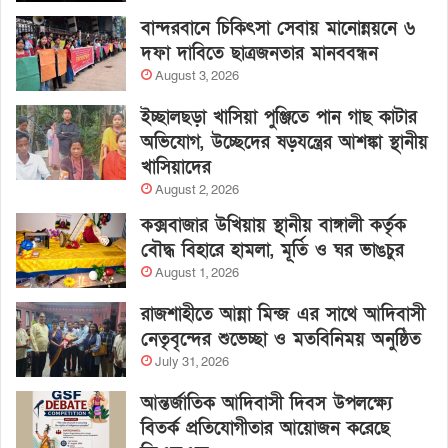
বান্দরবানে চিকিৎসা সেবায় মানোন্নয়নে ৬
দফা দাবিতে ছাত্রজনতার মানববন্ধন
August 3, 2026
ইচ্ছালছড়া খাসিয়া পুঞ্জিতে পান গাছ কাটার
অভিযোগ, উচ্ছেদের ষড়যন্ত্রের আশঙ্কা স্থানীয়
খাসিয়াদের
August 2, 2026
কক্সবাজার উখিয়ায় স্থানীয় বাঙ্গালী কর্তৃক
বৌদ্ধ বিহারে হামলা, মূর্তি ও ঘর ভাঙচুর
August 1, 2026
রাজশাহীতে আন্না মিন্জ এর সাথে আদিবাসী
নেতৃবৃন্দের শুভেচ্ছা ও মতবিনিময় অনুষ্ঠিত
July 31, 2026
আন্তর্জাতিক আদিবাসী দিবস উপলক্ষ্যে
বিতর্ক প্রতিযোগীতার আয়োজন করেছে