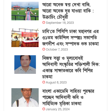
আরো অনেক স্বপ্ন দেখা বাকি,
আরো অনেক দূর যাওয়া বাকি :
উক্রাচিং চৌধুরী
September 18, 2023
ঢাবি’তে পিসিপি ঢাকা মহানগর এর
৩১তম কাউন্সিল সম্পন্নঃ সভাপতি
জগদীশ এবং সম্পাদক শুভ চাকমা
October 7, 2023
নিজস্ব সত্ত্বা ও মূল্যবোধই
আদিবাসী সংস্কৃতির শক্তিশালী দিক:
একান্ত সাক্ষাতকারে কবি শিশির
চাকমা
August 8, 2023
বাংলা একাডেমি সাহিত্য পুরস্কার
পাচ্ছেন আদিবাসী কবি ও
সাহিত্যিক মৃত্তিকা চাকমা
January 25, 2024