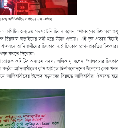
য়েছে আদিবাসীদের গানের দল -মাদল
কমিটির অন্যতম সদস্য টনি চিরান বলেন, “শালবনের চিৎকার” শুধু
চিরকাল লড়াইয়ের সঙ্গী হয়ে উঠার প্রত্যয়। এই দৃঢ় প্রত্যয় নিয়েই
লবনে আদিবাসীদের চিৎকার, এই চিৎকার প্রাণ-প্রকৃতির চিৎকার।
েক খনন করতে দিবোনা।
ও আয়োজক কমিটির অন্যতম সদস্য অলিক মৃ বলেন, “শালবনের চিৎকার
 কর্তৃক আদিবাসীদের কৃষি জমিতে চিত্তবিনোদনের উদ্দেশ্যে লেক খনন
নামে আদিবাসীদের উচ্ছেদ ষড়যন্ত্রের বিরুদ্ধে আদিবাসীরা ঐক্যবদ্ধ হয়ে