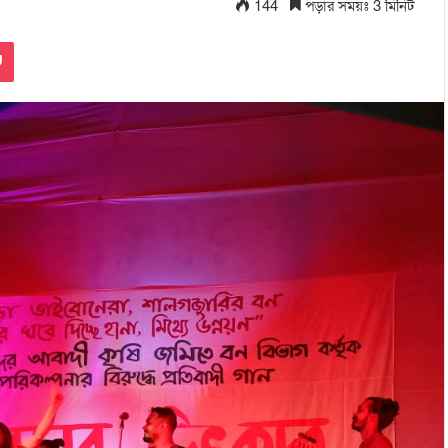
144
পড়ার সময়ঃ 3 মিনিট
Pocket