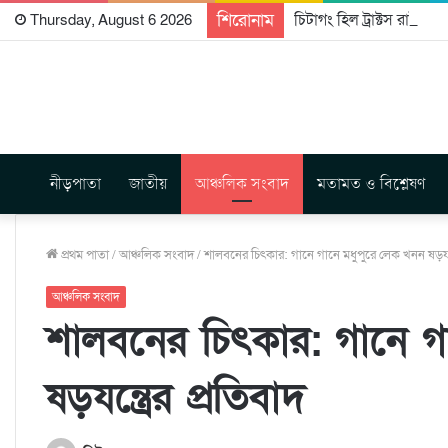
শিরোনাম
চিটাগং হিল ট্রাক্টস রাইটার্
Thursday, August 6 2026
নীড়পাতা
জাতীয়
আঞ্চলিক সংবাদ
মতামত ও বিশ্লেষণ
প্রথম পাতা
/
আঞ্চলিক সংবাদ
/
শালবনের চিৎকার: গানে গানে মধুপুরে লেক খনন ষড়যন্ত
আঞ্চলিক সংবাদ
শালবনের চিৎকার: গানে গ
ষড়যন্ত্রের প্রতিবাদ