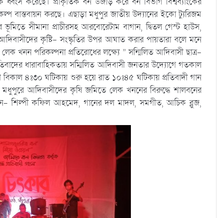
 ধ্বংস করেছে। প্রাকৃতিক বন উজাড় করে বন বিভাগ বিশ্বব্যাংকের
ল্প বাস্তবায়ন করছে। এছাড়া মধুপুর জাতীয় উদ্যানের ইকো ট্যুরিজম
 ভূমিতে সীমানা প্রাচীরসহ আরবোরেটাম বাগান, দ্বিতল গেস্ট হাউস,
বই আদিবাসীদের কৃষ্টি- সংস্কৃতির উপর আঘাত করার পায়তারা বলে মনে
লেক খনন পরিকল্পনা প্রতিরোধের লক্ষ্যে ” সন্মিলিত আদিবাসী ছাত্র-
্রতিবাদের ধারাবাহিকতায় সম্মিলিত আদিবাসী জনতার উদ্যোগে গতকাল
গণে বিকাল ৪ঃ৩০ ঘটিকায় শুরু হয়ে রাত ১০ঃ৪৫ ঘটিকায় প্রতিবাদী গান
ধুপুরে আদিবাসীদের কৃষি জমিতে লেক খননের বিরুদ্ধে শালবনের
েন- শিল্পী কফিল আহমেদ, গানের দল মাদল, সমগীত, আচিক ব্লুজ,