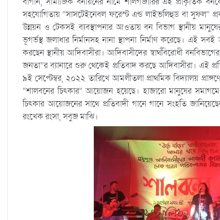
বাগান, সামাজিক বনায়নের নামে শালগজারির এই প্রাকৃতিক বনকে
সহযোগিতায় “সাসটেইনেবল ফরেস্ট এন্ড লাইভলিহুড বা সুফল” প্রক
উন্নয়ন ও টেকসই ব্যবস্থাপনার আওতায় বন বিভাগ স্থানীয় মানুষের
ভূগর্ভস্থ জলাধার নির্মানসহ নানা স্থাপনা নির্মাণ করেছে। এই স
করছেন স্থানীয় আদিবাসীরা। আদিবাসীদের স্বার্থবিরোধী বনবিভাগের 
জনতা”র ব্যানারে শুরু থেকেই প্রতিবাদ করছে আদিবাসীরা। এই প
৯ই সেপ্টেম্বর, ২০২২ তারিখে আমলীতলা প্রাথমিক বিদ্যালয় প্রাঙ্
“শালবনের চিৎকার” আয়োজন হয়েছে। হাজারো মানুষের সমাগমে ম
চিৎকার আয়োজনের সাথে প্রতিবাদী গানে গানে সংহতি জানিয়েছ
রংখেক রংসা, সবুজ মাঝি।