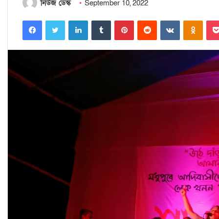
নিউজ ডেস্ক
September 10, 2022
Facebook
Twitter
LinkedIn
Tumblr
Pinterest
Reddit
VKontakte
Odnoklassniki