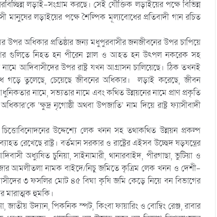
 নিরবিচ্ছিন্ন লড়াই-সংগ্রাম করছে। সেই যৌক্তিক লড়াইয়ের পক্ষে বিভিন্ন
ানুষের লড়াইয়ের পক্ষে শৈল্পিক মূল্যবোধের প্রতিবাদী গান রচিত
ির উপর অধিকার প্রতিষ্ঠার জন্য মধুপুরবাসীর জনজীবনের উপর চাপিয়ে
বিভাগের গুলিতে নিহত হন পীরেন স্নাল ও আহত হন উৎপল নকরেক সহ
 নামে আদিবাসীদের উপর রাষ্ট্র যখন আগ্রাসন চালিয়েছে। ঠিক তখনই
িরোধ গড়ে তুলেছে, চেয়েছে জীবনের অধিকার। লড়াই করেছে, জীবন
িকতার নামে, সভ্যতার নামে এবং কথিত উন্নয়নের নামে প্রাণ প্রকৃতি
ার’কে ‘ক্ষুদ্র নৃগোষ্ঠী অথবা উপজাতি’ নাম দিয়ে রাষ্ট্র ফ্যাসীবাদী
বা চিত্তোবিনোদনের উদ্দেশ্যে লেক খনন সহ তথাকথিত উন্নয়ন প্রকল্প
হত রেখেছে রাষ্ট্র। বর্তমান সরকার ও রাষ্ট্রের এইসব উচ্ছেদ ষড়যন্ত্রের
িবাসী অধ্যুষিত চুনিয়া, সাইনামারী, থানারবাইদ, পীরগাছা, ভুটিয়া ও
 মৌজার আমলীতলা নামক বাইদে/নিচু জমিতে কৃত্রিম লেক খনন ও দেশী-
আদিবাসীদের ৩ ফসলির মোট ৪৫ বিঘা কৃষি জমি কেড়ে নিয়ে বন বিভাগের
র মারাত্মক হুমকি।
, জাতীয় উদ্যান, পিকনিক স্পট, কিংবা ফায়ারিং ও বোম্বিং রেঞ্জ, রাবার