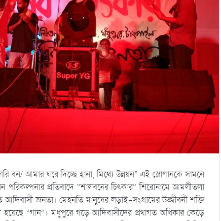
ি বন/ আমার ঘরে দিচ্ছে হানা, মিথ্যে উন্নয়ন” এই স্লোগানকে সামনে
নন পরিকল্পনার প্রতিবাদে “শালবনের চিৎকার” শিরোনামে আমলীতলা
ত আদিবাসী জনতা। মেহনতি মানুষের লড়াই-সংগ্রামের উজ্জীবনী শক্তি
্গী হয়েছে “গান”। মধুপুরে গড়ে আদিবাসীদের প্রথাগত অধিকার কেড়ে