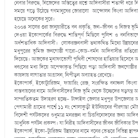
নেবার বিরুদ্ধে, নিজেদের অস্তিত্বের প্রশ্নে আদিবাসীরা শতাব্দী ধরে
সময়ে গড়ে উঠেছে গণমানুষের জোরালো আন্দোলন কিংবা আদিবাসী ম
হয়েছে অনেকের সুরে।
২০০৪ সালের ৩রা জানুয়ারীতে বন প্রকৃতি, জন-জীবন ও নিজস্ব ভূম
দেওয়া ইকোপার্কের বিরুদ্ধে শান্তিপূর্ণ মিছিলে পুলিশ ও বন
অর্ধশতাধিক আদিবাসী। লোকরঞ্জনবাদী তথাকথিত মিথ্যে উন্নয়নের
মধুপুরের ভূমিজ জনগোষ্ঠী গারো-কোচ-বর্মন আদিবাসীরূ প্রত
দিয়েছে। আজকের মুনাফাভোগী পৃথিবী শোষণের হাতিয়ার হিসেবে আধুন
ধ্বংসের মধ্য দিয়ে অপেক্ষাকৃত পিছিয়ে পড়া আদিবাসী জনগোষ্ঠীর অধিক
কায়দায় লাগাতার আগ্রাসন, নিপীড়ন অব্যাহত রেখেছে।
ইকোপার্ক, ইকোট্যুরিজম, ফায়ারিং রেঞ্জ, সংরক্ষিত বনাঞ্চল কিং
বাস্তবায়নের নামে আদিবাসীদের নিজ ভূমি থেকে উচ্ছেদের ষড়যন্ত্র অব্যা
সাম্প্রতিকতম উদাহরণ হচ্ছে- টাঙ্গাইল জেলার মধুপুর উপজেলার আদ
পেগামারী গ্রামের পার্শ্বে ১১ নং শোলাকুড়ী ইউনিয়নের পীরগাছা
বিদেশী পর্যটকদের শুধুমাত্র মনরঞ্জন বা চিত্তবিনোদনের জন্য 
আধুনিক পর্যটন প্রকল্প। যা নিরীহ আদিবাসীদের জীবন জীবিকার উপ
ইকোপার্ক, ইকো-ট্যুরিজম উন্নয়নের নামে বনের ভেতরে বিভিন্ন স্থাপনা