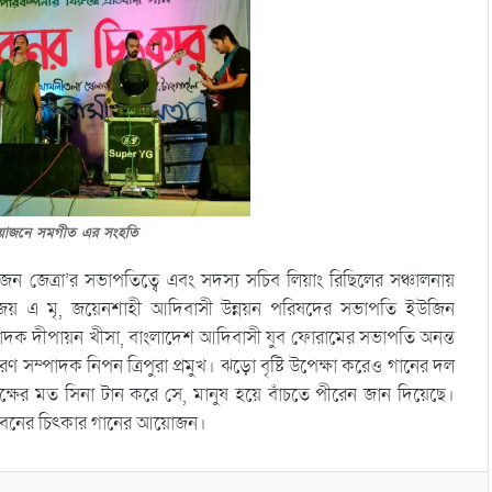
য়োজনে সমগীত এর সংহতি
 জেত্রা’র সভাপতিত্বে এবং সদস্য সচিব লিয়াং রিছিলের সঞ্চালনায়
জয় এ মৃ, জয়েনশাহী আদিবাসী উন্নয়ন পরিষদের সভাপতি ইউজিন
্পাদক দীপায়ন খীসা, বাংলাদেশ আদিবাসী যুব ফোরামের সভাপতি অনন্ত
াধারণ সম্পাদক নিপন ত্রিপুরা প্রমুখ। ঝড়ো বৃষ্টি উপেক্ষা করেও গানের দল
ক্ষের মত সিনা টান করে সে, মানুষ হয়ে বাঁচতে পীরেন জান দিয়েছে।
শালবনের চিৎকার গানের আয়োজন।