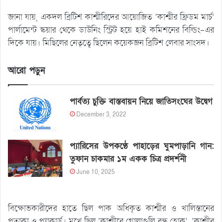
জানা যায়, একদল ব্রিটিশ কাশ্মীরিদের আয়োজিত ‘কাশ্মীর ফ্রিডম মার্চ’
পার্লামেন্ট স্কয়ার থেকে ডাউনিং স্ট্রিট হয়ে হাই কমিশনের বিল্ডিং-এর
দিকে যায়। মিছিলের নেতৃত্বে ছিলেন কয়েকজন ব্রিটিশ লেবার সাংসদ।
আরো পড়ুন
পার্বত্য চুক্তি বাস্তবায়ন নিয়ে জাতিসংঘের উদ্বেগ
December 3, 2022
প্যারিসের উপকণ্ঠে পাহাড়ের ঘুমপাড়ানি গান:
তুফান চাকমার ১ম একক চিত্র প্রদর্শনী
June 10, 2025
বিক্ষোভকারীদের হাতে ছিল পাক অধিকৃত কাশ্মীর ও খালিস্তানের
পতাকা ও প্ল্যাকার্ড। মুখে ছিল ‘কাশ্মীরে গোলাগুলি বন্ধ হোক’, ‘কাশ্মীর