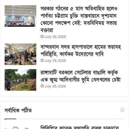
সরকার গঠনের ৫ মাস অতিবাহিত হলেও
পার্বত্য চট্টগ্রাম চুক্তি বাস্তবায়নে দৃশ্যমান
কোনো পদক্ষেপ নেই: মতবিনিময় সভায়
বক্তারা
July 29, 2026
বান্দরবান সদর হাসপাতালে হামের ভয়াবহ
পরিস্থিতি, কার্যকর উদ্যোগের দাবি
July 29, 2026
রাঙ্গামাটি বরকলে সেটেলার বাঙালি কর্তৃক
এক জুম্ম আদিবাসীর ভূমি বেদখলের চেষ্টা
July 28, 2026
সর্বাধিক পঠিত
পিসিপি’র সাবেক সভাপতি বাবলু চাকমা’র