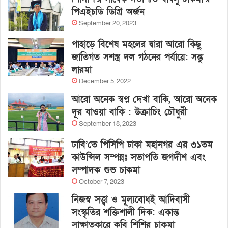
পিএইচডি ডিগ্রি অর্জন
September 20, 2023
পাহাড়ে বিশেষ মহলের দ্বারা আরো কিছু
জাতিগত সশস্ত্র দল গঠনের পর্যায়ে: সন্তু
লারমা
December 5, 2022
আরো অনেক স্বপ্ন দেখা বাকি, আরো অনেক
দূর যাওয়া বাকি : উক্রাচিং চৌধুরী
September 18, 2023
ঢাবি’তে পিসিপি ঢাকা মহানগর এর ৩১তম
কাউন্সিল সম্পন্নঃ সভাপতি জগদীশ এবং
সম্পাদক শুভ চাকমা
October 7, 2023
নিজস্ব সত্ত্বা ও মূল্যবোধই আদিবাসী
সংস্কৃতির শক্তিশালী দিক: একান্ত
সাক্ষাতকারে কবি শিশির চাকমা