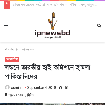
বান্দরবানে চিকিৎসা সেবায় মানোন্নয়নে ৬ দফা দাবিতে ছাত্রজনতার মানববন্ধন
Menu
S
fo
প্রথম পাতা
/
আন্তর্জাতিক
আন্তর্জাতিক
লন্ডনে ভারতীয় হাই কমিশনে হামলা
পাকিস্তানিদের
admin
September 4, 2019
151
পড়ার সময়ঃ ১ মিনিট