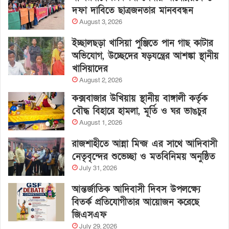
দফা দাবিতে ছাত্রজনতার মানববন্ধন
August 3, 2026
ইচ্ছালছড়া খাসিয়া পুঞ্জিতে পান গাছ কাটার
অভিযোগ, উচ্ছেদের ষড়যন্ত্রের আশঙ্কা স্থানীয়
খাসিয়াদের
August 2, 2026
কক্সবাজার উখিয়ায় স্থানীয় বাঙ্গালী কর্তৃক
বৌদ্ধ বিহারে হামলা, মূর্তি ও ঘর ভাঙচুর
August 1, 2026
রাজশাহীতে আন্না মিন্জ এর সাথে আদিবাসী
নেতৃবৃন্দের শুভেচ্ছা ও মতবিনিময় অনুষ্ঠিত
July 31, 2026
আন্তর্জাতিক আদিবাসী দিবস উপলক্ষ্যে
বিতর্ক প্রতিযোগীতার আয়োজন করেছে
জিএসএফ
July 29, 2026