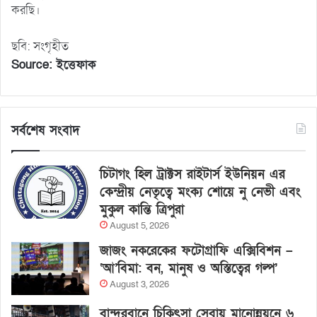
করছি।
ছবি: সংগৃহীত
Source: ইত্তেফাক
সর্বশেষ সংবাদ
চিটাগং হিল ট্রাক্টস রাইটার্স ইউনিয়ন এর
কেন্দ্রীয় নেতৃত্বে মংক্য শোয়ে নু নেভী এবং
মুকুল কান্তি ত্রিপুরা
August 5, 2026
জাজং নকরেকের ফটোগ্রাফি এক্সিবিশন –
‘আ’বিমা: বন, মানুষ ও অস্তিত্বের গল্প’
August 3, 2026
বান্দরবানে চিকিৎসা সেবায় মানোন্নয়নে ৬