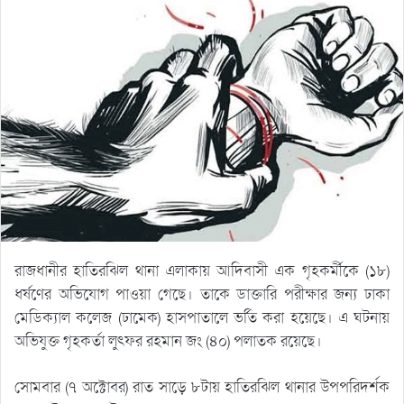
রাজধানীর হাতিরঝিল থানা এলাকায় আদিবাসী এক গৃহকর্মীকে (১৮)
ধর্ষণের অভিযোগ পাওয়া গেছে। তাকে ডাক্তারি পরীক্ষার জন্য ঢাকা
মেডিক্যাল কলেজ (ঢামেক) হাসপাতালে ভর্তি করা হয়েছে। এ ঘটনায়
অভিযুক্ত গৃহকর্তা লুৎফর রহমান জং (৪০) পলাতক রয়েছে।
সোমবার (৭ অক্টোবর) রাত সাড়ে ৮টায় হাতিরঝিল থানার উপপরিদর্শক