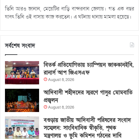
তিনি আরও জানান, মেয়েটির বাড়ি বান্দরবান জেলায়। গত এক বছর
যাবৎ তিনি ওই বাসায় কাজ করতেন। এ ঘটনায় থানায় মামলা হয়েছে।
সর্বশেষ সংবাদ
বিতর্ক প্রতিযোগিতায় চ্যাম্পিয়ন জাককানইবি,
রানার্স আপ জিএসএফ
August 8, 2026
আদিবাসী শহীদদের স্মরণে গাসুর মোমবাতি
প্রজ্বলন
August 8, 2026
বগুড়ায় জাতীয় আদিবাসী পরিষদের সংবাদ
সম্মেলন: সাংবিধানিক স্বীকৃতি, পৃথক
মন্ত্রণালয় ও ভূমি কমিশন গঠনের দাবি