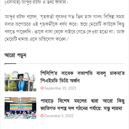
(এসআই) আব্দুর রউফ এ তথ্য জানান।
আব্দুর রউফ বলেন, ‘গৃহকর্তা লুৎফর গত তিন মাস যাবৎ বিভিন্ন সময়
সবার অগোচরে ওই গৃহকর্মীকে ধর্ষণ করে। ভয়ে মেয়েটি কাউকে কিছু
বলতে পারেননি। তাকে বাসা থেকে বাইরে যেতে দেওয়া হতো না। আজ
মেয়েটি থানায় এসে অভিযোগ করেন।’
আরো পড়ুন
পিসিপি’র সাবেক সভাপতি বাবলু চাকমা’র
পিএইচডি ডিগ্রি অর্জন
September 20, 2023
পাহাড়ে বিশেষ মহলের দ্বারা আরো কিছু
জাতিগত সশস্ত্র দল গঠনের পর্যায়ে: সন্তু লারমা
December 5, 2022