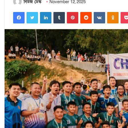
নিউজ ডেস্ক
November 12, 2025
Facebook
Twitter
LinkedIn
Tumblr
Pinterest
Reddit
VKontakte
Odnoklassniki