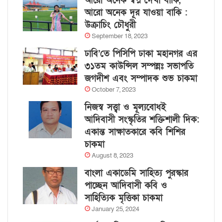
আরো অনেক স্বপ্ন দেখা বাকি,
আরো অনেক দূর যাওয়া বাকি :
উক্রাচিং চৌধুরী
September 18, 2023
ঢাবি’তে পিসিপি ঢাকা মহানগর এর
৩১তম কাউন্সিল সম্পন্নঃ সভাপতি
জগদীশ এবং সম্পাদক শুভ চাকমা
October 7, 2023
নিজস্ব সত্ত্বা ও মূল্যবোধই
আদিবাসী সংস্কৃতির শক্তিশালী দিক:
একান্ত সাক্ষাতকারে কবি শিশির
চাকমা
August 8, 2023
বাংলা একাডেমি সাহিত্য পুরস্কার
পাচ্ছেন আদিবাসী কবি ও
সাহিত্যিক মৃত্তিকা চাকমা
January 25, 2024