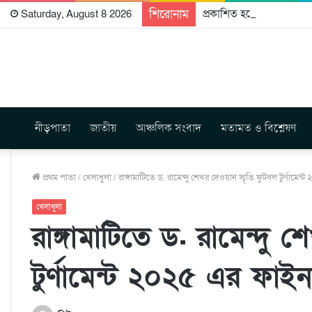
শিরোনাম
প্রকাশিত হতে যাচ্ছে দি রা
Saturday, August 8 2026
নীড়পাতা
জাতীয়
আঞ্চলিক সংবাদ
মতামত ও বিশ্লেষণ
প্রথম পাতা
/
খেলাধুলা
/
রাঙ্গামাটিতে ড. রামেন্দু শেখর দেওয়ান স্মৃতি ফুটবল টুর্ণামেন
খেলাধুলা
রাঙ্গামাটিতে ড. রামেন্দু 
টুর্ণামেন্ট ২০২৫ এর ফাইন