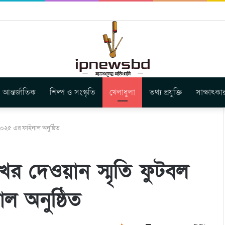
বুগার নতুন গান ‘Baljanggi’
আন্তর্জাতিক
শিল্প ও সংস্কৃতি
খেলাধুলা
তথ্য প্রযুক্তি
সাক্ষাৎকা
্ট ২০২৫ এর ফাইনাল অনুষ্ঠিত
শেখর দেওয়ান স্মৃতি ফুটবল
াল অনুষ্ঠিত