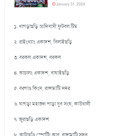
January 31, 2024
১. খাগড়াছড়ি আদিবাসী ফুটবল টিম
২. রাইংখ্যাং একাদশ, বিলাইছড়ি
৩. বরকল একাদশ, বরকল
৪. কাচালং একাদশ, বাঘাইছড়ি
৫. বরগাঙ কিংস, রাঙ্গামাটি সদর
৬. ঘাগড়া মহাজন পাড়া যুব সংঘ, কাউখালী
৭. জুরাছড়ি একাদশ
৮. কাটাছড়ি স্পোর্টিং ক্লাব, রাঙ্গামাটি সদর