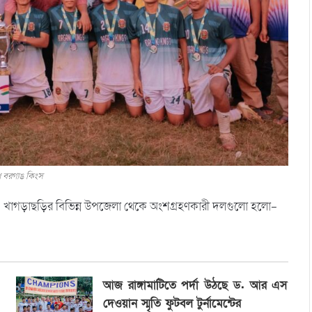
প বরগাঙ কিংস
াটি ও খাগড়াছড়ির বিভিন্ন উপজেলা থেকে অংশগ্রহণকারী দলগুলো হলো-
আজ রাঙ্গামাটিতে পর্দা উঠছে ড. আর এস
দেওয়ান স্মৃতি ফুটবল টুর্নামেন্টের