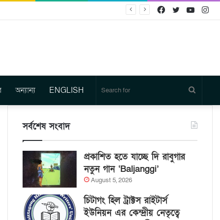
Facebook
Twitter
YouTu
In
র
অন্যান্য
ENGLISH
Search
for
সর্বশেষ সংবাদ
প্রকাশিত হতে যাচ্ছে দি রাবুগার
নতুন গান ‘Baljanggi’
August 5, 2026
চিটাগং হিল ট্রাক্টস রাইটার্স
ইউনিয়ন এর কেন্দ্রীয় নেতৃত্বে