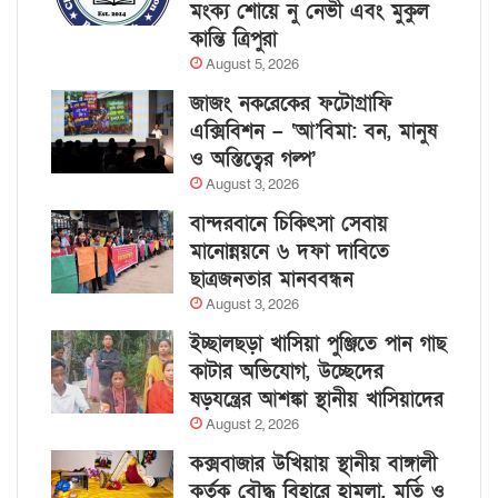
মংক্য শোয়ে নু নেভী এবং মুকুল
কান্তি ত্রিপুরা
August 5, 2026
জাজং নকরেকের ফটোগ্রাফি
এক্সিবিশন – ‘আ’বিমা: বন, মানুষ
ও অস্তিত্বের গল্প’
August 3, 2026
বান্দরবানে চিকিৎসা সেবায়
মানোন্নয়নে ৬ দফা দাবিতে
ছাত্রজনতার মানববন্ধন
August 3, 2026
ইচ্ছালছড়া খাসিয়া পুঞ্জিতে পান গাছ
কাটার অভিযোগ, উচ্ছেদের
ষড়যন্ত্রের আশঙ্কা স্থানীয় খাসিয়াদের
August 2, 2026
কক্সবাজার উখিয়ায় স্থানীয় বাঙ্গালী
কর্তৃক বৌদ্ধ বিহারে হামলা, মূর্তি ও