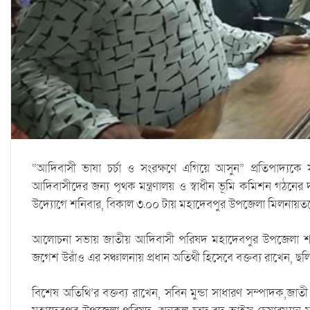
“আদিবাসী ভাষা চর্চা ও সংরক্ষণে এগিয়ে আসুন” প্রতিপাদ্য
আদিবাসীদের জন্য পৃথক মন্ত্রণালয় ও স্বাধীন ভূমি কমিশন গঠনে
উদ্যোগে শনিবার, বিকাল ৩.০০ টায় মহাদেবপুর উপজেলা মিলনায়তনে (ন
আলোচনা সভায় জাতীয় আদিবাসী পরিষদ মহাদেবপুর উপজেলা শাখ
জগেশ উরাঁও এর সঞ্চালনায় প্রধান অতিথী হিসেবে বক্তব্য রাখেন, 
বিশেষ অতিথি’র বক্তব্য রাখেন, সবিন মুন্ডা সাধারণ সম্পাদক,জা