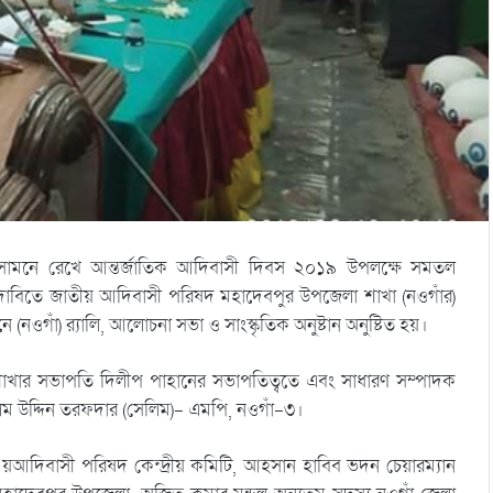
কে সামনে রেখে আন্তর্জাতিক আদিবাসী দিবস ২০১৯ উপলক্ষে সমতল
র দাবিতে জাতীয় আদিবাসী পরিষদ মহাদেবপুর উপজেলা শাখা (নওগাঁর)
ওগাঁ) র‌্যালি, আলোচনা সভা ও সাংস্কৃতিক অনুষ্টান অনুষ্টিত হয়।
ার সভাপতি দিলীপ পাহানের সভাপতিত্বতে এবং সাধারণ সম্পাদক
ছলিম উদ্দিন তরফদার (সেলিম)- এমপি, নওগাঁ-৩।
তী য়আদিবাসী পরিষদ কেন্দ্রীয় কমিটি, আহসান হাবিব ভদন চেয়ারম্যান