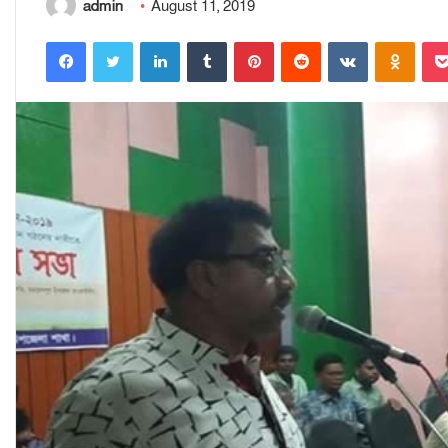
admin
August 11, 2019
Facebook
Twitter
LinkedIn
Tumblr
Pinterest
Reddit
VKontakte
Odnoklassniki