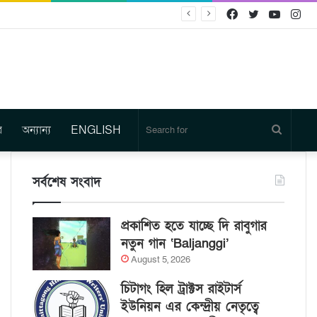
Facebook
Twitter
YouTu
In
র
অন্যান্য
ENGLISH
Search
for
সর্বশেষ সংবাদ
প্রকাশিত হতে যাচ্ছে দি রাবুগার
নতুন গান ‘Baljanggi’
August 5, 2026
চিটাগং হিল ট্রাক্টস রাইটার্স
ইউনিয়ন এর কেন্দ্রীয় নেতৃত্বে