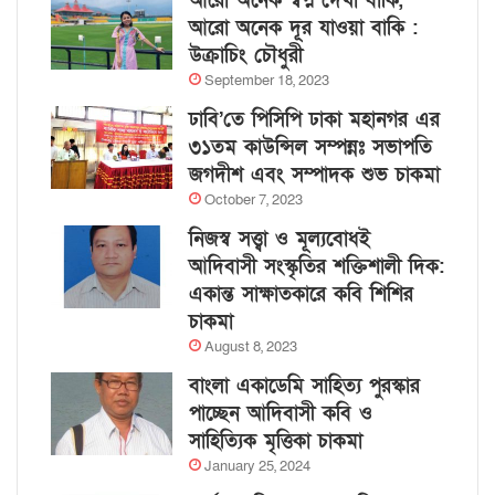
আরো অনেক স্বপ্ন দেখা বাকি,
আরো অনেক দূর যাওয়া বাকি :
উক্রাচিং চৌধুরী
September 18, 2023
ঢাবি’তে পিসিপি ঢাকা মহানগর এর
৩১তম কাউন্সিল সম্পন্নঃ সভাপতি
জগদীশ এবং সম্পাদক শুভ চাকমা
October 7, 2023
নিজস্ব সত্ত্বা ও মূল্যবোধই
আদিবাসী সংস্কৃতির শক্তিশালী দিক:
একান্ত সাক্ষাতকারে কবি শিশির
চাকমা
August 8, 2023
বাংলা একাডেমি সাহিত্য পুরস্কার
পাচ্ছেন আদিবাসী কবি ও
সাহিত্যিক মৃত্তিকা চাকমা
January 25, 2024