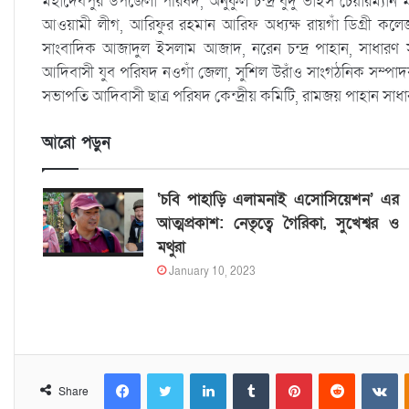
মহাদেবপুর উপজেলা পরিষদ, অনুকুল চন্দ্র বুদু ভাইস চেয়ারম্যা
আওয়ামী লীগ, আরিফুর রহমান আরিফ অধ্যক্ষ রায়গাঁ ডিগ্রী কল
সাংবাদিক আজাদুল ইসলাম আজাদ, নরেন চন্দ্র পাহান, সাধারণ 
আদিবাসী যুব পরিষদ নওগাঁ জেলা, সুশিল উরাঁও সাংগঠনিক সম্প
সভাপতি অাদিবাসী ছাত্র পরিষদ কেন্দ্রীয় কমিটি, রামজয় পাহান সা
আরো পড়ুন
‘চবি পাহাড়ি এলামনাই এসোসিয়েশন’ এর
আত্মপ্রকাশ: নেতৃত্বে গৈরিকা, সুখেশ্বর ও
মথুরা
January 10, 2023
Facebook
Twitter
LinkedIn
Tumblr
Pinterest
Reddit
VKontakte
Share