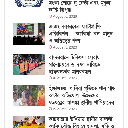
মংক্য শোয়ে নু নেভী এবং মুকুল
কান্তি ত্রিপুরা
August 5, 2026
জাজং নকরেকের ফটোগ্রাফি
এক্সিবিশন – ‘আ’বিমা: বন, মানুষ
ও অস্তিত্বের গল্প’
August 3, 2026
বান্দরবানে চিকিৎসা সেবায়
মানোন্নয়নে ৬ দফা দাবিতে
ছাত্রজনতার মানববন্ধন
August 3, 2026
ইচ্ছালছড়া খাসিয়া পুঞ্জিতে পান গাছ
কাটার অভিযোগ, উচ্ছেদের
ষড়যন্ত্রের আশঙ্কা স্থানীয় খাসিয়াদের
August 2, 2026
কক্সবাজার উখিয়ায় স্থানীয় বাঙ্গালী
কর্তৃক বৌদ্ধ বিহারে হামলা, মূর্তি ও