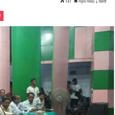
141
পড়ার সময়ঃ ১ মিনিট
Pocket