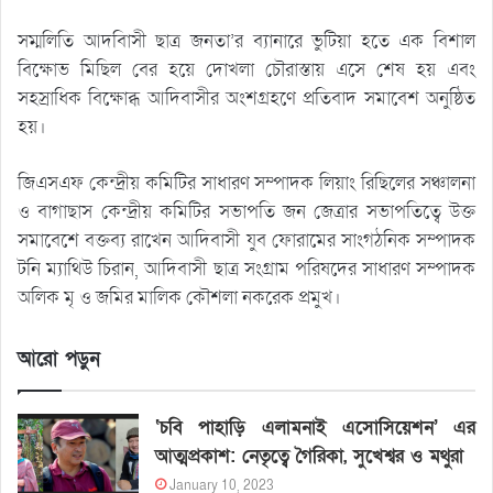
সম্মলিতি আদবিাসী ছাত্র জনতা’র ব্যানারে ভুটিয়া হতে এক বিশাল
বিক্ষোভ মিছিল বের হয়ে দোখলা চৌরাস্তায় এসে শেষ হয় এবং
সহস্রাধিক বিক্ষোব্ধ আদিবাসীর অংশগ্রহণে প্রতিবাদ সমাবেশ অনুষ্ঠিত
হয়।
জিএসএফ কেন্দ্রীয় কমিটির সাধারণ সম্পাদক লিয়াং রিছিলের সঞ্চালনা
ও বাগাছাস কেন্দ্রীয় কমিটির সভাপতি জন জেত্রার সভাপতিত্বে উক্ত
সমাবেশে বক্তব্য রাখেন আদিবাসী যুব ফোরামের সাংগঠনিক সম্পাদক
টনি ম্যাথিউ চিরান, আদিবাসী ছাত্র সংগ্রাম পরিষদের সাধারণ সম্পাদক
অলিক মৃ ও জমির মালিক কৌশলা নকরেক প্রমুখ।
আরো পড়ুন
‘চবি পাহাড়ি এলামনাই এসোসিয়েশন’ এর
আত্মপ্রকাশ: নেতৃত্বে গৈরিকা, সুখেশ্বর ও মথুরা
January 10, 2023