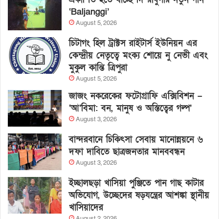
‘Baljanggi’
August 5, 2026
চিটাগং হিল ট্রাক্টস রাইটার্স ইউনিয়ন এর
কেন্দ্রীয় নেতৃত্বে মংক্য শোয়ে নু নেভী এবং
মুকুল কান্তি ত্রিপুরা
August 5, 2026
জাজং নকরেকের ফটোগ্রাফি এক্সিবিশন –
‘আ’বিমা: বন, মানুষ ও অস্তিত্বের গল্প’
August 3, 2026
বান্দরবানে চিকিৎসা সেবায় মানোন্নয়নে ৬
দফা দাবিতে ছাত্রজনতার মানববন্ধন
August 3, 2026
ইচ্ছালছড়া খাসিয়া পুঞ্জিতে পান গাছ কাটার
অভিযোগ, উচ্ছেদের ষড়যন্ত্রের আশঙ্কা স্থানীয়
খাসিয়াদের
August 2, 2026