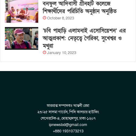
বনফুল আদিবাসী গ্রীনহার্ট কলেজে
শিক্ষার্থীদের পরিচিতি অনুষ্ঠান অনুষ্ঠিত
October 8, 2023
‘চবি পাহাড়ি এলামনাই এসোসিয়েশন’ এর
আত্মপ্রকাশ: নেতৃত্বে গৈরিকা, সুখেশ্বর ও
মথুরা
January 10, 2023
ভারপ্রাপ্ত সম্পাদকঃ আন্তনী রেমা
২৩/২৫ সালমা গার্ডেন, পিসি কালচার হাউজিং
শেখেরটেক-৪, মোহাম্মদপুর, ঢাকা-১২০৭
ipnewsbd@gmail.com
+880 1931073213