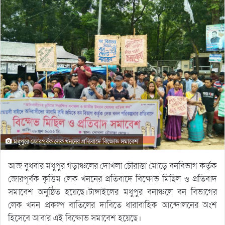
মধুপুরে জোরপূর্বক লেক খননের প্রতিবাদে বিক্ষোভ সমাবেশ
আজ বুধবার মধুপুর গড়াঞ্চলের দোখলা চৌরাস্তা মোড়ে বনবিভাগ কর্তৃক
জোরপূর্বক কৃত্তিম লেক খননের প্রতিবাদে বিক্ষোভ মিছিল ও প্রতিবাদ
সমাবেশ অনুষ্ঠিত হয়েছে।টাঙ্গাইলের মধুপুর বনাঞ্চলে বন বিভাগের
লেক খনন প্রকল্প বাতিলের দাবিতে ধারাবাহিক আন্দোলনের অংশ
হিসেবে আবার এই বিক্ষোভ সমাবেশ হয়েছে।