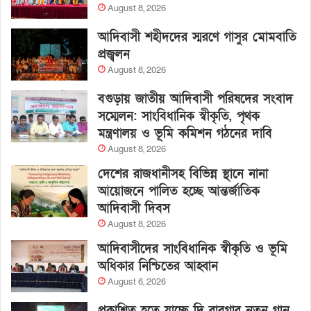
August 8, 2026
আদিবাসী শহীদদের স্মরণে গাসুর মোমবাতি
প্রজ্বলন
August 8, 2026
বগুড়ায় জাতীয় আদিবাসী পরিষদের সংবাদ
সম্মেলন: সাংবিধানিক স্বীকৃতি, পৃথক
মন্ত্রণালয় ও ভূমি কমিশন গঠনের দাবি
August 8, 2026
দেশের রাজধানীসহ বিভিন্ন স্থানে নানা
আয়োজনে পালিত হচ্ছে আন্তর্জাতিক
আদিবাসী দিবস
August 8, 2026
আদিবাসীদের সাংবিধানিক স্বীকৃতি ও ভূমি
অধিকার নিশ্চিতের আহ্বান
August 6, 2026
প্রকাশিত হতে যাচ্ছে দি রাবুগার নতুন গান