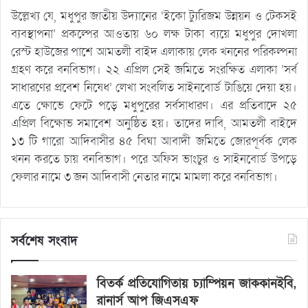
উল্লেখ্য যে, মধুপুর জাতীয় উদ্যানের ‘ইকো ট্যুরিজম উন্নয়ন ও টেকসই
ব্যবস্থাপনা’ প্রকল্পের আওতায় ৬০ লক্ষ টাকা ব্যয়ে মধুপুর দোখলা
রেস্ট হাউজের পাশে আমতলী বাইদ এলাকায় লেক খননের পরিকল্পনা
গ্রহণ করে বনবিভাগ। ২২ এপ্রিল সেই জমিতে সংরক্ষিত এলাকা ‘সর্ব
সাধারণের প্রবেশ নিষেধ’ লেখা সংবলিত সাইনবোর্ড টাঙিয়ে দেয়া হয়।
এতে ক্ষোভে ফেটে পড়ে মধুপুরের সর্বসাধারণ। এর প্রতিবাদে ২৫
এপ্রিল বিক্ষোভ সমাবেশ অনুষ্ঠিত হয়। তাদের দাবি, আমতলী বাইদে
১৩ টি গারো আদিবাসীর ৪৫ বিঘা আবাদী জমিতে জোরপূর্বক লেক
খনন করতে চায় বনবিভাগ। পরে অফিস ভাংচুর ও সাইনবোর্ড উপড়ে
ফেলার নামে ৩ জন আদিবাসী নেতার নামে মামলা করে বনবিভাগ।
সর্বশেষ সংবাদ
বিতর্ক প্রতিযোগিতায় চ্যাম্পিয়ন জাককানইবি,
রানার্স আপ জিএসএফ