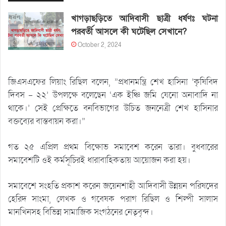
খাগড়াছড়িতে আদিবাসী ছাত্রী ধর্ষণঃ ঘটনা
পরবর্তী আসলে কী ঘটেছিল সেখানে?
October 2, 2024
জিএসএফের লিয়াং রিছিল বলেন, ”প্রধানমন্ত্রি শেখ হাসিনা ‘কৃষিবিদ
দিবস – ২২’ উপলক্ষে বলেছেন ‘এক ইঞ্চি জমি যেনো অনাবাদি না
থাকে।’ সেই প্রেক্ষিতে বনবিভাগের উচিত জননেত্রী শেখ হাসিনার
বক্তব্যের বাস্তবায়ন করা।”
গত ২৫ এপ্রিল প্রথম বিক্ষোভ সমাবেশ করেন তারা। বুধবারের
সমাবেশটি ওই কর্মসূচিরই ধারাবাহিকতায় আয়োজন করা হয়।
সমাবেশে সংহতি প্রকাশ করেন জয়েনশাহী আদিবাসী উন্নয়ন পরিষদের
হেরিদ সাংমা, লেখক ও গবেষক পরাগ রিছিল ও শিল্পী সালাস
মানখিনসহ বিভিন্ন সামাজিক সংগঠনের নেতৃবৃন্দ।