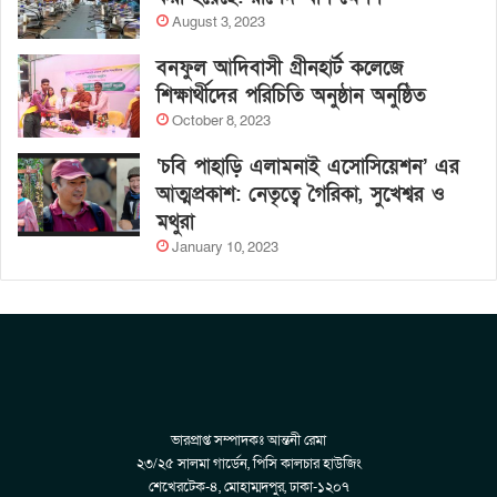
August 3, 2023
বনফুল আদিবাসী গ্রীনহার্ট কলেজে
শিক্ষার্থীদের পরিচিতি অনুষ্ঠান অনুষ্ঠিত
October 8, 2023
‘চবি পাহাড়ি এলামনাই এসোসিয়েশন’ এর
আত্মপ্রকাশ: নেতৃত্বে গৈরিকা, সুখেশ্বর ও
মথুরা
January 10, 2023
ভারপ্রাপ্ত সম্পাদকঃ আন্তনী রেমা
২৩/২৫ সালমা গার্ডেন, পিসি কালচার হাউজিং
শেখেরটেক-৪, মোহাম্মদপুর, ঢাকা-১২০৭