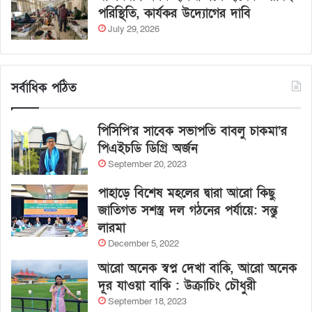
পরিস্থিতি, কার্যকর উদ্যোগের দাবি
July 29, 2026
সর্বাধিক পঠিত
পিসিপি’র সাবেক সভাপতি বাবলু চাকমা’র
পিএইচডি ডিগ্রি অর্জন
September 20, 2023
পাহাড়ে বিশেষ মহলের দ্বারা আরো কিছু
জাতিগত সশস্ত্র দল গঠনের পর্যায়ে: সন্তু
লারমা
December 5, 2022
আরো অনেক স্বপ্ন দেখা বাকি, আরো অনেক
দূর যাওয়া বাকি : উক্রাচিং চৌধুরী
September 18, 2023