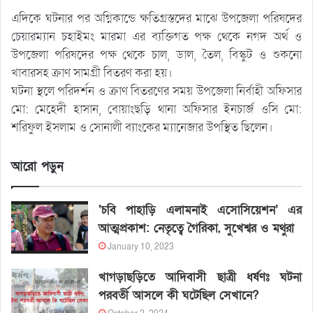
এদিকে ঘটনার পর অগ্নিকান্ডে ক্ষতিগ্রস্তদের মাঝে উপজেলা পরিষদের
চেয়ারম্যান চহাইমং মারমা এর ব্যক্তিগত পক্ষ থেকে নগদ অর্থ ও
উপজেলা পরিষদের পক্ষ থেকে চাল, ডাল, তৈল, বিস্কুট ও শুকনো
খাবারসহ ক্রাণ সামগ্রী বিতরণ করা হয়।
ঘটনা স্থলে পরিদর্শন ও ক্রাণ বিতরণের সময় উপজেলা নির্বাহী অফিসার
মো: মেহেদী হাসান, বোয়াংছড়ি থানা অফিসার ইনচার্জ ওসি মো:
শরিফুল ইসলাম ও সোনালী ব্যাংকের ম্যানেজার উপস্থিত ছিলেন।
আরো পড়ুন
‘চবি পাহাড়ি এলামনাই এসোসিয়েশন’ এর
আত্মপ্রকাশ: নেতৃত্বে গৈরিকা, সুখেশ্বর ও মথুরা
January 10, 2023
খাগড়াছড়িতে আদিবাসী ছাত্রী ধর্ষণঃ ঘটনা
পরবর্তী আসলে কী ঘটেছিল সেখানে?