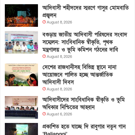
আদিবাসী শহীদদের স্মরণে গাসুর মোমবাতি
প্রজ্বলন
August 8, 2026
বগুড়ায় জাতীয় আদিবাসী পরিষদের সংবাদ
সম্মেলন: সাংবিধানিক স্বীকৃতি, পৃথক
মন্ত্রণালয় ও ভূমি কমিশন গঠনের দাবি
August 8, 2026
দেশের রাজধানীসহ বিভিন্ন স্থানে নানা
আয়োজনে পালিত হচ্ছে আন্তর্জাতিক
আদিবাসী দিবস
August 8, 2026
আদিবাসীদের সাংবিধানিক স্বীকৃতি ও ভূমি
অধিকার নিশ্চিতের আহ্বান
August 6, 2026
প্রকাশিত হতে যাচ্ছে দি রাবুগার নতুন গান
‘Baljanggi’