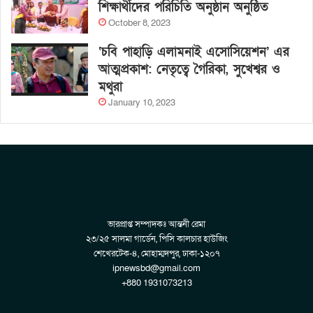
শিক্ষার্থীদের পরিচিতি অনুষ্ঠান অনুষ্ঠিত
October 8, 2023
‘চবি পাহাড়ি এলামনাই এসোসিয়েশন’ এর
আত্মপ্রকাশ: নেতৃত্বে গৈরিকা, সুখেশ্বর ও
মথুরা
January 10, 2023
ভারপ্রাপ্ত সম্পাদকঃ আন্তনী রেমা
২৩/২৫ সালমা গার্ডেন, পিসি কালচার হাউজিং
শেখেরটেক-৪, মোহাম্মদপুর, ঢাকা-১২০৭
ipnewsbd@gmail.com
+880 1931073213