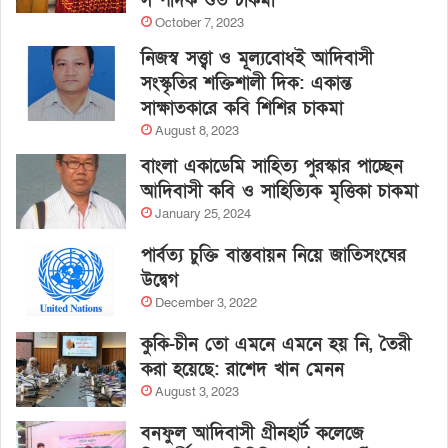
সম্পাদক শুভ চাকমা
October 7, 2023
নিজস্ব সত্ত্বা ও মূল্যবোধই আদিবাসী
সংস্কৃতির শক্তিশালী দিক: একান্ত
সাক্ষাতকারে কবি শিশির চাকমা
August 8, 2023
বাংলা একাডেমি সাহিত্য পুরস্কার পাচ্ছেন
আদিবাসী কবি ও সাহিত্যিক মৃত্তিকা চাকমা
January 25, 2024
পার্বত্য চুক্তি বাস্তবায়ন নিয়ে জাতিসংঘের
উদ্বেগ
December 3, 2022
কুকি-চীন তো এমনে এমনে হয় নি, তৈরী
করা হয়েছে: রাশেদ খান মেনন
August 3, 2023
বনফুল আদিবাসী গ্রীনহার্ট কলেজে