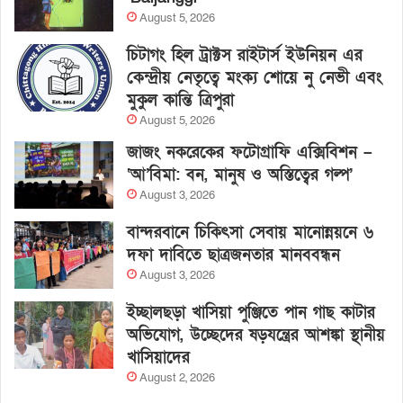
August 5, 2026
চিটাগং হিল ট্রাক্টস রাইটার্স ইউনিয়ন এর
কেন্দ্রীয় নেতৃত্বে মংক্য শোয়ে নু নেভী এবং
মুকুল কান্তি ত্রিপুরা
August 5, 2026
জাজং নকরেকের ফটোগ্রাফি এক্সিবিশন –
‘আ’বিমা: বন, মানুষ ও অস্তিত্বের গল্প’
August 3, 2026
বান্দরবানে চিকিৎসা সেবায় মানোন্নয়নে ৬
দফা দাবিতে ছাত্রজনতার মানববন্ধন
August 3, 2026
ইচ্ছালছড়া খাসিয়া পুঞ্জিতে পান গাছ কাটার
অভিযোগ, উচ্ছেদের ষড়যন্ত্রের আশঙ্কা স্থানীয়
খাসিয়াদের
August 2, 2026