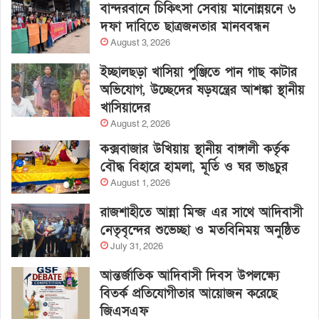
বান্দরবানে চিকিৎসা সেবায় মানোন্নয়নে ৬
দফা দাবিতে ছাত্রজনতার মানববন্ধন
August 3, 2026
ইচ্ছালছড়া খাসিয়া পুঞ্জিতে পান গাছ কাটার
অভিযোগ, উচ্ছেদের ষড়যন্ত্রের আশঙ্কা স্থানীয়
খাসিয়াদের
August 2, 2026
কক্সবাজার উখিয়ায় স্থানীয় বাঙ্গালী কর্তৃক
বৌদ্ধ বিহারে হামলা, মূর্তি ও ঘর ভাঙচুর
August 1, 2026
রাজশাহীতে আন্না মিন্জ এর সাথে আদিবাসী
নেতৃবৃন্দের শুভেচ্ছা ও মতবিনিময় অনুষ্ঠিত
July 31, 2026
আন্তর্জাতিক আদিবাসী দিবস উপলক্ষ্যে
বিতর্ক প্রতিযোগীতার আয়োজন করেছে
জিএসএফ