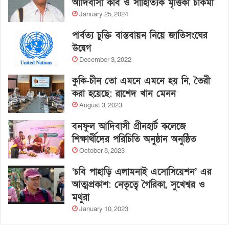
আদিবাসী কবি ও সাহিত্যিক মৃত্তিকা চাকমা
January 25, 2024
পার্বত্য চুক্তি বাস্তবায়ন নিয়ে জাতিসংঘের
উদ্বেগ
December 3, 2022
কুকি-চীন তো এমনে এমনে হয় নি, তৈরী
করা হয়েছে: রাশেদ খান মেনন
August 3, 2023
বনফুল আদিবাসী গ্রীনহার্ট কলেজে
শিক্ষার্থীদের পরিচিতি অনুষ্ঠান অনুষ্ঠিত
October 8, 2023
‘চবি পাহাড়ি এলামনাই এসোসিয়েশন’ এর
আত্মপ্রকাশ: নেতৃত্বে গৈরিকা, সুখেশ্বর ও
মথুরা
January 10, 2023