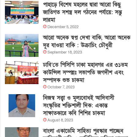
পাহাড়ে বিশেষ মহলের দ্বারা আরো কিছু
জাতিগত সশস্ত্র দল গঠনের পর্যায়ে: সন্তু
লারমা
December 5, 2022
আরো অনেক স্বপ্ন দেখা বাকি, আরো অনেক
দূর যাওয়া বাকি : উক্রাচিং চৌধুরী
September 18, 2023
ঢাবি’তে পিসিপি ঢাকা মহানগর এর ৩১তম
কাউন্সিল সম্পন্নঃ সভাপতি জগদীশ এবং
সম্পাদক শুভ চাকমা
October 7, 2023
নিজস্ব সত্ত্বা ও মূল্যবোধই আদিবাসী
সংস্কৃতির শক্তিশালী দিক: একান্ত
সাক্ষাতকারে কবি শিশির চাকমা
August 8, 2023
বাংলা একাডেমি সাহিত্য পুরস্কার পাচ্ছেন