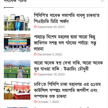
সর্বাধিক পঠিত
পিসিপি’র সাবেক সভাপতি বাবলু চাকমা’র
পিএইচডি ডিগ্রি অর্জন
September 20, 2023
পাহাড়ে বিশেষ মহলের দ্বারা আরো কিছু
জাতিগত সশস্ত্র দল গঠনের পর্যায়ে: সন্তু
লারমা
December 5, 2022
আরো অনেক স্বপ্ন দেখা বাকি, আরো অনেক
দূর যাওয়া বাকি : উক্রাচিং চৌধুরী
September 18, 2023
ঢাবি’তে পিসিপি ঢাকা মহানগর এর ৩১তম
কাউন্সিল সম্পন্নঃ সভাপতি জগদীশ এবং
সম্পাদক শুভ চাকমা
October 7, 2023