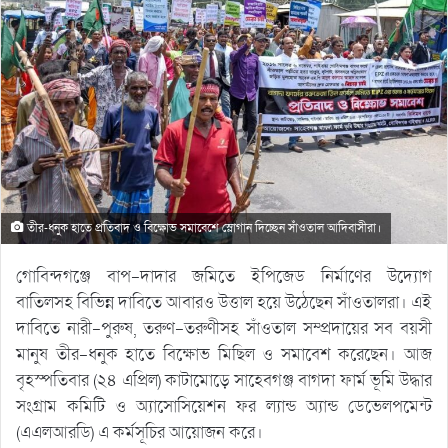
তীর-ধনুক হাতে প্রতিবাদ ও বিক্ষোভ সমাবেশে স্লোগান দিচ্ছেন সাঁওতাল আদিবাসীরা।
গোবিন্দগঞ্জে বাপ-দাদার জমিতে ইপিজেড নির্মাণের উদ্যোগ
বাতিলসহ বিভিন্ন দাবিতে আবারও উত্তাল হয়ে উঠেছেন সাঁওতালরা। এই
দাবিতে নারী-পুরুষ, তরুণ-তরুণীসহ সাঁওতাল সম্প্রদায়ের সব বয়সী
মানুষ তীর-ধনুক হাতে বিক্ষোভ মিছিল ও সমাবেশ করেছেন। আজ
বৃহস্পতিবার (২৪ এপ্রিল) কাটামোড়ে সাহেবগঞ্জ বাগদা ফার্ম ভূমি উদ্ধার
সংগ্রাম কমিটি ও অ্যাসোসিয়েশন ফর ল্যান্ড অ্যান্ড ডেভেলপমেন্ট
(এএলআরডি) এ কর্মসূচির আয়োজন করে।