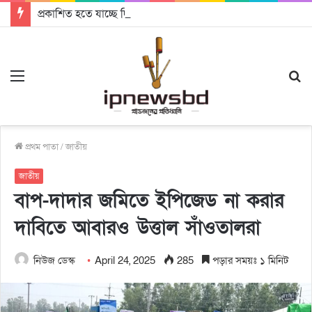
প্রকাশিত হতে যাচ্ছে দি রাবুগার নতুন গান ‘Baljanggi’
Menu
S
fo
প্রথম পাতা
/
জাতীয়
জাতীয়
বাপ-দাদার জমিতে ইপিজেড না করার
দাবিতে আবারও উত্তাল সাঁওতালরা
নিউজ ডেস্ক
April 24, 2025
285
পড়ার সময়ঃ ১ মিনিট