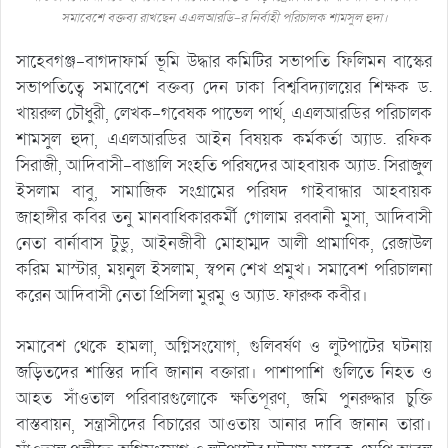
সমাবেশে বক্তব্য রাখছেন এএলআরডি-র নির্বাহী পরিচালক শামসুল হুদা।
সাহেবগঞ্জ-বাগদাফার্ম ভূমি উদ্ধার কমিটির সভাপতি ফিলিমন বাস্কের
সভাপতিত্বে সমাবেশে বক্তব্য দেন ঢাকা বিশ্ববিদ্যালয়ের শিক্ষক ড.
খায়রুল চৌধুরী, লেখক-গবেষক পাভেল পার্থ, এএলআরডির পরিচালক
শামসুল হুদা, এএলআরডির আইন বিষয়ক কর্মকর্তা অ্যাড. রফিক
সিরাজী, আদিবাসী-বাঙালি সংহতি পরিষদের আহবায়ক অ্যাড. সিরাজুল
ইসলাম বাবু, সামাজিক সংগ্রামের পরিষদ গাইবান্ধার আহবায়ক
জাহাঙ্গীর কবির তনু মানবাধিকারকর্মী গোলাম রব্বানী মুসা, আদিবাসী
নেতা বার্নাবাস টুডু, আইনজীবী মোহাম্মদ আলী প্রামাণিক, রেজাউল
করিম মাস্টার, ময়নুল ইসলাম, স্বপন শেখ প্রমুখ। সমাবেশ পরিচালনা
করেন আদিবাসী নেতা প্রিসিলা মুরমু ও অ্যাড. ফারুক কবীর।
সমাবেশ থেকে হামলা, অগ্নিসংযোগ, গুলিবর্ষণ ও লুটপাটের ঘটনায়
জড়িতদের শাস্তির দাবি জানান বক্তারা। পাশাপাশি গুলিতে নিহত ও
আহত সাঁওতাল পরিবারগুলোকে ক্ষতিপূরণ, জমি পুনরুদ্ধার চুক্তি
বাস্তবায়ন, সন্ত্রাসীদের বিচারের আওতায় আনার দাবি জানান তারা।