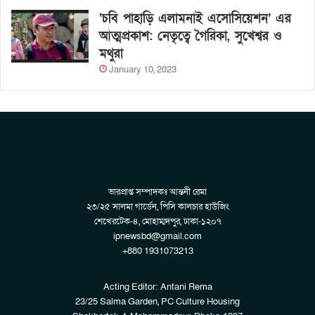
‘চবি পাহাড়ি এলামনাই এসোসিয়েশন’ এর
আত্মপ্রকাশ: নেতৃত্বে গৈরিকা, সুখেশ্বর ও
মথুরা
January 10, 2023
ভারপ্রাপ্ত সম্পাদকঃ আন্তনী রেমা
২৩/২৫ সালমা গার্ডেন, পিসি কালচার হাউজিং
শেখেরটেক-৪, মোহাম্মদপুর, ঢাকা-১২০৭
ipnewsbd@gmail.com
+880 1931073213
Acting Editor: Antani Rema
23/25 Salma Garden, PC Culture Housing