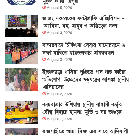
মুকুল কান্তি ত্রিপুরা
August 5, 2026
জাজং নকরেকের ফটোগ্রাফি এক্সিবিশন –
‘আ’বিমা: বন, মানুষ ও অস্তিত্বের গল্প’
August 3, 2026
বান্দরবানে চিকিৎসা সেবায় মানোন্নয়নে ৬
দফা দাবিতে ছাত্রজনতার মানববন্ধন
August 3, 2026
ইচ্ছালছড়া খাসিয়া পুঞ্জিতে পান গাছ কাটার
অভিযোগ, উচ্ছেদের ষড়যন্ত্রের আশঙ্কা স্থানীয়
খাসিয়াদের
August 2, 2026
কক্সবাজার উখিয়ায় স্থানীয় বাঙ্গালী কর্তৃক
বৌদ্ধ বিহারে হামলা, মূর্তি ও ঘর ভাঙচুর
August 1, 2026
রাজশাহীতে আন্না মিন্জ এর সাথে আদিবাসী