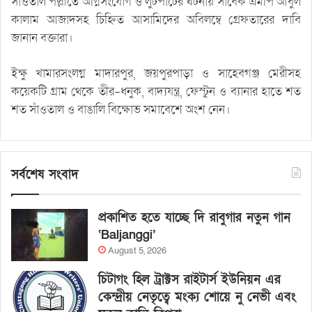
সাঁওতাল পল্লীতে অগ্নিসংযোগ ও লুটপাটের ঘটনায় সাবেক এমপি আবুল
কালাম আজাদসহ চিহ্নিত আসামিদের অবিলম্বে গ্রেফতারের দাবি
জানান বক্তারা।
ইক্ষু খামারসংলগ্ন মাদারপুর, জয়পুরপাড়া ও সাহেবগঞ্জ মেরীসহ
কয়েকটি গ্রাম থেকে তীর-ধনুক, বাদ্যযন্ত্র, ফেস্টুন ও ব্যানার হাতে শত
শত সাঁওতাল ও বাঙালি বিক্ষোভ সমাবেশে অংশ নেন।
সর্বশেষ সংবাদ
প্রকাশিত হতে যাচ্ছে দি রাবুগার নতুন গান
‘Baljanggi’
August 5, 2026
চিটাগং হিল ট্রাক্টস রাইটার্স ইউনিয়ন এর
কেন্দ্রীয় নেতৃত্বে মংক্য শোয়ে নু নেভী এবং