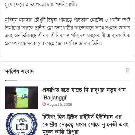
মুখে ফেলে এ তৎপরতা চরম গণবিরোধী।”
মুবিনুল হায়দার চৌধুরী চিম্বুক পাহাড়ে পাঁচতারা হোটেল ও পর্যটন স্পট
নির্মাণের বিরূদ্ধে স্থানীয় ম্রো জনগোষ্ঠীর আন্দোলনে সাথে সংহতি জানান
এবং অনতিবিলম্বে জীবন-জীবিকা ও পরিবেশ ধ্বংসকারী এ ব্যবসায়িক
প্রকল্প বন্ধে সরকারের কাছে জোর দাবিও জানান তিনি।
সর্বশেষ সংবাদ
প্রকাশিত হতে যাচ্ছে দি রাবুগার নতুন গান
‘Baljanggi’
August 5, 2026
চিটাগং হিল ট্রাক্টস রাইটার্স ইউনিয়ন এর
কেন্দ্রীয় নেতৃত্বে মংক্য শোয়ে নু নেভী এবং
মুকুল কান্তি ত্রিপুরা