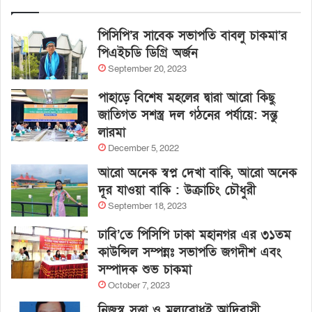
পিসিপি’র সাবেক সভাপতি বাবলু চাকমা’র
পিএইচডি ডিগ্রি অর্জন
September 20, 2023
পাহাড়ে বিশেষ মহলের দ্বারা আরো কিছু
জাতিগত সশস্ত্র দল গঠনের পর্যায়ে: সন্তু
লারমা
December 5, 2022
আরো অনেক স্বপ্ন দেখা বাকি, আরো অনেক
দূর যাওয়া বাকি : উক্রাচিং চৌধুরী
September 18, 2023
ঢাবি’তে পিসিপি ঢাকা মহানগর এর ৩১তম
কাউন্সিল সম্পন্নঃ সভাপতি জগদীশ এবং
সম্পাদক শুভ চাকমা
October 7, 2023
নিজস্ব সত্ত্বা ও মূল্যবোধই আদিবাসী