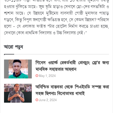
৭০-১১৬টি পাড়া ক্ষতিগ্রস্ত হবে এবং প্রায় ১০ হাজার জুমচাষী উদ্বাস্তু
হওয়ার ঝুঁকিতে আছে। জুম ভূমি ছাড়াও সেখানে ম্রো-দের বসতভিটা ও
শ্মশান আছে। যে উন্নয়নে মুষ্টিমেয় ব্যবসায়ী গোষ্ঠী মুনাফার পাহাড়
গড়বে, কিন্তু বিপুল জনগোষ্ঠী ক্ষতিগ্রস্ত হবে, সে কেমন উন্নয়ন? পরিহাস
হলো – যে এলাকায় ফাইভ স্টার হোটেল নির্মাণ করতে চাওয়া হচ্ছে,
সেখানে কোন প্রাথমিক বিদ্যালয় ও উচ্চ বিদ্যালয় নেই।”
আরো পড়ুন
গিনেস ওয়ার্ল্ড রেকর্ডধারী প্রেনচ্যুং ম্রো’র জন্য
মানবিক সহায়তার আহ্বান
May 1, 2024
অনিশ্চিত বাস্তবতা থেকে পিএইচডি সম্পন্ন করা
সহজ ছিলনাঃ বিনোতাময় ধামাই
June 2, 2024