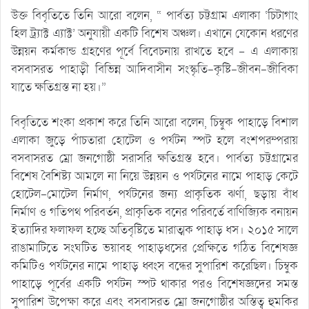
উক্ত বিবৃতিতে তিনি আরো বলেন, “ পার্বত্য চট্টগ্রাম এলাকা ‘চিটাগাং
হিল ট্র্যাক্ট এ্যাক্ট’ অনুযায়ী একটি বিশেষ অঞ্চল। এখানে যেকোন ধরণের
উন্নয়ন কর্মকান্ড গ্রহণের পূর্বে বিবেচনায় রাখতে হবে – এ এলাকায়
বসবাসরত পাহাড়ী বিভিন্ন আদিবাসীন সংস্কৃতি-কৃষ্টি-জীবন-জীবিকা
যাতে ক্ষতিগ্রস্ত না হয়।”
বিবৃতিতে শংকা প্রকাশ করে তিনি আরো বলেন, চিম্বুক পাহাড়ে বিশাল
এলাকা জুড়ে পাঁচতারা হোটেল ও পর্যটন স্পট হলে বংশপরম্পরায়
বসবাসরত ম্রো জনগোষ্ঠী সরাসরি ক্ষতিগ্রস্ত হবে। পার্বত্য চট্টগ্রামের
বিশেষ বৈশিষ্ট্য আমলে না নিয়ে উন্নয়ন ও পর্যটনের নামে পাহাড় কেটে
হোটেল-মোটেল নির্মাণ, পর্যটনের জন্য প্রাকৃতিক ঝর্ণা, ছড়ায় বাঁধ
নির্মাণ ও গতিপথ পরিবর্তন, প্রাকৃতিক বনের পরিবর্তে বাণিজ্যিক বনায়ন
ইত্যাদির ফলাফল হচ্ছে অতিবৃষ্টিতে মারাত্মক পাহাড় ধস। ২০১৫ সালে
রাঙামাটিতে সংঘটিত ভয়াবহ পাহাড়ধসের প্রেক্ষিতে গঠিত বিশেষজ্ঞ
কমিটিও পর্যটনের নামে পাহাড় ধ্বংস বন্ধের সুপারিশ করেছিল। চিম্বুক
পাহাড়ে পূর্বের একটি পর্যটন স্পট থাকার পরও বিশেষজ্ঞদের সমস্ত
সুপারিশ উপেক্ষা করে এবং বসবাসরত ম্রো জনগোষ্ঠীর অস্তিত্ব হুমকির