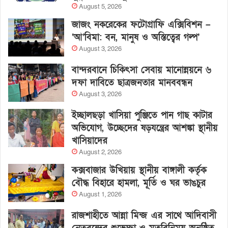
August 5, 2026
জাজং নকরেকের ফটোগ্রাফি এক্সিবিশন –
‘আ’বিমা: বন, মানুষ ও অস্তিত্বের গল্প’
August 3, 2026
বান্দরবানে চিকিৎসা সেবায় মানোন্নয়নে ৬
দফা দাবিতে ছাত্রজনতার মানববন্ধন
August 3, 2026
ইচ্ছালছড়া খাসিয়া পুঞ্জিতে পান গাছ কাটার
অভিযোগ, উচ্ছেদের ষড়যন্ত্রের আশঙ্কা স্থানীয়
খাসিয়াদের
August 2, 2026
কক্সবাজার উখিয়ায় স্থানীয় বাঙ্গালী কর্তৃক
বৌদ্ধ বিহারে হামলা, মূর্তি ও ঘর ভাঙচুর
August 1, 2026
রাজশাহীতে আন্না মিন্জ এর সাথে আদিবাসী