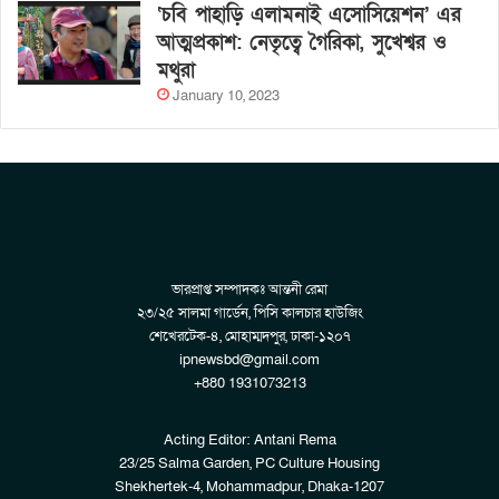
‘চবি পাহাড়ি এলামনাই এসোসিয়েশন’ এর
আত্মপ্রকাশ: নেতৃত্বে গৈরিকা, সুখেশ্বর ও
মথুরা
January 10, 2023
ভারপ্রাপ্ত সম্পাদকঃ আন্তনী রেমা
২৩/২৫ সালমা গার্ডেন, পিসি কালচার হাউজিং
শেখেরটেক-৪, মোহাম্মদপুর, ঢাকা-১২০৭
ipnewsbd@gmail.com
+880 1931073213
Acting Editor: Antani Rema
23/25 Salma Garden, PC Culture Housing
Shekhertek-4, Mohammadpur, Dhaka-1207