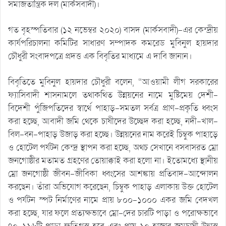
সমাজতান্ত্রিক দল (মার্কসবাদী)।
গত বৃহস্পতিবার (১২ নভেম্বর ২০২০) বাসদ (মার্কসবাদী)-এর কেন্দ্রীয়
কার্যপরিচালনা কমিটির সাধারণ সম্পাদক কমরেড মুবিনুল হায়দার
চৌধুরী সংবাদপত্রে প্রদত্ত এক বিবৃতির মাধ্যমে এ দাবি জানান।
বিবৃতিতে মুবিনুল হায়দার চৌধুরী বলেন, “আওয়ামী লীগ সরকারের
ফ্যাসিবাদী শাসনামলে তথাকথিত উন্নয়নের নামে মুষ্টিমেয় দেশী-
বিদেশী পুঁজিপতিদের স্বার্থে পাহাড়-সমতল সর্বত্র প্রাণ-প্রকৃতি ধ্বংস
করা হচ্ছে, আবাদী জমি থেকে চাষীদের উচ্ছেদ করা হচ্ছে, নদী-খাল-
বিল-বন-পাহাড় উজাড় করা হচ্ছে। উন্নয়নের নাম করেই চিম্বুক পাহাড়ে
ও হোটেল পর্যটন কেন্দ্র স্থাপন করা হচ্ছে, অথচ সেখানে বসবাসরত ম্রো
জনগোষ্ঠীর মতামত গ্রহণের তোয়াক্কাই করা হলো না। ইতোমধ্যে স্থানীয়
ম্রো জনগোষ্ঠী জীবন-জীবিকা ধ্বংসের আশঙ্কায় প্রতিবাদ-আন্দোলন
করছেন। তাঁরা অভিযোগ করেছেন, চিম্বুক পাহাড় এলাকায় উক্ত হোটেল
ও পর্যটন স্পট নির্মাণের নামে প্রায় ৮০০-১০০০ একর জমি বেদখল
করা হচ্ছে, যার ফলে প্রত্যক্ষভাবে ম্রো-দের চারটি পাড়া ও পরোক্ষভাবে