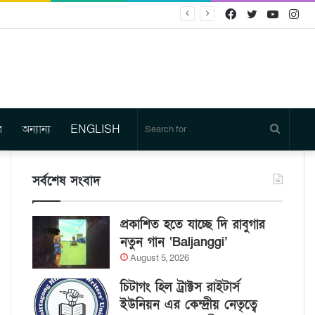
Facebook
Twitter
YouTu
In
র
অন্যান্য
ENGLISH
Search
for
সর্বশেষ সংবাদ
প্রকাশিত হতে যাচ্ছে দি রাবুগার
নতুন গান ‘Baljanggi’
August 5, 2026
চিটাগং হিল ট্রাক্টস রাইটার্স
ইউনিয়ন এর কেন্দ্রীয় নেতৃত্বে