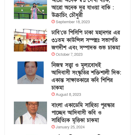
আরো অনেক স্বপ্ন দেখা বাকি,
আরো অনেক দূর যাওয়া বাকি :
উক্রাচিং চৌধুরী
September 18, 2023
ঢাবি’তে পিসিপি ঢাকা মহানগর এর
৩১তম কাউন্সিল সম্পন্নঃ সভাপতি
জগদীশ এবং সম্পাদক শুভ চাকমা
October 7, 2023
নিজস্ব সত্ত্বা ও মূল্যবোধই
আদিবাসী সংস্কৃতির শক্তিশালী দিক:
একান্ত সাক্ষাতকারে কবি শিশির
চাকমা
August 8, 2023
বাংলা একাডেমি সাহিত্য পুরস্কার
পাচ্ছেন আদিবাসী কবি ও
সাহিত্যিক মৃত্তিকা চাকমা
January 25, 2024