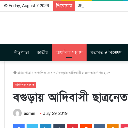
শিরোনাম
প্রকাশিত হতে যাচ্ছে দি রাবুগ
Friday, August 7 2026
নীড়পাতা
জাতীয়
আঞ্চলিক সংবাদ
মতামত ও বিশ্লেষণ
প্রথম পাতা
/
আঞ্চলিক সংবাদ
/
বগুড়ায় আদিবাসী ছাত্রনেতার উপর হামলা
আঞ্চলিক সংবাদ
বগুড়ায় আদিবাসী ছাত্রনে
admin
July 29, 2019
Facebook
Twitter
LinkedIn
Tumblr
Pinterest
Reddit
VKontakte
Odnoklassniki