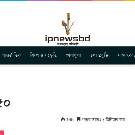
বুগার নতুন গান ‘Baljanggi’
আন্তর্জাতিক
শিল্প ও সংস্কৃতি
খেলাধুলা
তথ্য প্রযুক্তি
সাক্ষাৎকা
.৫০
145
পড়ার সময়ঃ ১ মিনিটের কম
Pocket