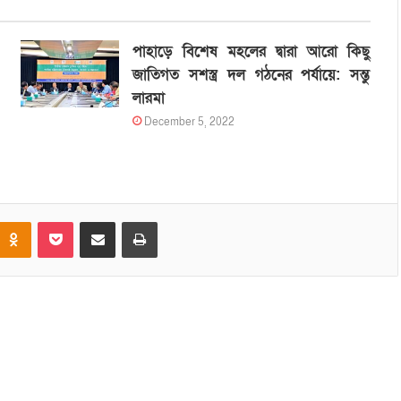
পাহাড়ে বিশেষ মহলের দ্বারা আরো কিছু
জাতিগত সশস্ত্র দল গঠনের পর্যায়ে: সন্তু
লারমা
December 5, 2022
Odnoklassniki
Pocket
Share via Email
Print