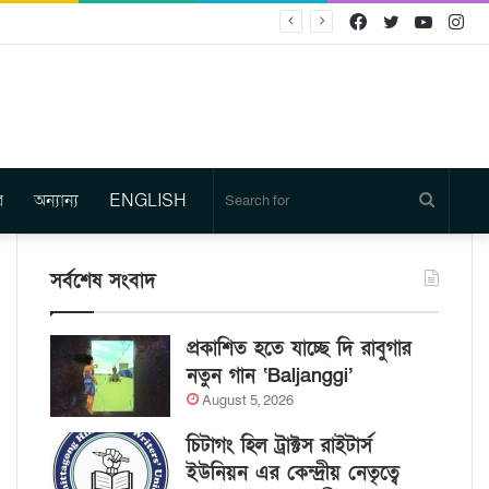
Facebook
Twitter
YouTu
In
র
অন্যান্য
ENGLISH
Search
for
সর্বশেষ সংবাদ
প্রকাশিত হতে যাচ্ছে দি রাবুগার
নতুন গান ‘Baljanggi’
August 5, 2026
চিটাগং হিল ট্রাক্টস রাইটার্স
ইউনিয়ন এর কেন্দ্রীয় নেতৃত্বে