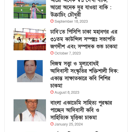
আরো অনেক স্বপ্ন দেখা বাকি,
আরো অনেক দূর যাওয়া বাকি :
উক্রাচিং চৌধুরী
September 18, 2023
ঢাবি’তে পিসিপি ঢাকা মহানগর এর
৩১তম কাউন্সিল সম্পন্নঃ সভাপতি
জগদীশ এবং সম্পাদক শুভ চাকমা
October 7, 2023
নিজস্ব সত্ত্বা ও মূল্যবোধই
আদিবাসী সংস্কৃতির শক্তিশালী দিক:
একান্ত সাক্ষাতকারে কবি শিশির
চাকমা
August 8, 2023
বাংলা একাডেমি সাহিত্য পুরস্কার
পাচ্ছেন আদিবাসী কবি ও
সাহিত্যিক মৃত্তিকা চাকমা
January 25, 2024