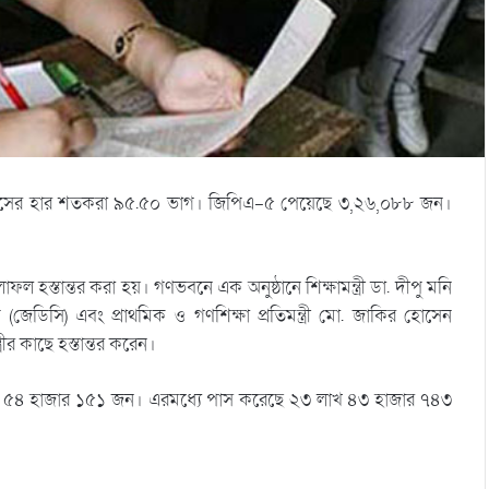
ায় পাসের হার শতকরা ৯৫.৫০ ভাগ। জিপিএ-৫ পেয়েছে ৩,২৬,০৮৮ জন।
ল হস্তান্তর করা হয়। গণভবনে এক অনুষ্ঠানে শিক্ষামন্ত্রী ডা. দীপু মনি
 (জেডিসি) এবং প্রাথমিক ও গণশিক্ষা প্রতিমন্ত্রী মো. জাকির হোসেন
রীর কাছে হস্তান্তর করেন।
খ ৫৪ হাজার ১৫১ জন। এরমধ্যে পাস করেছে ২৩ লাখ ৪৩ হাজার ৭৪৩