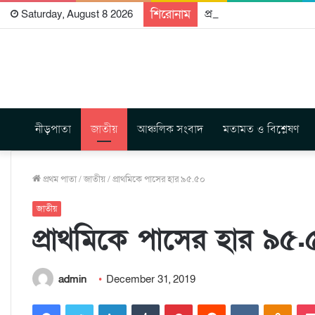
শিরোনাম
প্রকাশিত হতে যাচ্ছে দি রা
Saturday, August 8 2026
নীড়পাতা
জাতীয়
আঞ্চলিক সংবাদ
মতামত ও বিশ্লেষণ
প্রথম পাতা
/
জাতীয়
/
প্রাথমিকে পাসের হার ৯৫.৫০
জাতীয়
প্রাথমিকে পাসের হার ৯৫
admin
December 31, 2019
Facebook
Twitter
LinkedIn
Tumblr
Pinterest
Reddit
VKontakte
Odnoklassniki