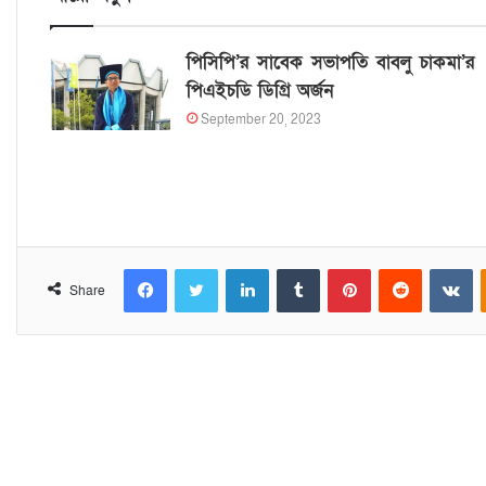
পিসিপি’র সাবেক সভাপতি বাবলু চাকমা’র
পিএইচডি ডিগ্রি অর্জন
September 20, 2023
Facebook
Twitter
LinkedIn
Tumblr
Pinterest
Reddit
VKontakte
Share