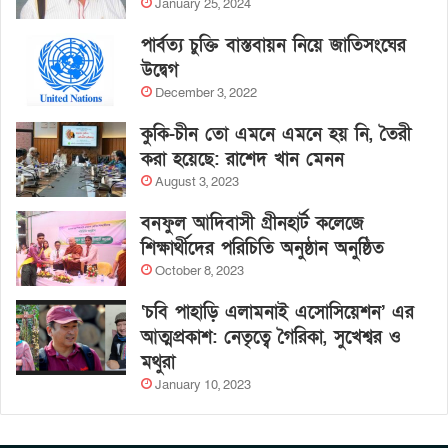
January 25, 2024
পার্বত্য চুক্তি বাস্তবায়ন নিয়ে জাতিসংঘের
উদ্বেগ
December 3, 2022
কুকি-চীন তো এমনে এমনে হয় নি, তৈরী
করা হয়েছে: রাশেদ খান মেনন
August 3, 2023
বনফুল আদিবাসী গ্রীনহার্ট কলেজে
শিক্ষার্থীদের পরিচিতি অনুষ্ঠান অনুষ্ঠিত
October 8, 2023
‘চবি পাহাড়ি এলামনাই এসোসিয়েশন’ এর
আত্মপ্রকাশ: নেতৃত্বে গৈরিকা, সুখেশ্বর ও
মথুরা
January 10, 2023