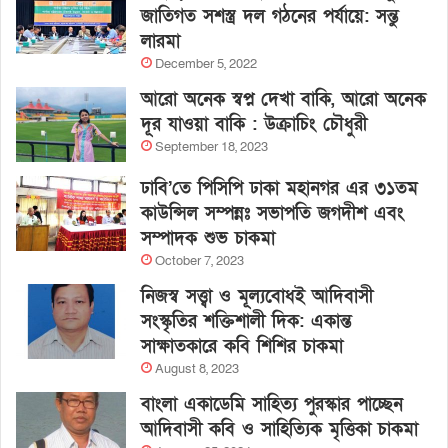
জাতিগত সশস্ত্র দল গঠনের পর্যায়ে: সন্তু
লারমা
December 5, 2022
আরো অনেক স্বপ্ন দেখা বাকি, আরো অনেক
দূর যাওয়া বাকি : উক্রাচিং চৌধুরী
September 18, 2023
ঢাবি’তে পিসিপি ঢাকা মহানগর এর ৩১তম
কাউন্সিল সম্পন্নঃ সভাপতি জগদীশ এবং
সম্পাদক শুভ চাকমা
October 7, 2023
নিজস্ব সত্ত্বা ও মূল্যবোধই আদিবাসী
সংস্কৃতির শক্তিশালী দিক: একান্ত
সাক্ষাতকারে কবি শিশির চাকমা
August 8, 2023
বাংলা একাডেমি সাহিত্য পুরস্কার পাচ্ছেন
আদিবাসী কবি ও সাহিত্যিক মৃত্তিকা চাকমা