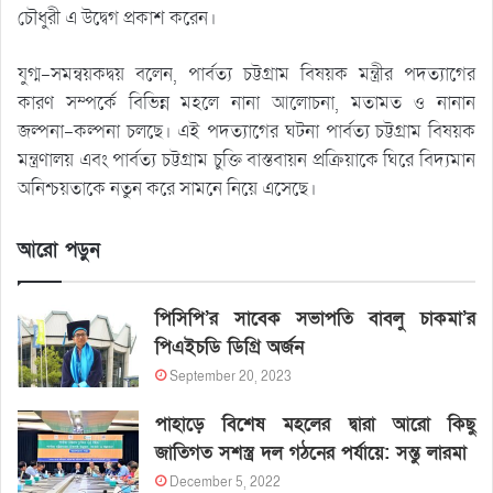
চৌধুরী এ উদ্বেগ প্রকাশ করেন।
যুগ্ম-সমন্বয়কদ্বয় বলেন, পার্বত্য চট্টগ্রাম বিষয়ক মন্ত্রীর পদত্যাগের
কারণ সম্পর্কে বিভিন্ন মহলে নানা আলোচনা, মতামত ও নানান
জল্পনা-কল্পনা চলছে। এই পদত্যাগের ঘটনা পার্বত্য চট্টগ্রাম বিষয়ক
মন্ত্রণালয় এবং পার্বত্য চট্টগ্রাম চুক্তি বাস্তবায়ন প্রক্রিয়াকে ঘিরে বিদ্যমান
অনিশ্চয়তাকে নতুন করে সামনে নিয়ে এসেছে।
আরো পড়ুন
পিসিপি’র সাবেক সভাপতি বাবলু চাকমা’র
পিএইচডি ডিগ্রি অর্জন
September 20, 2023
পাহাড়ে বিশেষ মহলের দ্বারা আরো কিছু
জাতিগত সশস্ত্র দল গঠনের পর্যায়ে: সন্তু লারমা
December 5, 2022