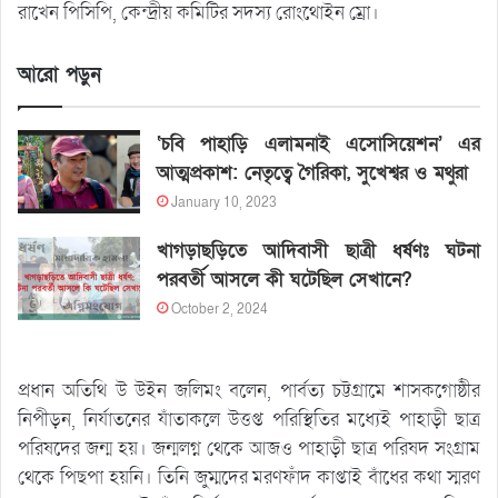
রাখেন পিসিপি, কেন্দ্রীয় কমিটির সদস্য রোংথোইন ম্রো।
আরো পড়ুন
‘চবি পাহাড়ি এলামনাই এসোসিয়েশন’ এর
আত্মপ্রকাশ: নেতৃত্বে গৈরিকা, সুখেশ্বর ও মথুরা
January 10, 2023
খাগড়াছড়িতে আদিবাসী ছাত্রী ধর্ষণঃ ঘটনা
পরবর্তী আসলে কী ঘটেছিল সেখানে?
October 2, 2024
প্রধান অতিথি উ উইন জলিমং বলেন, পার্বত্য চট্টগ্রামে শাসকগোষ্ঠীর
নিপীড়ন, নির্যাতনের যাঁতাকলে উত্তপ্ত পরিস্থিতির মধ্যেই পাহাড়ী ছাত্র
পরিষদের জন্ম হয়। জন্মলগ্ন থেকে আজও পাহাড়ী ছাত্র পরিষদ সংগ্রাম
থেকে পিছপা হয়নি। তিনি জুম্মদের মরণফাঁদ কাপ্তাই বাঁধের কথা স্মরণ