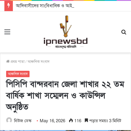
আদিবাসীদের সাংবিধানিক ও আইনগত স্বীকৃতি দিতে কার্যকর উদ্যোগ গ্রহণ করার আহবানঃ আন্তর্জাতিক আদিবাসী দিবসে বক্তারা
Menu
S
fo
প্রথম পাতা
/
আঞ্চলিক সংবাদ
আঞ্চলিক সংবাদ
পিসিপি বান্দরবান জেলা শাখার ২২ তম
বার্ষিক শাখা সম্মেলন ও কাউন্সিল
অনুষ্ঠিত
নিউজ ডেস্ক
May 16, 2026
116
পড়ার সময়ঃ 3 মিনিট