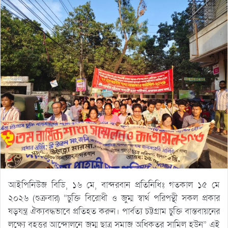
আইপিনিউজ বিডি, ১৬ মে, বান্দরবান প্রতিনিধিঃ গতকাল ১৫ মে
২০২৬ (শুক্রবার) “চুক্তি বিরোধী ও জুম্ম স্বার্থ পরিপন্থী সকল প্রকার
ষড়যন্ত্র ঐক্যবদ্ধভাবে প্রতিহত করুন। পার্বত্য চট্টগ্রাম চুক্তি বাস্তবায়নের
লক্ষ্যে বৃহত্তর আন্দোলনে জুম্ম ছাত্র সমাজ অধিকতর সামিল হউন” এই