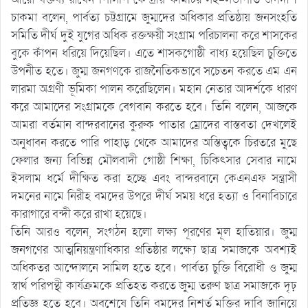
চাকমা বলেন, পার্বত্য চট্টগ্রামে জুম্মদের অধিকার প্রতিষ্ঠায় জনসংহতি
সমিতি দীর্ঘ দুই যুগের অধিক রক্তক্ষয়ী সংগ্রাম পরিচালনা করে শাসকের
বুকে কাঁপন ধরিয়ে দিয়েছিল। এতে শাসকগোষ্ঠী বাধ্য হয়েছিল চুক্তিতে
উপনীত হতে। জুম্ম জনগণকে রাজনৈতিকভাবে সচেতন করতে এম এন
লারমা অগ্রণী ভূমিকা পালন করেছিলেন। মহান নেতার আদর্শকে ধারণ
করে আমাদের সংগ্রামকে বেগবান করতে হবে। তিনি বলেন, আজকে
আমরা বর্তমান বান্দরবানের কুরুক পাতার ম্রোদের বাস্তবতা দেখলেই
অনুধাবন করতে পারি পাহাড় থেকে আমাদের অস্তিত্বকে চিরতরে মুছে
ফেলার জন্য বিভিন্ন মৌলবাদী গোষ্ঠী শিক্ষা, চিকিৎসার সেবার নামে
ইসলাম ধর্মে দীক্ষিত করা হচ্ছে এবং বান্দরবানে কেএনএফ সন্ত্রাসী
দমনের নামে নিরীহ বমদের উপরে দীর্ঘ সময় ধরে হত্যা ও বিনাবিচারে
কারাগারে বন্দী করে রাখা হয়েছে।
তিনি আরও বলেন, সংগঠন হলো লক্ষ্য পূরণের মূল হাতিয়ার। জুম্ম
জনগণের আত্মনিয়ন্ত্রণাধিকার প্রতিষ্ঠার লক্ষ্যে ছাত্র সমাজকে অবশ্যই
অধিকতর আন্দোলনে সামিল হতে হবে। পার্বত্য চুক্তি বিরোধী ও জুম্ম
স্বার্থ পরিপন্থী কার্যক্রমকে প্রতিহত করতে জুম্ম তরুণ ছাত্র সমাজকে দৃঢ়
প্রতিজ্ঞ হতে হবে। অবশেষে তিনি বমদের নিশর্ত মুক্তির দাবি জানিয়ে