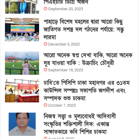
পিএইচডি ডিগ্রি অর্জন
September 20, 2023
পাহাড়ে বিশেষ মহলের দ্বারা আরো কিছু
জাতিগত সশস্ত্র দল গঠনের পর্যায়ে: সন্তু
লারমা
December 5, 2022
আরো অনেক স্বপ্ন দেখা বাকি, আরো অনেক
দূর যাওয়া বাকি : উক্রাচিং চৌধুরী
September 18, 2023
ঢাবি’তে পিসিপি ঢাকা মহানগর এর ৩১তম
কাউন্সিল সম্পন্নঃ সভাপতি জগদীশ এবং
সম্পাদক শুভ চাকমা
October 7, 2023
নিজস্ব সত্ত্বা ও মূল্যবোধই আদিবাসী
সংস্কৃতির শক্তিশালী দিক: একান্ত
সাক্ষাতকারে কবি শিশির চাকমা