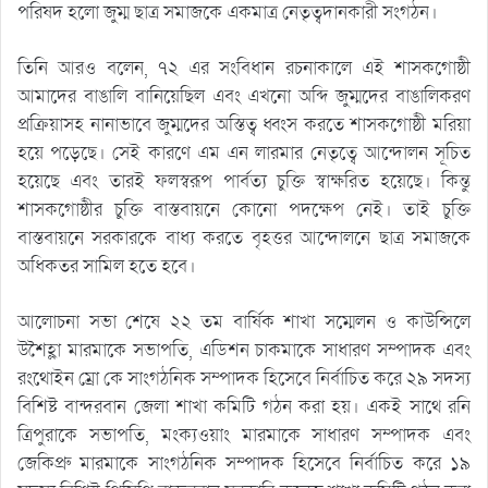
পরিষদ হলো জুম্ম ছাত্র সমাজকে একমাত্র নেতৃত্বদানকারী সংগঠন।
তিনি আরও বলেন, ৭২ এর সংবিধান রচনাকালে এই শাসকগোষ্ঠী
আমাদের বাঙালি বানিয়েছিল এবং এখনো অব্দি জুম্মদের বাঙালিকরণ
প্রক্রিয়াসহ নানাভাবে জুম্মদের অস্তিত্ব ধ্বংস করতে শাসকগোষ্ঠী মরিয়া
হয়ে পড়েছে। সেই কারণে এম এন লারমার নেতৃত্বে আন্দোলন সূচিত
হয়েছে এবং তারই ফলস্বরূপ পার্বত্য চুক্তি স্বাক্ষরিত হয়েছে। কিন্তু
শাসকগোষ্ঠীর চুক্তি বাস্তবায়নে কোনো পদক্ষেপ নেই। তাই চুক্তি
বাস্তবায়নে সরকারকে বাধ্য করতে বৃহত্তর আন্দোলনে ছাত্র সমাজকে
অধিকতর সামিল হতে হবে।
আলোচনা সভা শেষে ২২ তম বার্ষিক শাখা সম্মেলন ও কাউন্সিলে
উশৈহ্লা মারমাকে সভাপতি, এডিশন চাকমাকে সাধারণ সম্পাদক এবং
রংথোইন ম্রো কে সাংগঠনিক সম্পাদক হিসেবে নির্বাচিত করে ২৯ সদস্য
বিশিষ্ট বান্দরবান জেলা শাখা কমিটি গঠন করা হয়। একই সাথে রনি
ত্রিপুরাকে সভাপতি, মংক্যওয়াং মারমাকে সাধারণ সম্পাদক এবং
জেকিপ্রু মারমাকে সাংগঠনিক সম্পাদক হিসেবে নির্বাচিত করে ১৯